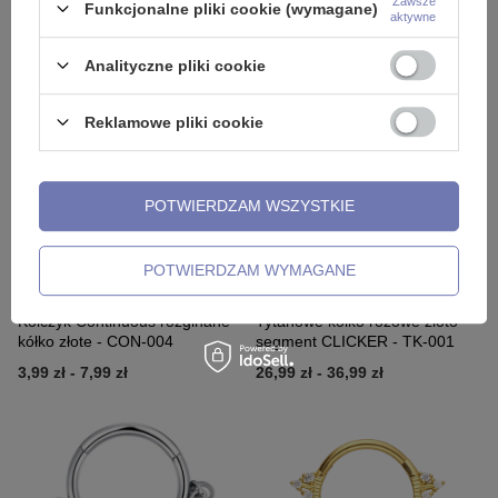
Zawsze
Funkcjonalne pliki cookie (wymagane)
P-008
gwiazda srebrny - CON-003
aktywne
6,99 zł
-
20,99 zł
6,99 zł
Analityczne pliki cookie
Reklamowe pliki cookie
POTWIERDZAM WSZYSTKIE
POTWIERDZAM WYMAGANE
NASZ BESTSELLER
Kolczyk Continuous rozginane
Tytanowe kółko różowe złoto
kółko złote - CON-004
segment CLICKER - TK-001
3,99 zł
-
7,99 zł
26,99 zł
-
36,99 zł