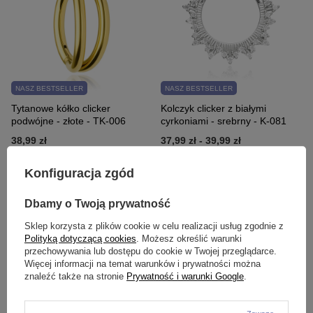
NASZ BESTSELLER
NASZ BESTSELLER
Tytanowe kółko clicker
Kolczyk clicker z białymi
podwójne - złote - TK-006
cyrkoniami - srebrny - K-081
38,99 zł
37,99 zł
-
39,99 zł
Konfiguracja zgód
Dbamy o Twoją prywatność
Sklep korzysta z plików cookie w celu realizacji usług zgodnie z
Polityką dotyczącą cookies
. Możesz określić warunki
przechowywania lub dostępu do cookie w Twojej przeglądarce.
Więcej informacji na temat warunków i prywatności można
znaleźć także na stronie
Prywatność i warunki Google
.
NASZ BESTSELLER
Kolczyk półksiężyc - srebrny -
Kolczyk Continuous rozginany