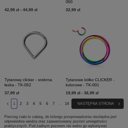
050
42,99 zł
-
44,99 zł
32,99 zł
Tytanowy clicker - srebrna
Tytanowe kółko CLICKER -
łezka - TK-052
kolorowe - TK-001
37,99 zł
19,99 zł
-
36,99 zł
1
2
3
4
5
6
7
...
14
NASTĘPNA STRONA
Piercing ciała to zabieg, do którego przeprowadzenia niezbędna jest
odpowiednia wiedza oraz zaawansowany poziom umiejętności
praktycznych. Pod żadnym pozorem nie wolno go wykonywać