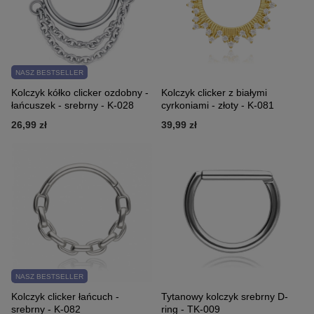
NASZ BESTSELLER
Kolczyk kółko clicker ozdobny -
Kolczyk clicker z białymi
łańcuszek - srebrny - K-028
cyrkoniami - złoty - K-081
26,99 zł
39,99 zł
NASZ BESTSELLER
Kolczyk clicker łańcuch -
Tytanowy kolczyk srebrny D-
srebrny - K-082
ring - TK-009