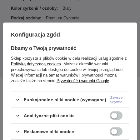
Kolor cyrkonii / ozdoby:
Biały
Rodzaj ozdoby:
Premium Cyrkonia
Konfiguracja zgód
Nakrętka wykonana z złota próby 750. Cyrkonie Swarovskiego.
Dbamy o Twoją prywatność
Grubość gwintu nakrętki 1,2 mm (pasuje do prętów 1,6 mm)
Nakrętka przeznaczona jest do kolczyków z gwintem
Sklep korzysta z plików cookie w celu realizacji usług zgodnie z
wewnętrznym o grubości pręta 1,6 mm, np. labrety, banany,
Polityką dotyczącą cookies
. Możesz określić warunki
surface, microdermal itp.
przechowywania lub dostępu do cookie w Twojej przeglądarce.
Więcej informacji na temat warunków i prywatności można
znaleźć także na stronie
Prywatność i warunki Google
.
Zobacz również
Zawsze
Funkcjonalne pliki cookie (wymagane)
aktywne
Analityczne pliki cookie
Reklamowe pliki cookie