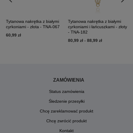
Tytanowa nakrętka z białymi
Tytanowa nakrętka z białymi
T
-
cyrkoniami - złota - TNA-067
cyrkoniami i łańcuszkami - złoty
c
- TNA-182
60,99 zł
7
80,99 zł
-
88,99 zł
ZAMÓWIENIA
Status zamówienia
Śledzenie przesyłki
Chcę zareklamować produkt
Chcę zwrócić produkt
Kontakt