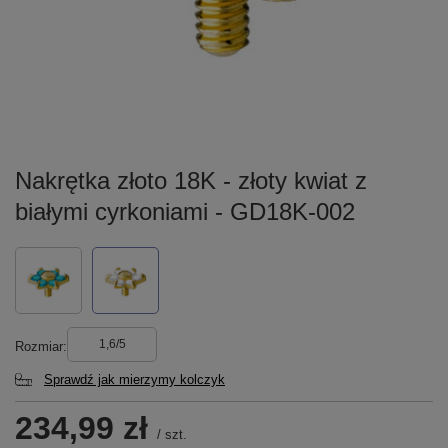
Nakrętka złoto 18K - złoty kwiat z
białymi cyrkoniami - GD18K-002
1,6/5
Rozmiar
Sprawdź jak mierzymy kolczyk
234,99 zł
/
szt.