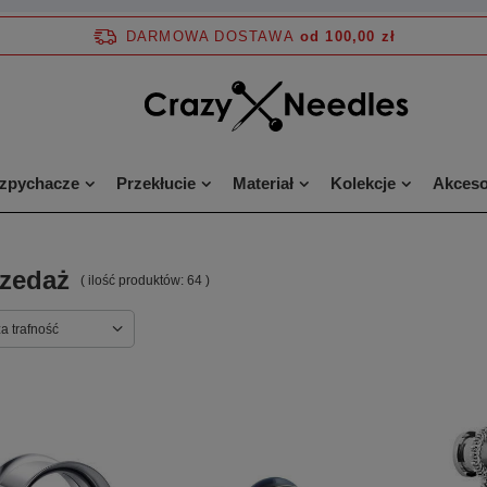
DARMOWA DOSTAWA
od 100,00 zł
ozpychacze
Przekłucie
Materiał
Kolekcje
Akceso
zedaż
( ilość produktów:
64
)
a trafność