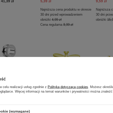
-
41,39 zł
5,39 zł
9,59 zł
Najniższa cena produktu w okresie
Najniższa c
30 dni przed wprowadzeniem
30 dni prz
obniżki
4,99 zł
obniżki
15,9
Cena regularna
8,99 zł
ość
w celu realizacji usług zgodnie z
Polityką dotyczącą cookies
. Możesz określi
eglądarce. Więcej informacji na temat warunków i prywatności można znaleźć
A
PRZECENA
PRZECENA
obny długi szroniony
Kolczyk do chrząstki - złota
Labret zło
- PT-070
ważka - CH-013
Premium Z
cookie (wymagane)