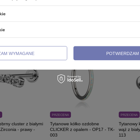
-
14,99 zł
11,99 zł
56,39 zł
Najniższa cena produktu w okresie
Najniższa c
kie
30 dni przed wprowadzeniem
30 dni prz
obniżki
19,99 zł
obniżki
93,9
kie
ZAM WYMAGANE
POTWIERDZAM 
A
PRZECENA
PRZECENA
ebrny cluster z białymi
Tytanowe kółko ozdobne
Tytanowy k
irconia - prawy -
CLICKER z opalem - OP17 - TK-
wąż z biał
8
003
113