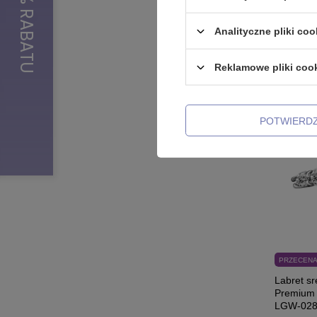
11,99 zł
Analityczne pliki coo
Reklamowe pliki coo
POTWIERD
PRZECEN
Labret sr
Premium Z
LGW-02