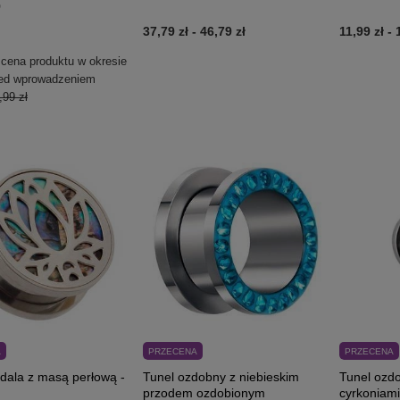
0
37,79 zł
-
46,79 zł
11,99 zł
-
 cena produktu w okresie
zed wprowadzeniem
,99 zł
A
PRZECENA
PRZECENA
dala z masą perłową -
Tunel ozdobny z niebieskim
Tunel ozd
przodem ozdobionym
cyrkoniami