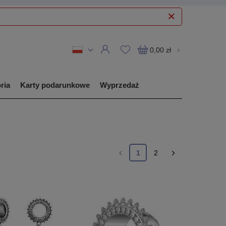
0,00 zł
ria
Karty podarunkowe
Wyprzedaż
1
2