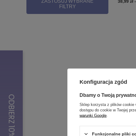
ZASTOSUJ WYBRANE
38,99 zł
FILTRY
Konfiguracja zgód
Dbamy o Twoją prywatn
Sklep korzysta z plików cookie 
dostępu do cookie w Twojej prz
warunki Google
.
PRZECEN
Tunel ozd
srebrny 
Funkcjonalne pliki 