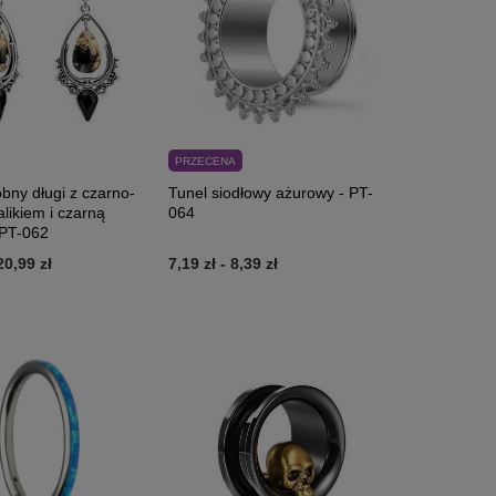
PRZECENA
bny długi z czarno-
Tunel siodłowy ażurowy - PT-
alikiem i czarną
064
 PT-062
20,99 zł
7,19 zł
-
8,39 zł