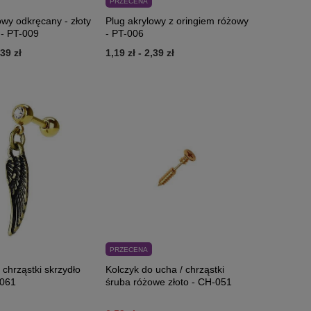
PRZECENA
owy odkręcany - złoty
Plug akrylowy z oringiem różowy
 - PT-009
- PT-006
,39 zł
1,19 zł
-
2,39 zł
PRZECENA
 chrząstki skrzydło
Kolczyk do ucha / chrząstki
-061
śruba różowe złoto - CH-051