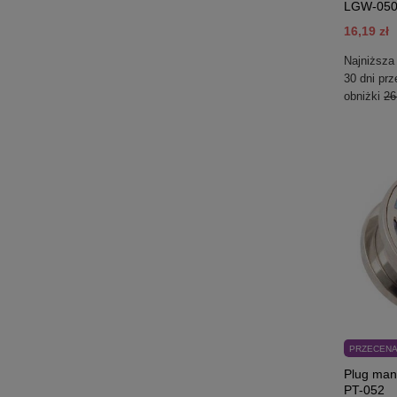
LGW-05
16,19 zł
Najniższa
30 dni pr
obniżki
26
PRZECEN
Plug man
PT-052