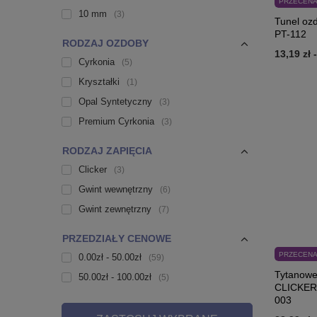
PRZECEN
10 mm
3
Tunel ozd
PT-112
RODZAJ OZDOBY
13,19 zł
Cyrkonia
5
Kryształki
1
Opal Syntetyczny
3
Premium Cyrkonia
3
RODZAJ ZAPIĘCIA
Clicker
3
Gwint wewnętrzny
6
Gwint zewnętrzny
7
PRZEDZIAŁY CENOWE
PRZECEN
0.00zł - 50.00zł
59
Tytanowe
50.00zł - 100.00zł
5
CLICKER 
003