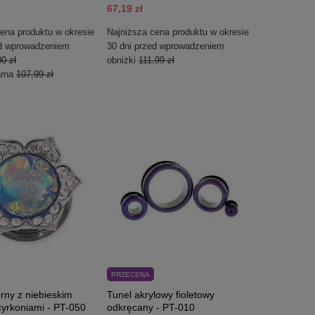
67,19 zł
ena produktu w okresie
Najniższa cena produktu w okresie
ed wprowadzeniem
30 dni przed wprowadzeniem
0 zł
obniżki
111,99 zł
arna
107,99 zł
PRZECENA
brny z niebieskim
Tunel akrylowy fioletowy
cyrkoniami - PT-050
odkręcany - PT-010