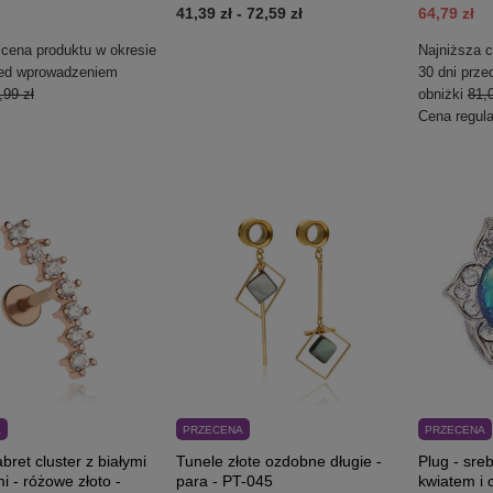
41,39 zł
-
72,59 zł
64,79 zł
 cena produktu w okresie
Najniższa c
zed wprowadzeniem
30 dni prz
,99 zł
obniżki
81,0
Cena regul
A
PRZECENA
PRZECENA
abret cluster z białymi
Tunele złote ozdobne długie -
Plug - sre
i - różowe złoto -
para - PT-045
kwiatem i 