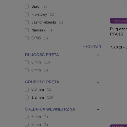
Biały
9
Fioletowy
1
PRZECEN
Jasnoniebieski
1
Plug ozd
Niebieski
1
PT-015
OP05
1
+ ROZWIŃ
7,79 zł
-
DŁUGOŚĆ PRĘTA
6 mm
13
8 mm
5
GRUBOŚĆ PRĘTA
0,8 mm
1
1,2 mm
16
ŚREDNICA WEWNĘTRZNA
6 mm
1
8 mm
3