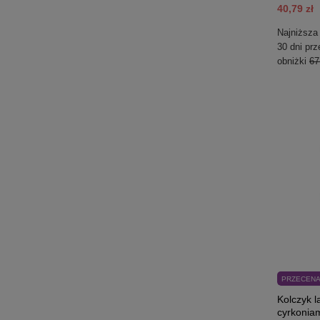
40,79 zł
Najniższa
30 dni pr
obniżki
67
PRZECEN
Kolczyk l
cyrkoniam