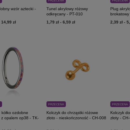
A
PRZECENA
PRZECENA
obny wzór aztecki -
Tunel akrylowy różowy
Plug akryl
odkręcany - PT-010
brokatowy
-
14,99 zł
1,79 zł
-
6,59 zł
2,39 zł
-
5
A
PRZECENA
PRZECENA
 kółko ozdobne
Kolczyk do chrząstki różowe
Kolczyk do
z opalem op38 - TK-
złoto - nieskończoność - CH-008
złoty - CH