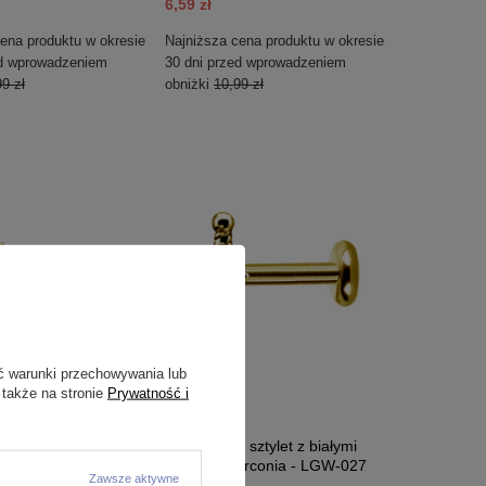
6,59 zł
ena produktu w okresie
Najniższa cena produktu w okresie
ed wprowadzeniem
30 dni przed wprowadzeniem
9 zł
obniżki
10,99 zł
ć warunki przechowywania lub
 także na stronie
Prywatność i
PRZECENA
ta pszczoła z białymi
Labret złoty sztylet z białymi
irconia - LGW-025
Premium Zirconia - LGW-027
Zawsze aktywne