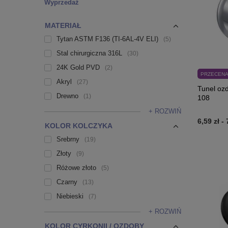
Wyprzedaż
MATERIAŁ
Tytan ASTM F136 (TI-6AL-4V ELI)
5
Stal chirurgiczna 316L
30
24K Gold PVD
2
PRZECEN
Akryl
27
Tunel oz
Drewno
1
108
+ ROZWIŃ
6,59 zł
-
KOLOR KOLCZYKA
Srebrny
19
Złoty
9
Różowe złoto
5
Czarny
13
Niebieski
7
+ ROZWIŃ
KOLOR CYRKONII / OZDOBY