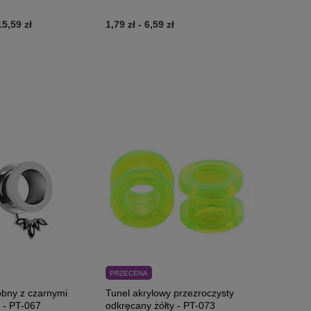
15,59 zł
1,79 zł
-
6,59 zł
PRZECENA
obny z czarnymi
Tunel akrylowy przezroczysty
 - PT-067
odkręcany żółty - PT-073