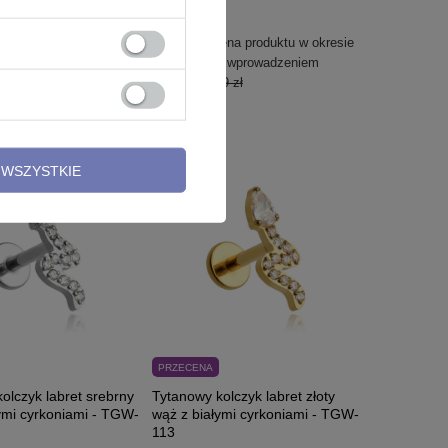
50,39 zł
ena produktu w okresie
Najniższa cena produktu w okresie
ed wprowadzeniem
30 dni przed wprowadzeniem
9 zł
obniżki
83,99 zł
WSZYSTKIE
PRZECENA
olczyk labret srebrny
Tytanowy kolczyk labret złoty
ymi cyrkoniami - TGW-
wąż z białymi cyrkoniami - TGW-
113