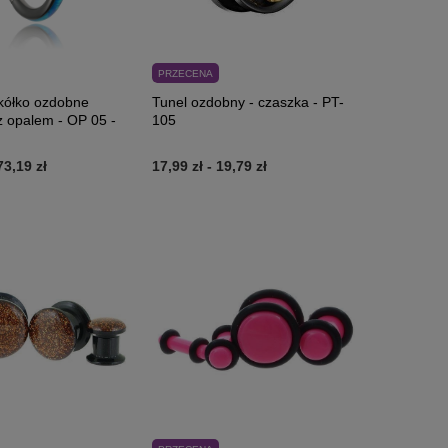
PRZECENA
kółko ozdobne
Tunel ozdobny - czaszka - PT-
 opalem - OP 05 -
105
73,19 zł
17,99 zł
-
19,79 zł