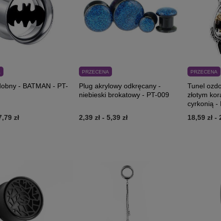
A
PRZECENA
PRZECENA
dobny - BATMAN - PT-
Plug akrylowy odkręcany -
Tunel ozdo
niebieski brokatowy - PT-009
złotym kor
cyrkonią -
7,79 zł
2,39 zł
-
5,39 zł
18,59 zł
-