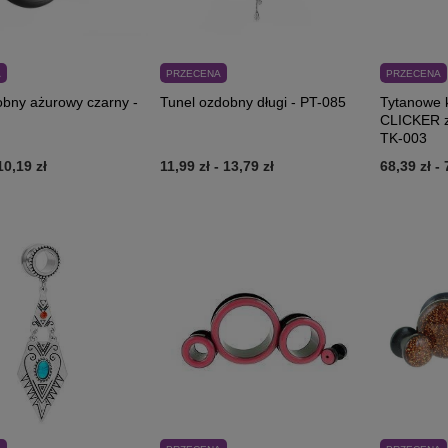
A
PRZECENA
PRZECENA
obny ażurowy czarny -
Tunel ozdobny długi - PT-085
Tytanowe 
CLICKER z
TK-003
10,19 zł
11,99 zł
-
13,79 zł
68,39 zł
-