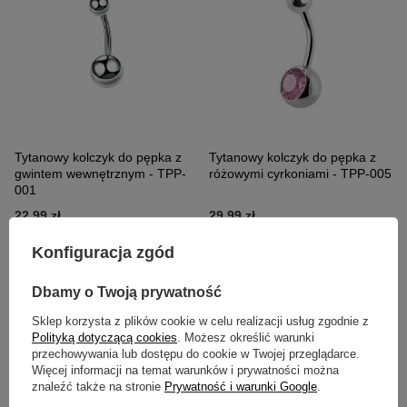
Tytanowy kolczyk do pępka z
Tytanowy kolczyk do pępka z
gwintem wewnętrznym - TPP-
różowymi cyrkoniami - TPP-005
001
22,99 zł
29,99 zł
Konfiguracja zgód
Dbamy o Twoją prywatność
Sklep korzysta z plików cookie w celu realizacji usług zgodnie z
Polityką dotyczącą cookies
. Możesz określić warunki
przechowywania lub dostępu do cookie w Twojej przeglądarce.
Więcej informacji na temat warunków i prywatności można
znaleźć także na stronie
Prywatność i warunki Google
.