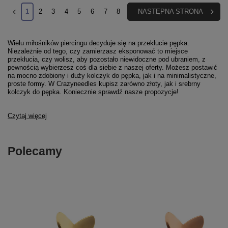
1
2
3
4
5
6
7
8
NASTĘPNA STRONA
Wielu miłośników piercingu decyduje się na przekłucie pępka.
Niezależnie od tego, czy zamierzasz eksponować to miejsce
przekłucia, czy wolisz, aby pozostało niewidoczne pod ubraniem, z
pewnością wybierzesz coś dla siebie z naszej oferty. Możesz postawić
na mocno zdobiony i duży kolczyk do pępka, jak i na minimalistyczne,
proste formy. W Crazyneedles kupisz zarówno złoty, jak i srebrny
kolczyk do pępka. Koniecznie sprawdź nasze propozycje!
Czytaj więcej
Polecamy