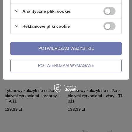
Kolczyk do sutka ozdobny -
Kolczyk do sutka ozdobny -
czarny - S-018
kolorowy - S-018
Analityczne pliki cookie
22,99 zł
9,99 zł
Reklamowe pliki cookie
POTWIERDZAM WSZYSTKIE
POTWIERDZAM WYMAGANE
Tytanowy kolczyk do sutka z
Tytanowy kolczyk do sutka z
białymi cyrkoniami - srebrny -
białymi cyrkoniami - złoty - TI-
TI-011
011
129,99 zł
133,99 zł