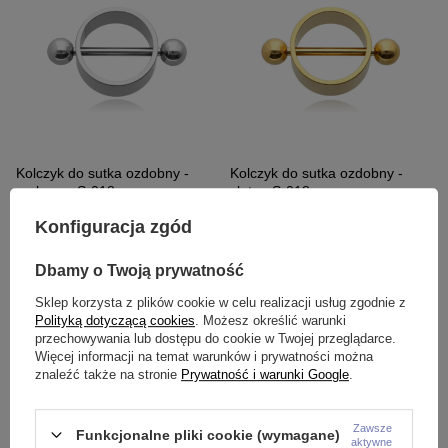
Kolczyk do sutka ozdobny -
Kolczyk do sutka ozdobny -
srebrny - S-018
złoty - S-018
8,99 zł
9,99 zł
Konfiguracja zgód
Dbamy o Twoją prywatność
Sklep korzysta z plików cookie w celu realizacji usług zgodnie z
Polityką dotyczącą cookies
. Możesz określić warunki
przechowywania lub dostępu do cookie w Twojej przeglądarce.
Więcej informacji na temat warunków i prywatności można
znaleźć także na stronie
Prywatność i warunki Google
.
Zawsze
Funkcjonalne pliki cookie (wymagane)
aktywne