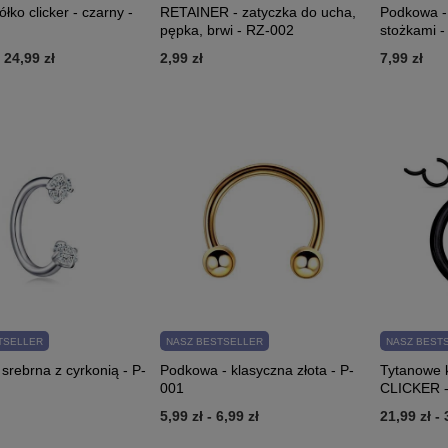
ółko clicker - czarny -
RETAINER - zatyczka do ucha,
Podkowa -
pępka, brwi - RZ-002
stożkami -
-
24,99 zł
2,99 zł
7,99 zł
TSELLER
NASZ BESTSELLER
NASZ BEST
rebrna z cyrkonią - P-
Podkowa - klasyczna złota - P-
Tytanowe 
001
CLICKER -
5,99 zł
-
6,99 zł
21,99 zł
-