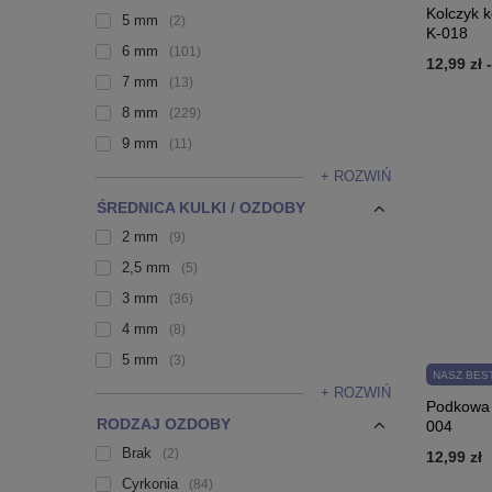
Kolczyk k
5 mm
2
K-018
6 mm
101
12,99 zł
7 mm
13
8 mm
229
9 mm
11
+ ROZWIŃ
ŚREDNICA KULKI / OZDOBY
2 mm
9
2,5 mm
5
3 mm
36
4 mm
8
5 mm
3
NASZ BES
+ ROZWIŃ
Podkowa s
RODZAJ OZDOBY
004
Brak
2
12,99 zł
Cyrkonia
84