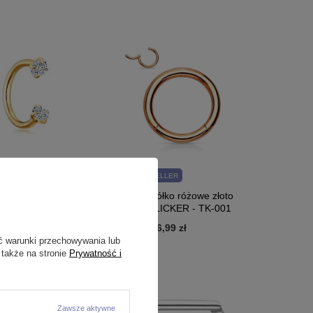
SELLER
NASZ BESTSELLER
ota z cyrkonią - P-
Tytanowe kółko różowe złoto
segment CLICKER - TK-001
26,99 zł
-
36,99 zł
ć warunki przechowywania lub
 także na stronie
Prywatność i
Zawsze aktywne