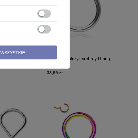
SELLER
WSZYSTKIE
icker łańcuch - srebrny
Tytanowy kolczyk srebrny D-ring
- TK-009
33,99 zł