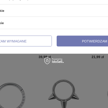
kie
kie
TSELLER
NASZ BEST
ZAM WYMAGANE
POTWIERDZAM 
ółko clicker ozdobny -
Kolczyk clicker z białymi
Kolczyk cl
 - srebrny - K-028
cyrkoniami - złoty - K-081
- K-082
39,99 zł
21,99 zł