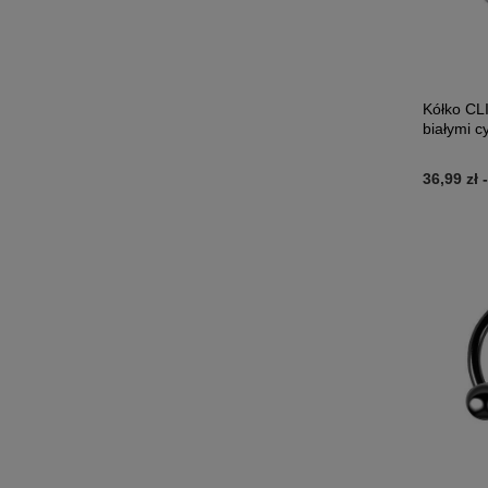
Kółko CL
białymi c
36,99 zł