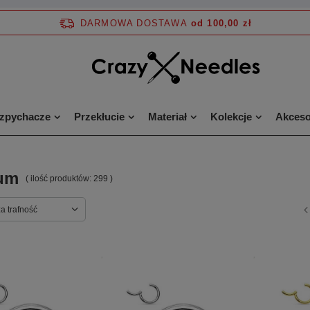
DARMOWA DOSTAWA
od 100,00 zł
ozpychacze
Przekłucie
Materiał
Kolekcje
Akceso
um
( ilość produktów:
299
)
a trafność