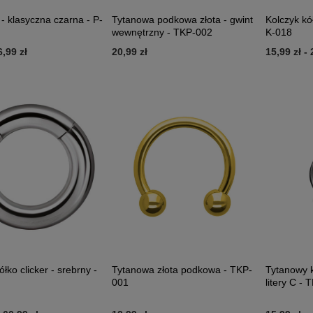
- klasyczna czarna - P-
Tytanowa podkowa złota - gwint
Kolczyk kół
wewnętrzny - TKP-002
K-018
6,99 zł
20,99 zł
15,99 zł
-
ółko clicker - srebrny -
Tytanowa złota podkowa - TKP-
Tytanowy k
001
litery C - 