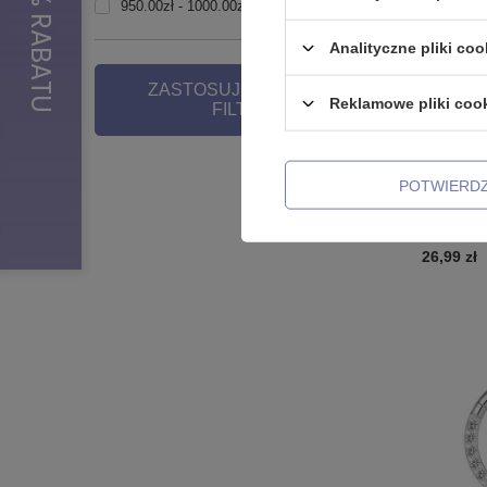
950.00zł - 1000.00zł
2
+ ROZWIŃ
Analityczne pliki coo
ZASTOSUJ WYBRANE
Reklamowe pliki coo
FILTRY
NASZ BES
POTWIERD
Kolczyk k
łańcuszek
26,99 zł