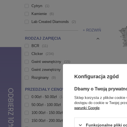
Cytryn
1
Kamienie
6
Lab Created Diamonds
2
+ ROZWIŃ
RODZAJ ZAPIĘCIA
BCR
11
Clicker
234
Gwint wewnętrzny
15
Gwint zewnętrzny
19
NASZ BES
Konfiguracja zgód
Rozginany
9
Kolczyk c
cyrkoniam
Dbamy o Twoją prywatn
PRZEDZIAŁY CENOWE
37,99 zł
0.00zł - 50.00zł
144
Sklep korzysta z plików cookie 
dostępu do cookie w Twojej prz
50.00zł - 100.00zł
95
warunki Google
.
100.00zł - 150.00zł
39
150.00zł - 200.00zł
9
Funkcjonalne pliki 