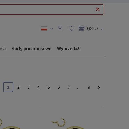
0,00 zł
ria
Karty podarunkowe
Wyprzedaż
1
2
3
4
5
6
7
...
9