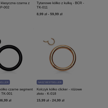
 klasyczna czarna z
Tytanowe kółko z kulką - BCR -
 P-002
TK-011
8,99 zł
-
59,99 zł
SELLER
NASZ BESTSELLER
kółko czarne segment
Kolczyk kółko clicker - różowe
 TK-001
złoto - K-018
36,99 zł
15,99 zł
-
24,99 zł