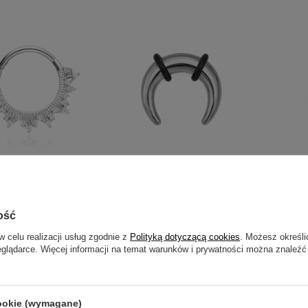
TSELLER
NASZ BESTSELLER
NASZ BEST
licker z białymi
Kolczyk półksiężyc - srebrny - P-
Podkowa zł
i - srebrny - K-081
008
004
ość
-
39,99 zł
6,99 zł
-
20,99 zł
14,99 zł
w celu realizacji usług zgodnie z
Polityką dotyczącą cookies
. Możesz określi
eglądarce. Więcej informacji na temat warunków i prywatności można znaleźć
cookie (wymagane)