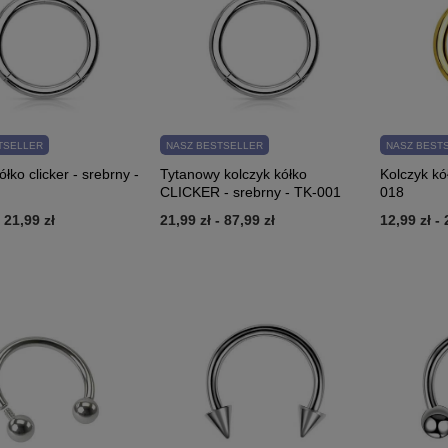
TSELLER
NASZ BESTSELLER
NASZ BEST
ółko clicker - srebrny -
Tytanowy kolczyk kółko
Kolczyk kół
CLICKER - srebrny - TK-001
018
-
21,99 zł
21,99 zł
-
87,99 zł
12,99 zł
-