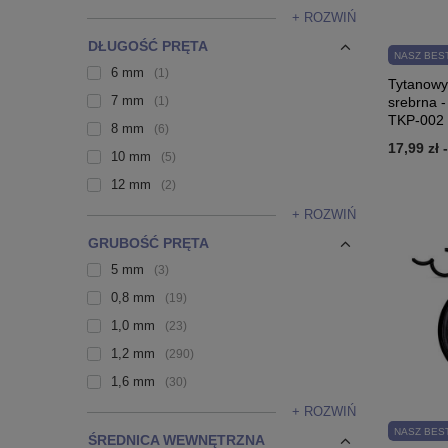
+ ROZWIŃ
DŁUGOŚĆ PRĘTA
NASZ BES
6 mm
1
Tytanowy
7 mm
1
srebrna -
TKP-002
8 mm
6
17,99 zł
10 mm
5
12 mm
2
+ ROZWIŃ
GRUBOŚĆ PRĘTA
5 mm
3
0,8 mm
19
1,0 mm
23
1,2 mm
290
1,6 mm
30
+ ROZWIŃ
NASZ BES
ŚREDNICA WEWNĘTRZNA