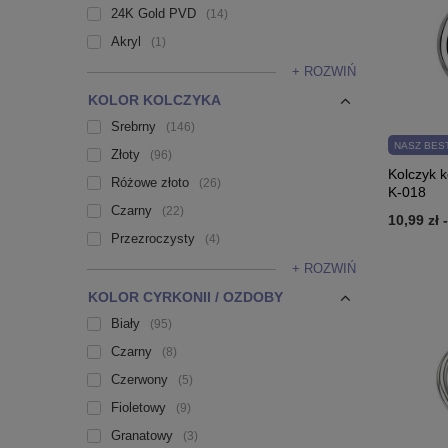
24K Gold PVD
14
Akryl
1
+ ROZWIŃ
KOLOR KOLCZYKA
Srebrny
146
NASZ BES
Złoty
96
Kolczyk k
Różowe złoto
26
K-018
Czarny
22
10,99 zł
Przezroczysty
4
+ ROZWIŃ
KOLOR CYRKONII / OZDOBY
Biały
95
Czarny
8
Czerwony
5
Fioletowy
9
Granatowy
3