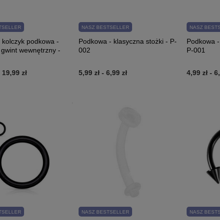
TSELLER
NASZ BESTSELLER
NASZ BEST
 kolczyk podkowa -
Podkowa - klasyczna stożki - P-
Podkowa - 
 gwint wewnętrzny -
002
P-001
-
19,99 zł
5,99 zł
-
6,99 zł
4,99 zł
-
6
TSELLER
NASZ BESTSELLER
NASZ BEST