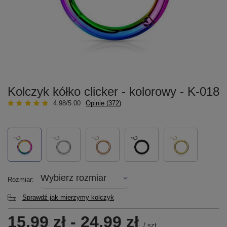
Kolczyk kółko clicker - kolorowy - K-018
4.98/5.00
Opinie (372)
Wybierz rozmiar
Rozmiar
Sprawdź jak mierzymy kolczyk
15,99 zł
-
24,99 zł
/
szt.