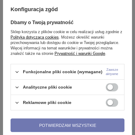
Konfiguracja zgód
-
Kolczyk kółko clicker - srebrny -
Kolczyk kółko clicker - różowe
P
Dbamy o Twoją prywatność
K-018
złoto - K-018
P
Sklep korzysta z plików cookie w celu realizacji usług zgodnie z
10,99 zł
-
21,99 zł
15,99 zł
-
24,99 zł
1
Polityką dotyczącą cookies
. Możesz określić warunki
przechowywania lub dostępu do cookie w Twojej przeglądarce.
Więcej informacji na temat warunków i prywatności można
znaleźć także na stronie
Prywatność i warunki Google
.
Potrzebujesz pomocy? Masz pytania?
Zawsze
Funkcjonalne pliki cookie (wymagane)
aktywne
Zadaj pytanie a my odpowiemy
niezwłocznie, najciekawsze
ZADAJ PYTANIE
pytania i odpowiedzi publikując
Analityczne pliki cookie
dla innych.
Reklamowe pliki cookie
Opinie o Kolczyk kółko clicker -
kolorowy - K-018
POTWIERDZAM WSZYSTKIE