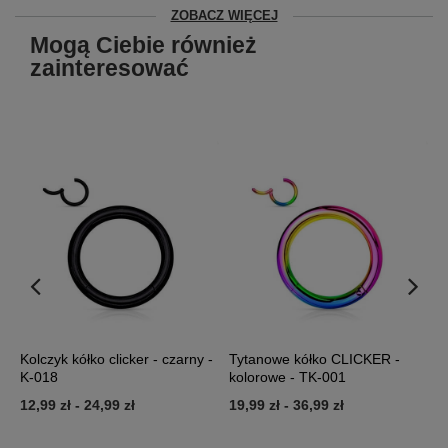
ZOBACZ WIĘCEJ
Mogą Ciebie również
zainteresować
Kolczyk kółko clicker - czarny -
Tytanowe kółko CLICKER -
K
K-018
kolorowe - TK-001
k
12,99 zł
-
24,99 zł
19,99 zł
-
36,99 zł
5