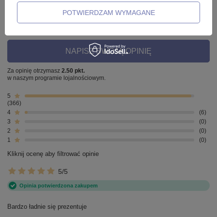
4.98
POTWIERDZAM WYMAGANE
Liczba wystawionych opinii: 372
NAPISZ SWOJĄ OPINIĘ
Za opinię otrzymasz
2.50 pkt.
w naszym programie lojalnościowym.
5
366
4
6
3
0
2
0
1
0
Kliknij ocenę aby filtrować opinie
5/5
Opinia potwierdzona zakupem
Bardzo ładnie się prezentuje