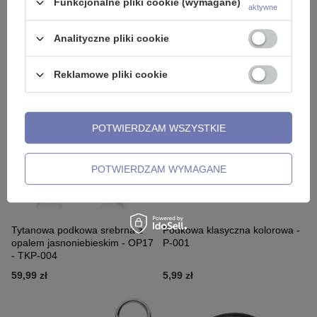
Funkcjonalne pliki cookie (wymagane)
aktywne
Tytanowa podkowa z białymi
Podkowa zakręcona srebrna -
cyrkoniami - złota - TKP-003
P-007
Analityczne pliki cookie
21,99 zł
9,99 zł
Reklamowe pliki cookie
POTWIERDZAM WSZYSTKIE
POTWIERDZAM WYMAGANE
Tytanowa podkowa srebrna z
Podkowa klasyczna kolorowa -
opalem jasnoniebieskim - OP17
P-001
- TKP-004
59,99 zł
5,99 zł