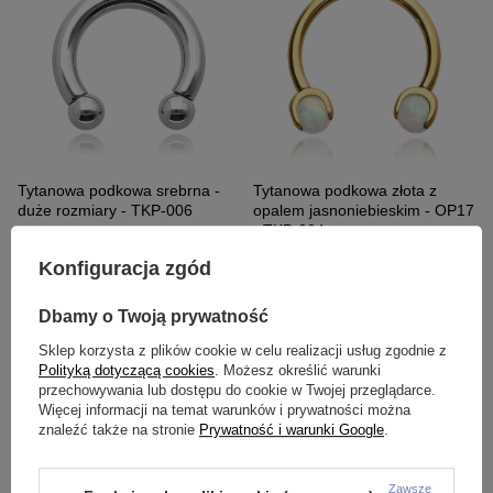
Tytanowa podkowa srebrna -
Tytanowa podkowa złota z
duże rozmiary - TKP-006
opalem jasnoniebieskim - OP17
- TKP-004
42,99 zł
-
94,99 zł
59,99 zł
Konfiguracja zgód
Dbamy o Twoją prywatność
Sklep korzysta z plików cookie w celu realizacji usług zgodnie z
Polityką dotyczącą cookies
. Możesz określić warunki
przechowywania lub dostępu do cookie w Twojej przeglądarce.
Więcej informacji na temat warunków i prywatności można
znaleźć także na stronie
Prywatność i warunki Google
.
Zawsze