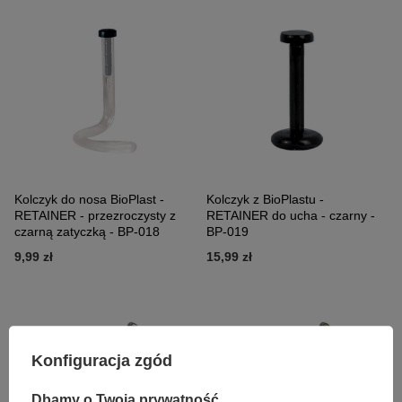
Kolczyk do nosa BioPlast -
Kolczyk z BioPlastu -
RETAINER - przezroczysty z
RETAINER do ucha - czarny -
czarną zatyczką - BP-018
BP-019
9,99 zł
15,99 zł
Konfiguracja zgód
Dbamy o Twoją prywatność