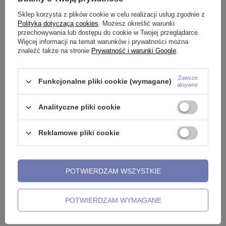
Sklep korzysta z plików cookie w celu realizacji usług zgodnie z
Polityką dotyczącą cookies
. Możesz określić warunki
przechowywania lub dostępu do cookie w Twojej przeglądarce.
Kolczyk do nosa BioPlast i tytan
Kolczyk do nosa BioPlast i tytan
Więcej informacji na temat warunków i prywatności można
z białą cyrkonią - BP-020
z zieloną cyrkonią - BP-020
znaleźć także na stronie
Prywatność i warunki Google
.
23,99 zł
23,99 zł
Zawsze
Funkcjonalne pliki cookie (wymagane)
aktywne
Analityczne pliki cookie
Reklamowe pliki cookie
POTWIERDZAM WSZYSTKIE
Kolczyk do nosa BioPlast i tytan
Kolczyk do nosa BioPlast i tytan
z niebieską cyrkonią - BP-020
z granatową cyrkonią - BP-020
POTWIERDZAM WYMAGANE
23,99 zł
23,99 zł