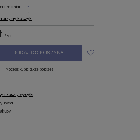
erz rozmiar
mierzymy kolczyk
ł
/
szt.
DODAJ DO KOSZYKA
Możesz kupić także poprzez:
y i koszty wysyłki
wy zwrot
zakupy