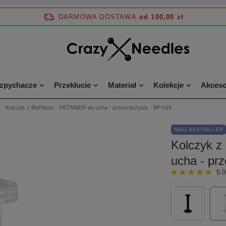
DARMOWA DOSTAWA
od 100,00 zł
ozpychacze
Przekłucie
Materiał
Kolekcje
Akceso
Kolczyk z BioPlastu - RETAINER do ucha - przezroczysty - BP-019
NASZ BESTSELLER
Kolczyk z
ucha - pr
5.0