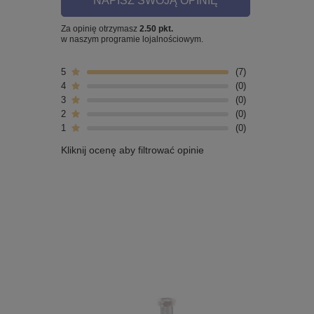
NAPISZ SWOJĄ OPINIĘ
Za opinię otrzymasz
2.50 pkt.
w naszym programie lojalnościowym.
5
7
4
0
3
0
2
0
1
0
Kliknij ocenę aby filtrować opinie