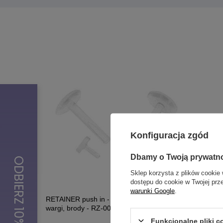
Konfiguracja zgód
Dbamy o Twoją prywatn
Sklep korzysta z plików cookie 
dostępu do cookie w Twojej prz
warunki Google
.
RETAINER push in - zatyczka do ucha,
RETAINER 
wargi, brody - RZ-003
RZ-002
Funkcjonalne pliki 