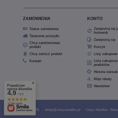
ZAMÓWIENIA
KONTO
Zarejestruj się 
Status zamówienia
hurtownik
Śledzenie przesyłki
Zarejestruj się
Chcę zareklamować
produkt
Koszyk
Chcę zwrócić produkt
Listy zakupowe
Lista zakupion
Kontakt
produktów
Historia transak
Moje rabaty
Prawdziwe
Newsletter
opinie klientów
4.9
/ 5.0
11764 opinii
531958481
sklep@crazyneedles.pl
Crazy Needles
,
Wars