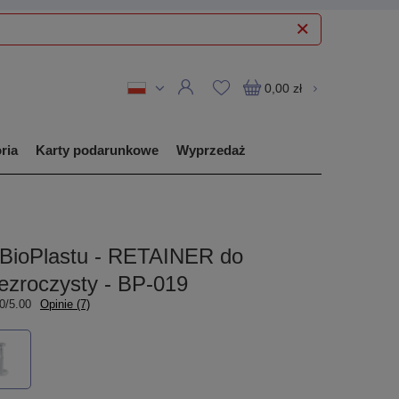
0,00 zł
ria
Karty podarunkowe
Wyprzedaż
 BioPlastu - RETAINER do
zezroczysty - BP-019
0/5.00
Opinie (7)