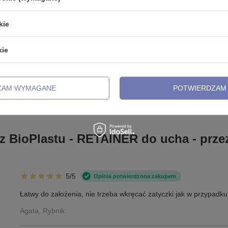
2,99 zł
kie
kie
zebujesz pomocy? Masz pytania?
ZADAJ
powiemy niezwłocznie, najciekawsze pytania i odpowiedzi
ZAM WYMAGANE
POTWIERDZAM 
publikując dla innych.
z BioPlastu - RETAINER do ucha - prze
5/5
Opinia potwierdzona zakupem
Łatwy do założenia, nie trzeba wkręcać zatyczki jak w przypadku
Agata, Rybnik