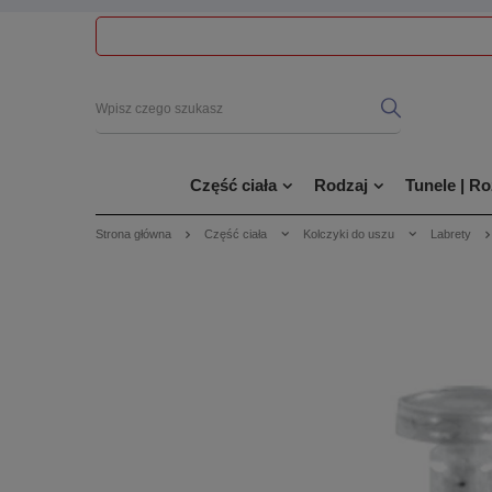
Część ciała
Rodzaj
Tunele | R
Strona główna
Część ciała
Kolczyki do uszu
Labrety