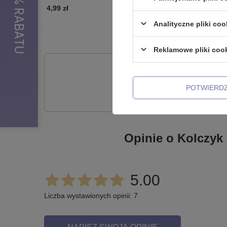
4,99 zł
2,99 zł
Analityczne pliki coo
Reklamowe pliki coo
Potr
Zadaj pytanie a my od
POTWIERD
Opinie o Kolczyk 
5.00
Liczba wystawionych opinii: 7