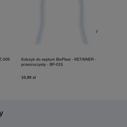
Z-005
Kolczyk do septum BioPlast - RETAINER -
BioPlast lab
przezroczysty - BP-015
10,99 zł
23,99 zł
y