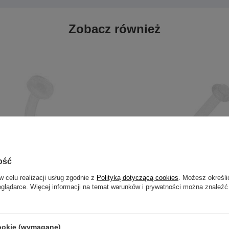
Zobacz również
ość
w celu realizacji usług zgodnie z
Polityką dotyczącą cookies
. Możesz określi
eglądarce. Więcej informacji na temat warunków i prywatności można znaleźć
- zatyczka do ucha, pępka, brwi -
RETAINER - zatyczka do języka, u
001
cookie (wymagane)