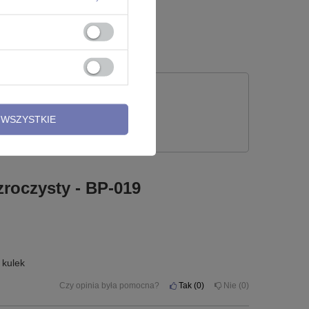
4,99 zł
 PYTANIE
WSZYSTKIE
zroczysty - BP-019
 kulek
Czy opinia była pomocna?
Tak
0
Nie
0