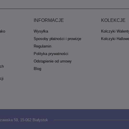
INFORMACJE
KOLEKCJE
jako
Wysyłka
Kolczyki Walent
Sposoby płatności i prowizje
Kolczyki Hallow
Regulamin
Polityka prywatności
Odstąpienie od umowy
ych
Blog
cji
zawska 59
,
15-062
Białystok