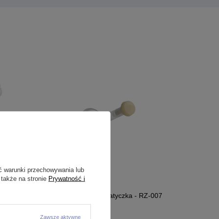
ć warunki przechowywania lub
 także na stronie
Prywatność i
cha - RZ-
RETAINER - push in - zatyczka - RZ-007
Zawsze aktywne