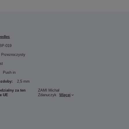
eedles
BP-019
Przezroczysty
st
Push in
 ozdoby:
2,5 mm
dzialny za ten
ZAMI Michał
ie UE
Zdanuczyk
Więcej