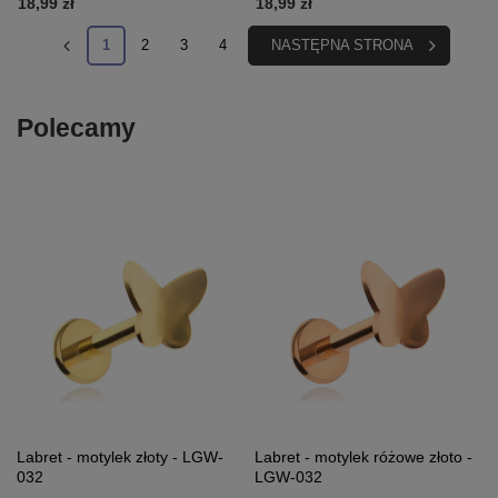
18,99 zł
18,99 zł
1
2
3
4
NASTĘPNA STRONA
Polecamy
Labret - motylek złoty - LGW-
Labret - motylek różowe złoto -
032
LGW-032