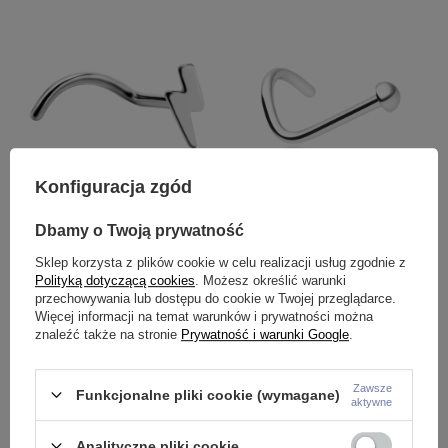
Konfiguracja zgód
Tytanowy kolczyk do nosa -
Tytanowy kolczyk do nosa -
Dbamy o Twoją prywatność
piorunek - TN-015
srebrny - TN-009
Sklep korzysta z plików cookie w celu realizacji usług zgodnie z
17,99 zł
9,99 zł
Polityką dotyczącą cookies
. Możesz określić warunki
przechowywania lub dostępu do cookie w Twojej przeglądarce.
Więcej informacji na temat warunków i prywatności można
znaleźć także na stronie
Prywatność i warunki Google
.
Zawsze
Funkcjonalne pliki cookie (wymagane)
aktywne
Analityczne pliki cookie