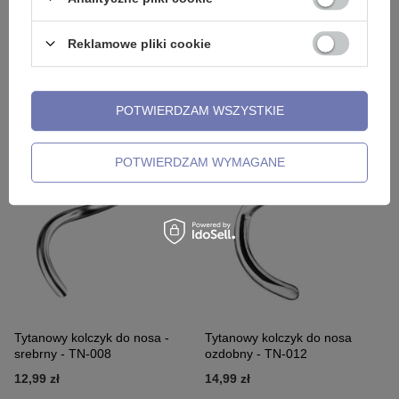
Reklamowe pliki cookie
Tytanowy kolczyk do septum -
Tytanowy kolczyk do nosa z
srebrny - TN-006
białą PREMIUM ZIRCONIA -
srebrny - TN-007
POTWIERDZAM WSZYSTKIE
9,99 zł
32,99 zł
POTWIERDZAM WYMAGANE
Tytanowy kolczyk do nosa -
Tytanowy kolczyk do nosa
srebrny - TN-008
ozdobny - TN-012
12,99 zł
14,99 zł