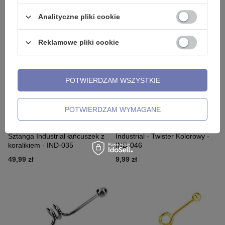
9,99 zł
19,99 zł
Analityczne pliki cookie
Reklamowe pliki cookie
POTWIERDZAM WSZYSTKIE
POTWIERDZAM WYMAGANE
Sztanga Industrial łańcuszek z
Industrial - Twister Kolorowy -
koralikiem - IND-035
IND-046
49,99 zł
9,99 zł