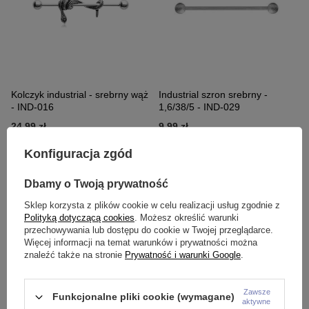
Kolczyk industrial - srebrny wąż
Industrial szron srebrny -
- IND-016
1,6/38/5 - IND-029
24,99 zł
9,99 zł
Konfiguracja zgód
Dbamy o Twoją prywatność
Sklep korzysta z plików cookie w celu realizacji usług zgodnie z
Polityką dotyczącą cookies
. Możesz określić warunki
przechowywania lub dostępu do cookie w Twojej przeglądarce.
Więcej informacji na temat warunków i prywatności można
znaleźć także na stronie
Prywatność i warunki Google
.
Zawsze
Industrial śruba - srebrna - IND-
Kolczyk sztanga industrial z
Funkcjonalne pliki cookie (wymagane)
aktywne
030
cyrkonią - srebrny - IND-031