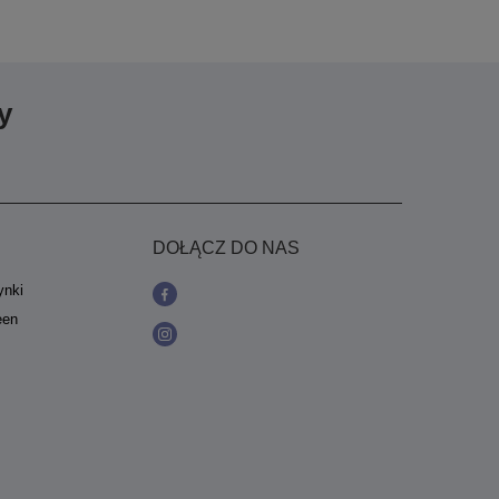
y
DOŁĄCZ DO NAS
ynki
een