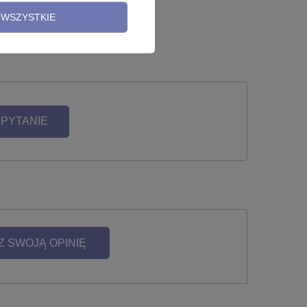
WSZYSTKIE
2,99 zł
 PYTANIE
Z SWOJĄ OPINIĘ