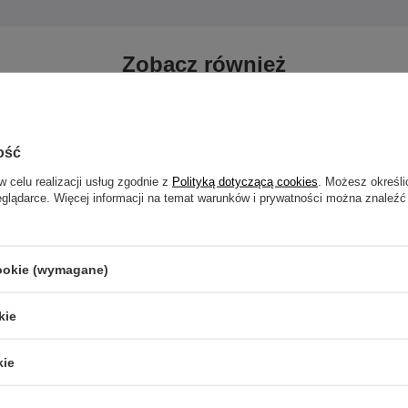
Zobacz również
ość
w celu realizacji usług zgodnie z
Polityką dotyczącą cookies
. Możesz określi
eglądarce. Więcej informacji na temat warunków i prywatności można znaleźć
cookie (wymagane)
kie
kie
ebrny z białą cyrkonią - LGW-001
Kolczyk kółko clicker - złoty - K-01