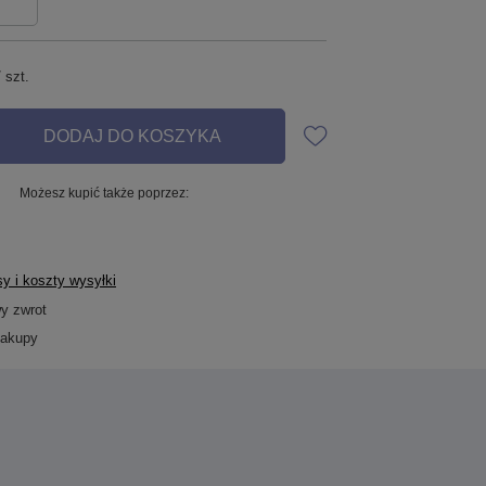
/
szt.
DODAJ DO KOSZYKA
Możesz kupić także poprzez:
y i koszty wysyłki
wy zwrot
zakupy