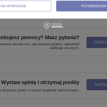
ZAM WYMAGANE
POTWIERDZAM 
12,99 zł
-
24,99 zł
zebujesz pomocy? Masz pytania?
ZADAJ
powiemy niezwłocznie, najciekawsze pytania i odpowiedzi
publikując dla innych.
Wystaw opinię i otrzymaj punkty
NAPIS
ię otrzymasz punkty w naszym programie lojalnościowym.