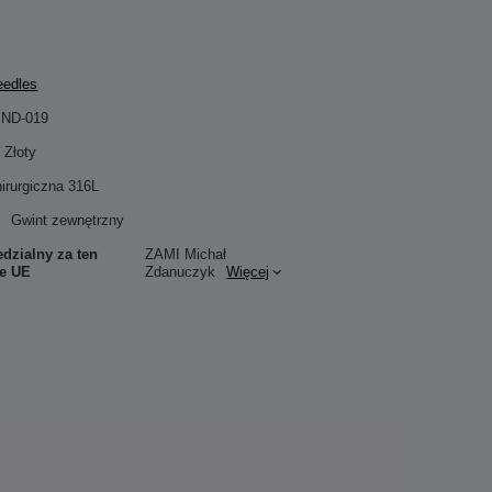
eedles
IND-019
Złoty
hirurgiczna 316L
Gwint zewnętrzny
dzialny za ten
ZAMI Michał
ie UE
Zdanuczyk
Więcej