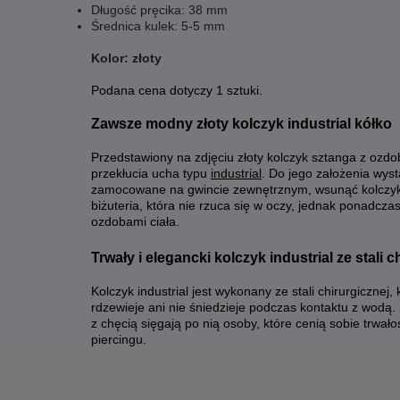
Długość pręcika: 38 mm
Średnica kulek: 5-5 mm
Kolor: złoty
Podana cena dotyczy 1 sztuki.
Zawsze modny złoty kolczyk industrial kółko
Przedstawiony na zdjęciu złoty kolczyk sztanga z ozdo
przekłucia ucha typu
industrial
. Do jego założenia wyst
zamocowane na gwincie zewnętrznym, wsunąć kolczyk i 
biżuteria, która nie rzuca się w oczy, jednak ponadczas
ozdobami ciała.
Trwały i elegancki kolczyk industrial ze stali c
Kolczyk industrial jest wykonany ze stali chirurgicznej,
rdzewieje ani nie śniedzieje podczas kontaktu z wodą. Bi
z chęcią sięgają po nią osoby, które cenią sobie trwał
piercingu.