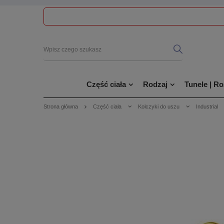
Część ciała
Rodzaj
Tunele | R
Strona główna
Część ciała
Kolczyki do uszu
Industrial