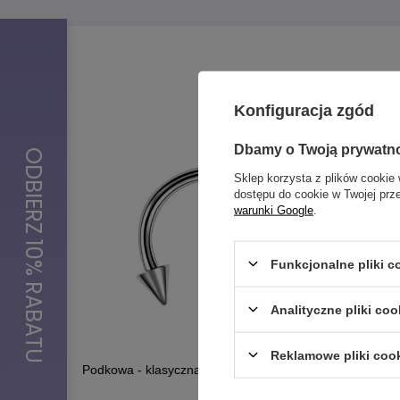
Konfiguracja zgód
Dbamy o Twoją prywatn
Sklep korzysta z plików cookie 
dostępu do cookie w Twojej prz
warunki Google
.
Funkcjonalne pliki 
Analityczne pliki coo
Reklamowe pliki coo
Podkowa - klasyczna stożki - P-002
Labret sr