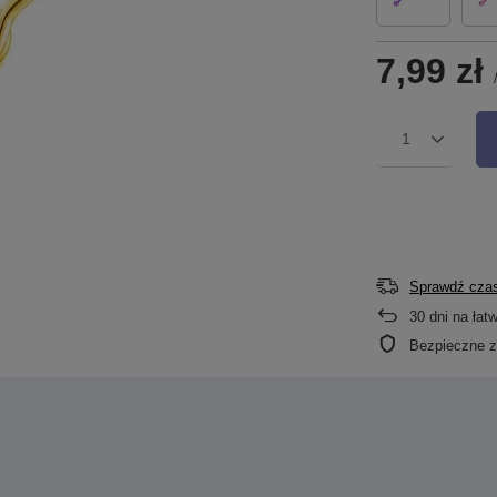
7,99 zł
1
Sprawdź czas
30
dni na łat
Bezpieczne 