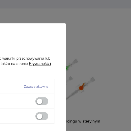
ć warunki przechowywania lub
 także na stronie
Prywatność i
Zawsze aktywne
8
Igła z wenflonem do piercingu w sterylnym
opakowaniu - IG-001