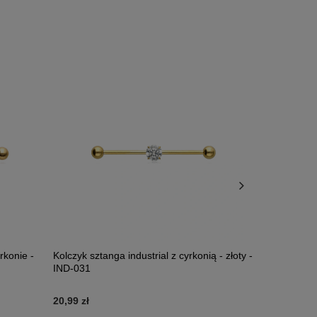
yrkonie -
Kolczyk sztanga industrial z cyrkonią - złoty -
Industrial o
IND-031
012
20,99 zł
9,99 zł