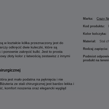
Marka:
Crazy N
Kod produktu:
Kolor kolczyka:
Materiał:
Stal c
bą w kształcie kółka przeznaczony jest do
arczy odkręcić dwie kuleczki, które są
Rodzaj zapięcia:
ponownie zakręcić kulki. Jest to prosta
owy złoty kolor z łatwością zestawisz z innymi
Podmiot odpowie
produkt na teren
hirurgicznej
 która jest mało podatna na pęknięcia i nie
żuteria ze stali chirurgicznej jest bardzo lekka i
ość, komfort noszenia oraz elegancki wygląd