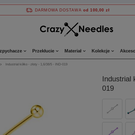
DARMOWA DOSTAWA
od 100,00 zł
ozpychacze
Przekłucie
Materiał
Kolekcje
Akceso
Industrial kółko - złoty - 1,6/38/5 - IND-019
Industrial 
019