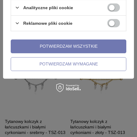
Analityczne pliki cookie
Reklamowe pliki cookie
Tytanowy kolczyk z
Tytanowy kolczyk z
łańcuszkiem - złoty - TSZ-011
łańcuszkiem z białą cyrkonią -
złoty - TSZ-012
POTWIERDZAM WSZYSTKIE
74,99 zł
135,99 zł
POTWIERDZAM WYMAGANE
Tytanowy kolczyk z
Tytanowy kolczyk z
łańcuszkami i białymi
łańcuszkami i białymi
cyrkoniami - srebrny - TSZ-013
cyrkoniami - złoty - TSZ-013