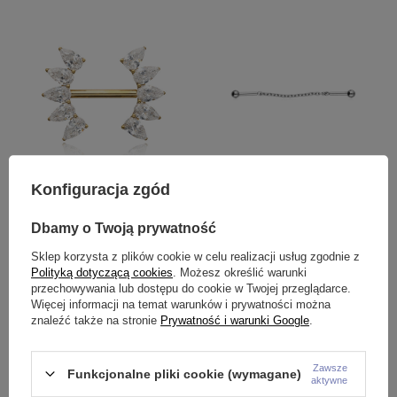
Konfiguracja zgód
Tytanowy kolczyk do sutka z
Tytanowy kolczyk z
białymi cyrkoniami - złoty - TI-
łańcuszkiem - srebrny - TSZ-
Dbamy o Twoją prywatność
013
011
Sklep korzysta z plików cookie w celu realizacji usług zgodnie z
138,99 zł
66,99 zł
Polityką dotyczącą cookies
. Możesz określić warunki
przechowywania lub dostępu do cookie w Twojej przeglądarce.
Więcej informacji na temat warunków i prywatności można
znaleźć także na stronie
Prywatność i warunki Google
.
Zawsze
Funkcjonalne pliki cookie (wymagane)
aktywne