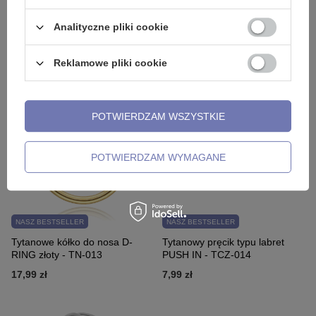
NASZ BESTSELLER
NASZ BESTSELLER
Analityczne pliki cookie
Tytanowa podkowa - TKP-001
Tytanowy kolczyk labret - złoty -
TL-001
Reklamowe pliki cookie
12,99 zł
-
13,99 zł
9,99 zł
POTWIERDZAM WSZYSTKIE
POTWIERDZAM WYMAGANE
NASZ BESTSELLER
NASZ BESTSELLER
Tytanowe kółko do nosa D-
Tytanowy pręcik typu labret
RING złoty - TN-013
PUSH IN - TCZ-014
17,99 zł
7,99 zł