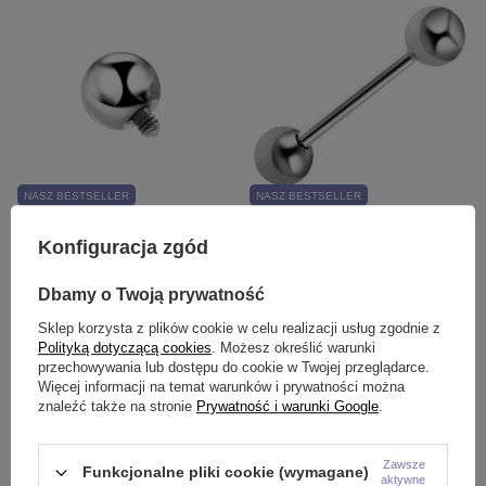
NASZ BESTSELLER
NASZ BESTSELLER
Tytanowa nakrętka - kulka -
Tytanowy kolczyk sztanga -
Konfiguracja zgód
TNA-025
srebrny - TSZ-001
4,99 zł
-
7,99 zł
10,99 zł
-
14,99 zł
Dbamy o Twoją prywatność
Sklep korzysta z plików cookie w celu realizacji usług zgodnie z
Polityką dotyczącą cookies
. Możesz określić warunki
przechowywania lub dostępu do cookie w Twojej przeglądarce.
Więcej informacji na temat warunków i prywatności można
znaleźć także na stronie
Prywatność i warunki Google
.
Zawsze
Funkcjonalne pliki cookie (wymagane)
aktywne