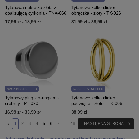
Tytanowa nakrętka złota z
Tytanowe kółko clicker
opalizującą cyrkonią - TNA-066
obrączka - złoty - TK-026
17,99 zł
-
18,99 zł
31,99 zł
-
38,99 zł
NASZ BESTSELLER
NASZ BESTSELLER
Tytanowy plug z o-ringiem -
Tytanowe kółko clicker
srebrny - PT-020
podwójne - złote - TK-006
16,99 zł
-
33,99 zł
38,99 zł
1
2
3
4
5
6
7
...
48
NASTĘPNA STRONA
Tytanowe kolczyki – przede wszystkim bezpieczeństwo