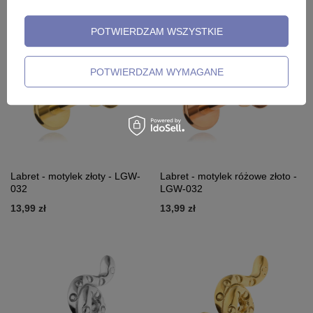
POTWIERDZAM WSZYSTKIE
POTWIERDZAM WYMAGANE
Labret - motylek złoty - LGW-
Labret - motylek różowe złoto -
032
LGW-032
13,99 zł
13,99 zł