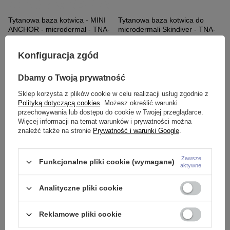
Tytanowa baza kotwica - MINI
Tytanowa baza kotwica do
ANCHOR - microdermal - TNA-
microdermali Skindiver - TNA-
008
006
29,99 zł
29,99 zł
Konfiguracja zgód
W studiu Crazy Needles wykonujemy piercing klasyczny oraz
Dbamy o Twoją prywatność
microdermale. Coraz bardziej cieszą się dużą popularnością wśród
naszych klientów kolczyki typu implanty. Kolczyki implanty
,
tzw.
Sklep korzysta z plików cookie w celu realizacji usług zgodnie z
microdermale, mają bowiem wiele zalet. Kotwica - anchor wykonany
Polityką dotyczącą cookies
. Możesz określić warunki
powinien być z tytanu chirurgicznego. Podstawa która znajduje się pod
przechowywania lub dostępu do cookie w Twojej przeglądarce.
skórą może mieć różny kształt.
Więcej informacji na temat warunków i prywatności można
Kolczyki implanty – materiał wykonania
znaleźć także na stronie
Prywatność i warunki Google
.
Kolczyk implant to model, do produkcji którego używa się
wysokogatunkowego tytanu chirurgicznego. Ten wyjątkowy materiał w
przeciwieństwie do innych tworzyw nie wywołuje reakcji uczuleniowych
u osób mających alergię na nikiel. .
Zawsze
Funkcjonalne pliki cookie (wymagane)
aktywne
Czytaj więcej
Analityczne pliki cookie
Polecamy
Reklamowe pliki cookie