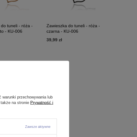
do tuneli - róża -
Zawieszka do tuneli - róża -
to - KU-006
czarna - KU-006
39,99 zł
ć warunki przechowywania lub
 także na stronie
Prywatność i
Zawsze aktywne