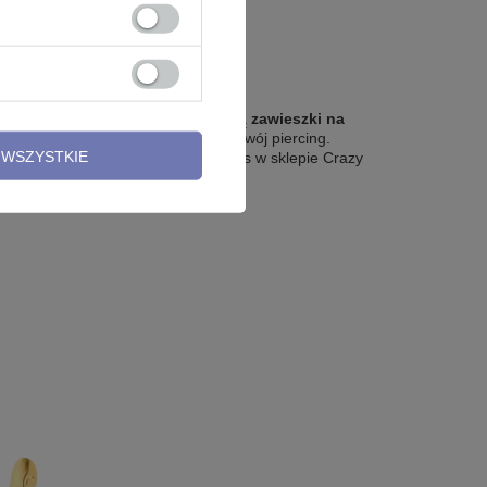
iekawym rozwiązaniem są z pewnością
zawieszki na
zięki tym detalom możesz wyróżnić swój piercing.
WSZYSTKIE
ółko, podkowa itp. Znajdziecie u nas w sklepie Crazy
 itp.