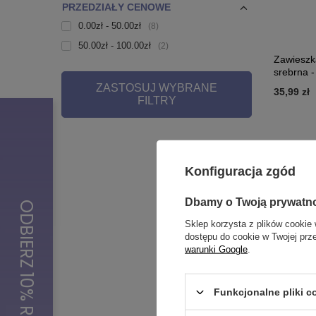
PRZEDZIAŁY CENOWE
0.00zł - 50.00zł
8
50.00zł - 100.00zł
2
Zawieszka
srebrna 
ZASTOSUJ WYBRANE
35,99 zł
FILTRY
Konfiguracja zgód
Dbamy o Twoją prywatn
Sklep korzysta z plików cookie 
dostępu do cookie w Twojej prz
warunki Google
.
Funkcjonalne pliki 
Zawieszka 