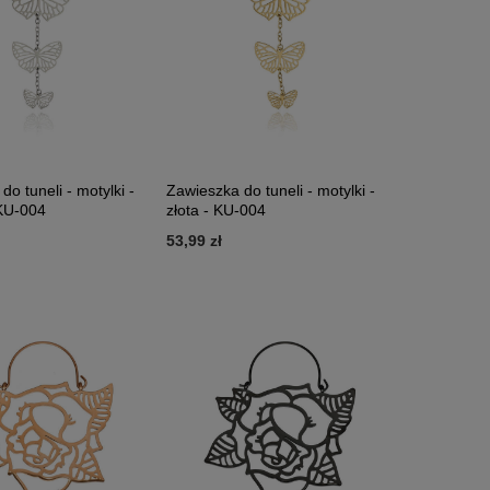
o tuneli - motylki -
Zawieszka do tuneli - motylki -
 KU-004
złota - KU-004
53,99 zł