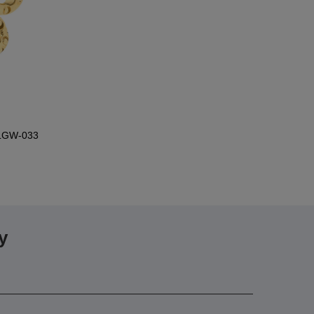
- LGW-033
y