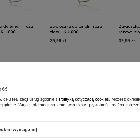
 do tuneli - róża -
Zawieszka do tuneli - róża -
Zawieszka 
- KU-006
złota - KU-006
różowe zło
39,99 zł
39,99 zł
ość
w celu realizacji usług zgodnie z
Polityką dotyczącą cookies
. Możesz określi
eglądarce. Więcej informacji na temat warunków i prywatności można znaleźć
cookie (wymagane)
do tuneli - liść -
Zawieszka do tuneli - liść -