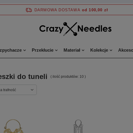
DARMOWA DOSTAWA
od 100,00 zł
ozpychacze
Przekłucie
Materiał
Kolekcje
Akceso
szki do tuneli
( ilość produktów:
10
)
a trafność