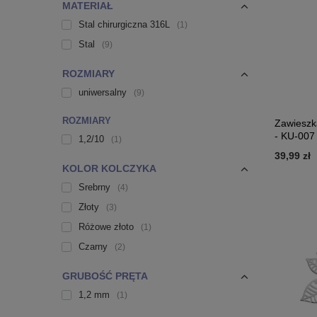
MATERIAŁ
Stal chirurgiczna 316L
1
Stal
9
ROZMIARY
uniwersalny
9
ROZMIARY
Zawieszka 
- KU-007
1,2/10
1
39,99 zł
KOLOR KOLCZYKA
Srebrny
4
Złoty
3
Różowe złoto
1
Czarny
2
GRUBOŚĆ PRĘTA
1,2 mm
1