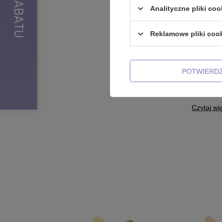
srebrna 
Analityczne pliki coo
35,99 zł
Reklamowe pliki coo
Jeśli mas
kolczyki
POTWIERD
Zawieszki
Needles w
Kolczyki
Czytaj wi