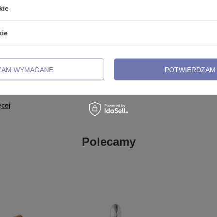
- KU-007
czarna - KU-007
kie
39,99 zł
kie
z już wygojony piercing i chcesz bardziej wyeksponować to bardzo c
.
Jest to nowość na Polskim rynku, charmsy i łańcuszki do piercingu. D
ZAM WYMAGANE
POTWIERDZAM 
 oraz łańcuszki możemy zakładać na kolczykach typu labret, sztanga, k
iele modeli zawieszek np. W kształcie węża, piórka, klasyczne cyrkonie
 i zawieszki – materiał wykonania
ęcej
Polecamy