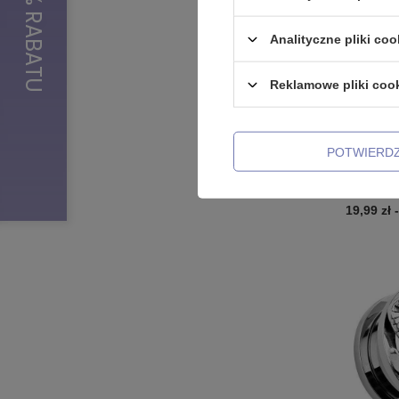
Analityczne pliki coo
Reklamowe pliki coo
POTWIERD
Tunel si
z cyrkoni
19,99 zł