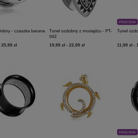
PRZECENA
dobny - czaszka barana
Tunel ozdobny z mosiądzu - PT-
Tunel ozdo
042
-
25,99 zł
19,99 zł
-
22,99 zł
11,99 zł
-
PRZECENA