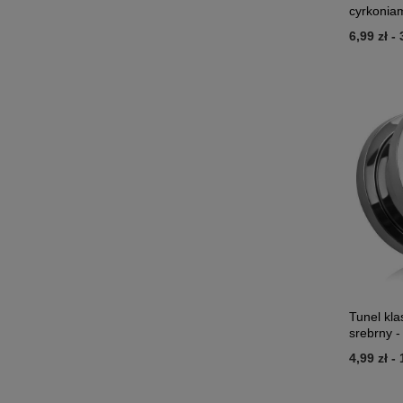
cyrkonia
6,99 zł
-
Tunel kl
srebrny 
4,99 zł
-