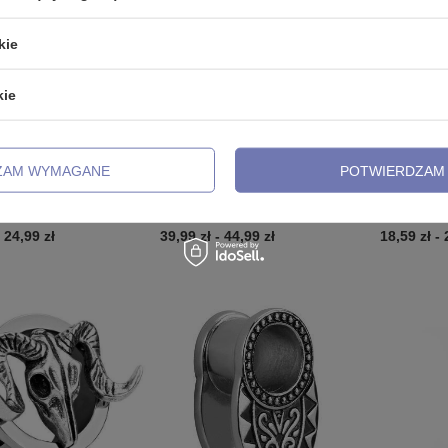
kie
kie
PRZECENA
ZAM WYMAGANE
POTWIERDZAM 
odłowy ozdobny ażurowy
Tunel srebrny - ćma - PT-058
Tunel ozdo
ami - PT-063
złotym kor
cyrkonią -
-
24,99 zł
39,99 zł
-
44,99 zł
18,59 zł
-