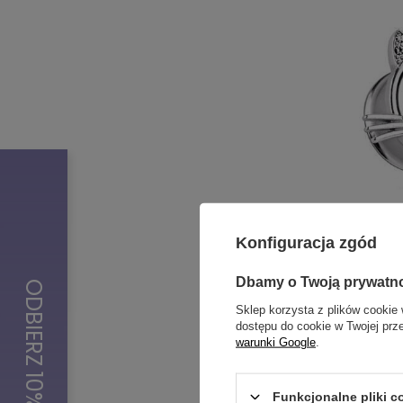
Tunel sio
Konfiguracja zgód
PT-005
19,99 zł
Dbamy o Twoją prywatn
Sklep korzysta z plików cookie 
dostępu do cookie w Twojej prz
warunki Google
.
Funkcjonalne pliki 