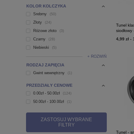
KOLOR KOLCZYKA
Srebrny
50
Złoty
24
Tunel kla
siodłowy 
Różowe złoto
3
4,99 zł
-
Czarny
28
Niebieski
5
+ ROZWIŃ
RODZAJ ZAPIĘCIA
Gwint wewnętrzny
1
PRZEDZIAŁY CENOWE
0.00zł - 50.00zł
124
50.00zł - 100.00zł
1
ZASTOSUJ WYBRANE
FILTRY
Tunel - s