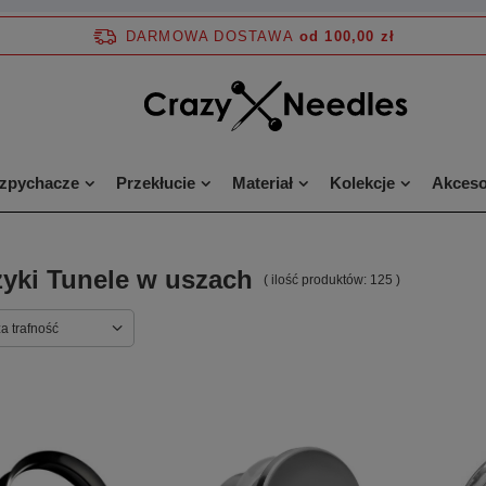
DARMOWA DOSTAWA
od 100,00 zł
ozpychacze
Przekłucie
Materiał
Kolekcje
Akceso
zyki Tunele w uszach
( ilość produktów:
125
)
a trafność