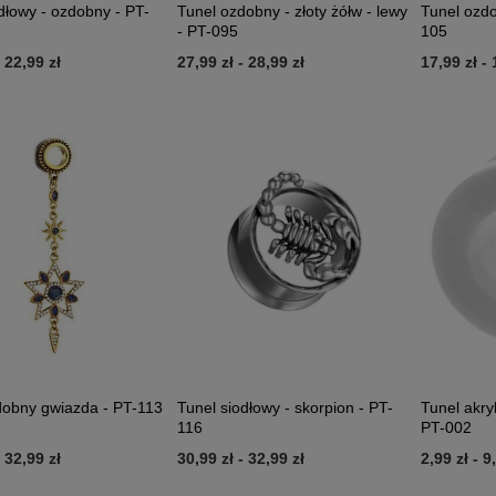
dłowy - ozdobny - PT-
Tunel ozdobny - złoty żółw - lewy
Tunel ozdo
- PT-095
105
-
22,99 zł
27,99 zł
-
28,99 zł
17,99 zł
-
dobny gwiazda - PT-113
Tunel siodłowy - skorpion - PT-
Tunel akry
116
PT-002
-
32,99 zł
30,99 zł
-
32,99 zł
2,99 zł
-
9