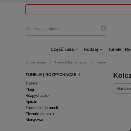
Część ciała
Rodzaj
Tunele | R
Strona główna
Tunele | Rozpychacze
Tunele
Kolc
TUNELE | ROZPYCHACZE
Tunele
Najlepsz
Plugi
Rozpychacze
Spirale
Zawieszki do tuneli
Ciężarki do uszu
Nietypowe