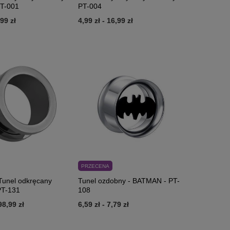
PT-001
PT-004
,99 zł
4,99 zł
-
16,99 zł
PRZECENA
Tunel odkręcany
Tunel ozdobny - BATMAN - PT-
PT-131
108
98,99 zł
6,59 zł
-
7,79 zł