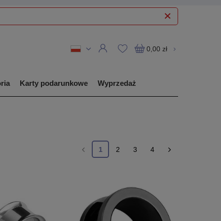
0,00 zł
ria
Karty podarunkowe
Wyprzedaż
1
2
3
4