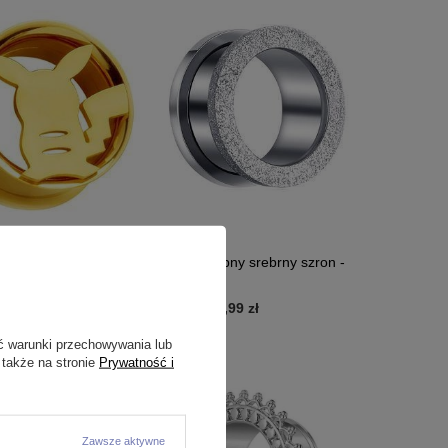
bny - Pikachu -
Tunel ozdobny srebrny szron -
 PT-043
PT-008
20,99 zł
9,99 zł
-
15,99 zł
ć warunki przechowywania lub
 także na stronie
Prywatność i
Zawsze aktywne