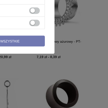
PRZECENA
WSZYSTKIE
bny długi z czarno-
Tunel siodłowy ażurowy - PT-
alikiem i czarną
064
 PT-062
20,99 zł
7,19 zł
-
8,39 zł