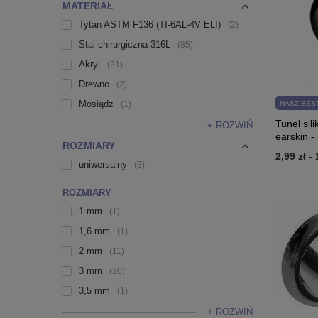
MATERIAŁ
Tytan ASTM F136 (TI-6AL-4V ELI)
2
Stal chirurgiczna 316L
85
Akryl
21
Drewno
2
Mosiądz
NASZ BES
1
Tunel sil
+ ROZWIŃ
earskin -
ROZMIARY
2,99 zł
-
uniwersalny
3
ROZMIARY
1 mm
1
1,6 mm
1
2 mm
11
3 mm
20
3,5 mm
1
+ ROZWIŃ