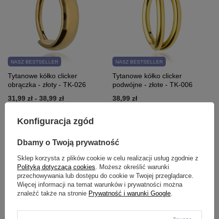
NASZ BESTSELLER
NASZ BESTSELLER
Tytanowe kółko clicker
Tytanowe kółko clicker
obrączka - złoty - TK-026
podwójne - złote - TK-006
31,99 zł
-
38,99 zł
38,99 zł
Konfiguracja zgód
Dbamy o Twoją prywatność
Sklep korzysta z plików cookie w celu realizacji usług zgodnie z
Polityką dotyczącą cookies
. Możesz określić warunki
przechowywania lub dostępu do cookie w Twojej przeglądarce.
Więcej informacji na temat warunków i prywatności można
znaleźć także na stronie
Prywatność i warunki Google
.
NASZ BESTSELLER
NASZ BESTSELLER
Kolczyk clicker z białymi
Kolczyk półksiężyc - srebrny -