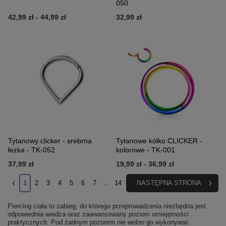
050
42,99 zł
-
44,99 zł
32,99 zł
Tytanowy clicker - srebrna
Tytanowe kółko CLICKER -
łezka - TK-052
kolorowe - TK-001
37,99 zł
19,99 zł
-
36,99 zł
1
2
3
4
5
6
7
...
14
NASTĘPNA STRONA
Piercing ciała to zabieg, do którego przeprowadzenia niezbędna jest
odpowiednia wiedza oraz zaawansowany poziom umiejętności
praktycznych. Pod żadnym pozorem nie wolno go wykonywać