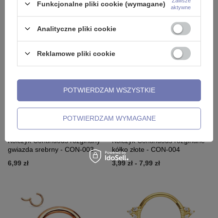
Zawsze
Funkcjonalne pliki cookie (wymagane)
cyrkoniami - srebrny - K-081
P-008
aktywne
37,99 zł
-
39,99 zł
6,99 zł
-
20,99 zł
Analityczne pliki cookie
Reklamowe pliki cookie
POTWIERDZAM WSZYSTKIE
POTWIERDZAM WYMAGANE
NASZ BESTSELLER
Kolczyk Continuous rozginany
Kolczyk Continuous rozginane
gwiazda srebrny - CON-003
kółko złote - CON-004
6,99 zł
3,99 zł
-
7,99 zł