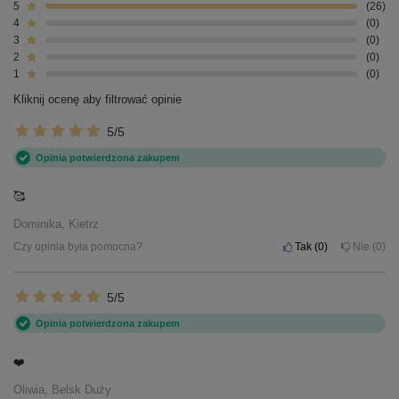
5
26
4
0
3
0
2
0
1
0
Kliknij ocenę aby filtrować opinie
5/5
Opinia potwierdzona zakupem
🥰
Dominika, Kietrz
Czy opinia była pomocna?
Tak
0
Nie
0
5/5
Opinia potwierdzona zakupem
❤️
Oliwia, Belsk Duży