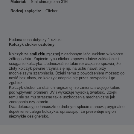
Materiał:
Stal chirurgiczna 316L
Rodzaj zapięcia:
Clicker
Podana cena dotyczy 1 sztuki.
Kolczyk clicker ozdobny
Kolczyk ze
stali chirurgicznej
z ozdobnym łańcuszkiem w kolorze
żółtego złota. Zapięcie typu clicker zapewnia łatwe zakładanie i
ściąganie kolczyka. Jednocześnie takie rozwiązanie sprawia, że
złoty kolczyk pewnie trzyma się np. na uchu nawet przy
mocniejszym szarpnięciu. Dzięki temu z powodzeniem możesz go
nosić bez obaw, że kolczyk odepnie się przez przypadek i go
zgubisz.
Kolczyk clicker ze stali chirurgicznej nie zmienia swojego koloru
pod wpływem promieni UV i wykazuje wysoką trwałość. Dzięki
temu nie są mu straszne takie uszkodzenia mechaniczne jak
zadrapania czy otarcia.
Dwa dekoracyjne łańcuszki o drobnym splocie stanowią oryginalne
dopełnienie całego kolczyka, sprawiając, że prezentuje się on
niezwykle designersko.