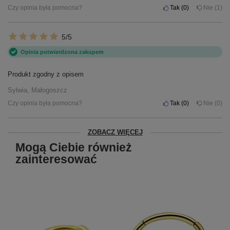
Czy opinia była pomocna?
Tak
0
Nie
1
5/5
Opinia potwierdzona zakupem
Produkt zgodny z opisem
Sylwia, Małogoszcz
Czy opinia była pomocna?
Tak
0
Nie
0
ZOBACZ WIĘCEJ
Mogą Ciebie również
zainteresować