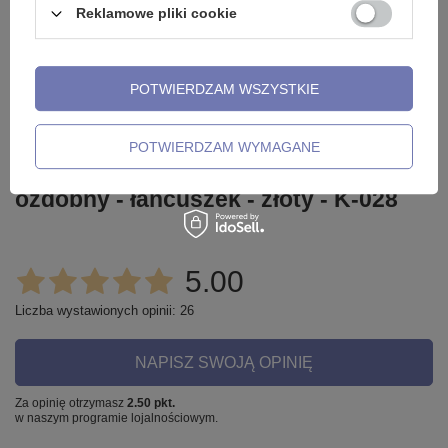
Reklamowe pliki cookie
Potrzebujesz pomocy? Masz pytania?
Zadaj pytanie a my odpowiemy
niezwłocznie, najciekawsze
ZADAJ PYTANIE
pytania i odpowiedzi publikując
POTWIERDZAM WSZYSTKIE
dla innych.
POTWIERDZAM WYMAGANE
Opinie o Kolczyk kółko clicker
ozdobny - łańcuszek - złoty - K-028
5.00
Liczba wystawionych opinii: 26
NAPISZ SWOJĄ OPINIĘ
Za opinię otrzymasz
2.50 pkt.
w naszym programie lojalnościowym.