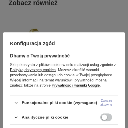
Zobacz również
Konfiguracja zgód
Dbamy o Twoją prywatność
Sklep korzysta z plików cookie w celu realizacji usług zgodnie z
Polityką dotyczącą cookies
. Możesz określić warunki
przechowywania lub dostępu do cookie w Twojej przeglądarce.
Więcej informacji na temat warunków i prywatności można
znaleźć także na stronie
Prywatność i warunki Google
.
Kolczyk HUGGIE ozdobny
Kolczyk HUGGIE łańcuszek
K
krzyżyk złoty - KH-005
złoty - KH-003
ł
0
13,99 zł
12,99 zł
Zawsze
Funkcjonalne pliki cookie (wymagane)
1
aktywne
Analityczne pliki cookie