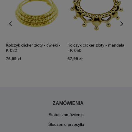
y
Kolczyk clicker złoty - ćwieki -
Kolczyk clicker złoty - mandala
T
K-032
- K-050
k
c
76,99 zł
67,99 zł
2
ZAMÓWIENIA
Status zamówienia
Śledzenie przesyłki