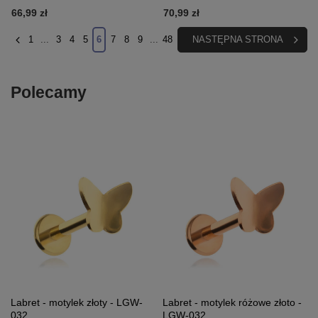
66,99 zł
70,99 zł
1
...
3
4
5
6
7
8
9
...
48
NASTĘPNA STRONA
Polecamy
Labret - motylek złoty - LGW-
Labret - motylek różowe złoto -
032
LGW-032