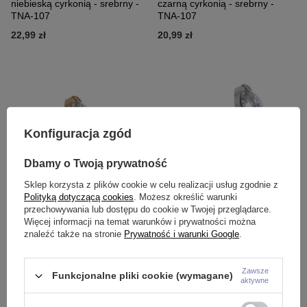
niebieską cyrkonią - srebrny -
czarną cyrkonią - srebrny -
TNA-107
TNA-107
22,99 zł
20,99 zł
Konfiguracja zgód
Dbamy o Twoją prywatność
Sklep korzysta z plików cookie w celu realizacji usług zgodnie z
Polityką dotyczącą cookies
. Możesz określić warunki
Tytanowa nakrętka łezka z białą
Tytanowy kolczyk labret
przechowywania lub dostępu do cookie w Twojej przeglądarce.
cyrkonią - złota - TNA-107
srebrna łezka z białą cyrkonią
Więcej informacji na temat warunków i prywatności można
22,99 zł
29,98 zł
znaleźć także na stronie
Prywatność i warunki Google
.
Zawsze
Funkcjonalne pliki cookie (wymagane)
aktywne