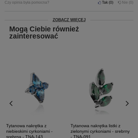
Czy opinia była pomocna?
Tak
0
Nie
0
ZOBACZ WIĘCEJ
Mogą Ciebie również
zainteresować
Tytanowa nakrętka z
Tytanowa nakrętka listki z
T
niebieskimi cyrkoniami -
zielonymi cyrkoniami - srebrny
c
srebrna - TNA-143
- TNA-091