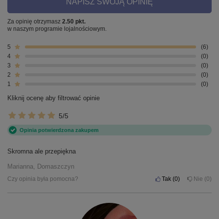
NAPISZ SWOJĄ OPINIĘ
Za opinię otrzymasz
2.50 pkt.
w naszym programie lojalnościowym.
5
6
4
0
3
0
2
0
1
0
Kliknij ocenę aby filtrować opinie
5/5
Opinia potwierdzona zakupem
Skromna ale przepiękna
Marianna, Domaszczyn
Czy opinia była pomocna?
Tak
0
Nie
0