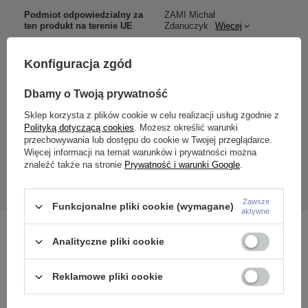
Podmiot odpowiedzialny za
ZAMI Michał
ten produkt na terenie UE
Zdanuczyk
Więcej
Konfiguracja zgód
Materiał:
Dbamy o Twoją prywatność
stal chirurgiczna 316L
Sklep korzysta z plików cookie w celu realizacji usług zgodnie z
Wymiary:
Polityką dotyczącą cookies
. Możesz określić warunki
Grubość: 1,6 mm
przechowywania lub dostępu do cookie w Twojej przeglądarce.
Długość pręcika: 38 mm
Więcej informacji na temat warunków i prywatności można
Średnica kulek: 5-5 mm
znaleźć także na stronie
Prywatność i warunki Google
.
Kolor: różowy
Podana cena dotyczy 1 sztuki.
Zawsze
Funkcjonalne pliki cookie (wymagane)
aktywne
Zobacz również
Analityczne pliki cookie
Reklamowe pliki cookie