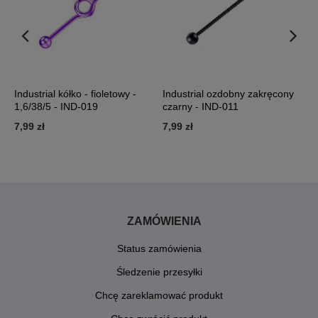
Industrial kółko - fioletowy -
Industrial ozdobny zakręcony
I
1,6/38/5 - IND-019
czarny - IND-011
I
7,99 zł
7,99 zł
7
ZAMÓWIENIA
Status zamówienia
Śledzenie przesyłki
Chcę zareklamować produkt