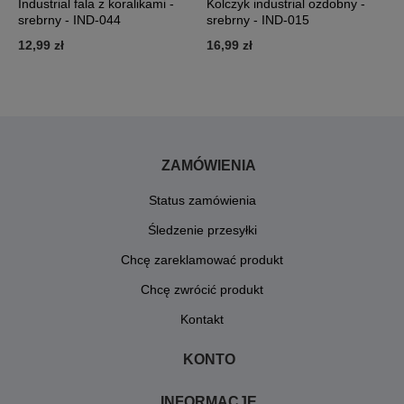
Industrial fala z koralikami -
Kolczyk industrial ozdobny -
I
srebrny - IND-044
srebrny - IND-015
I
12,99 zł
16,99 zł
7
ZAMÓWIENIA
Status zamówienia
Śledzenie przesyłki
Chcę zareklamować produkt
Chcę zwrócić produkt
Kontakt
KONTO
INFORMACJE