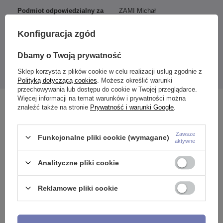
Podmiot odpowiedzialny za
ZAMI Michał
ten produkt na terenie UE
Zdanuczyk
Więcej
Konfiguracja zgód
Dbamy o Twoją prywatność
Sklep korzysta z plików cookie w celu realizacji usług zgodnie z
Podana cena dotyczy 1 sztuki.
Polityką dotyczącą cookies
. Możesz określić warunki
przechowywania lub dostępu do cookie w Twojej przeglądarce.
Więcej informacji na temat warunków i prywatności można
Zobacz również
znaleźć także na stronie
Prywatność i warunki Google
.
Zawsze
Funkcjonalne pliki cookie (wymagane)
aktywne
Analityczne pliki cookie
Reklamowe pliki cookie