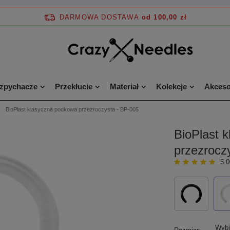
DARMOWA DOSTAWA
od 100,00 zł
ozpychacze
Przekłucie
Materiał
Kolekcje
Akceso
BioPlast klasyczna podkowa przezroczysta - BP-005
BioPlast 
przezrocz
5.0
Wybi