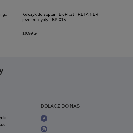
anga
Kolczyk do septum BioPlast - RETAINER -
BioPlast kla
przezroczysty - BP-015
Czarna - BP
10,99 zł
7,99 zł
y
DOŁĄCZ DO NAS
ynki
een