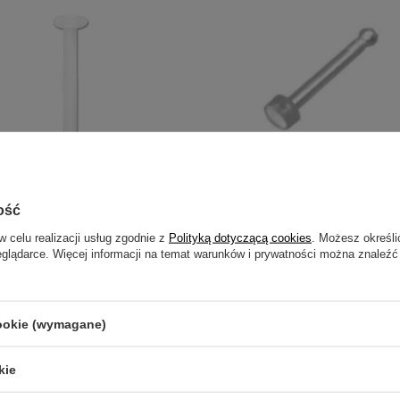
ość
 BioPlastu - RETAINER do języka -
RETAINER - zatyczka do nosa - R
ysty - BP-016
w celu realizacji usług zgodnie z
Polityką dotyczącą cookies
. Możesz określi
eglądarce. Więcej informacji na temat warunków i prywatności można znaleźć
2,99 zł
cookie (wymagane)
kie
zebujesz pomocy? Masz pytania?