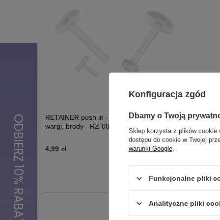
Konfiguracja zgód
Dbamy o Twoją prywatn
RETAINER push in - zatyczka do ucha,
Kolczyk z
wargi, brody - RZ-003
przezrocz
Sklep korzysta z plików cookie 
dostępu do cookie w Twojej prz
warunki Google
.
4,99 zł
5,99 zł
Funkcjonalne pliki 
Analityczne pliki coo
Potr