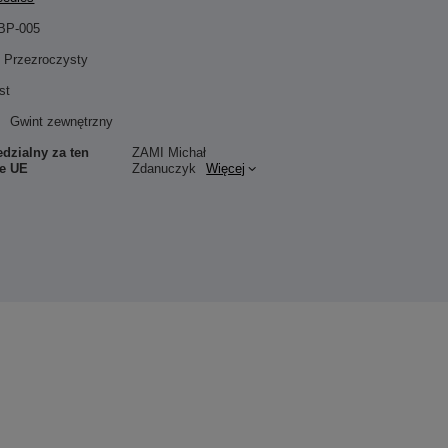
BP-005
Przezroczysty
st
Gwint zewnętrzny
dzialny za ten
ZAMI Michał
ie UE
Zdanuczyk
Więcej