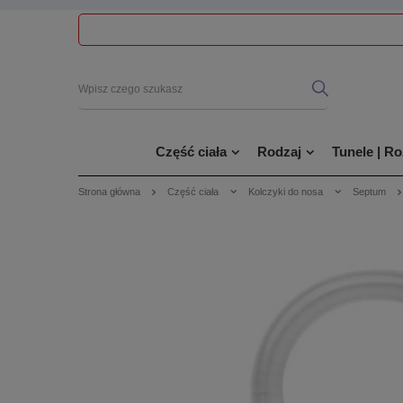
Część ciała
Rodzaj
Tunele | R
Strona główna
Część ciała
Kolczyki do nosa
Septum