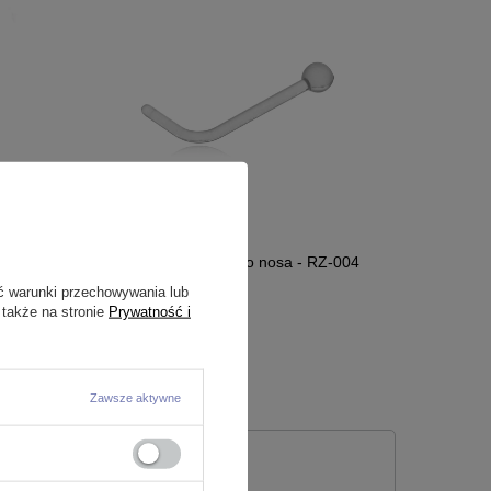
Z-005
RETAINER - zatyczka do nosa - RZ-004
ć warunki przechowywania lub
 także na stronie
Prywatność i
2,99 zł
Zawsze aktywne