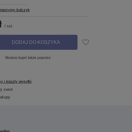
mierzymy kolczyk
ł
/
szt.
DODAJ DO KOSZYKA
Możesz kupić także poprzez:
y i koszty wysyłki
wy zwrot
zakupy
eedles