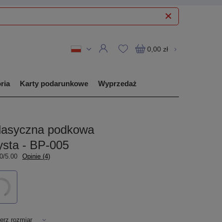
0,00 zł
ria
Karty podarunkowe
Wyprzedaż
klasyczna podkowa
ysta - BP-005
0/5.00
Opinie (4)
erz rozmiar