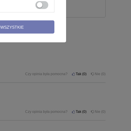
 PYTANIE
WSZYSTKIE
ta - BP-005
Czy opinia była pomocna?
Tak
0
Nie
0
Czy opinia była pomocna?
Tak
0
Nie
0