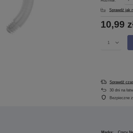
Rozmiar
Sprawdź jak 
10,99 z
1
Sprawdź czas
30
dni na łat
Bezpieczne 
Marka:
Crazy N