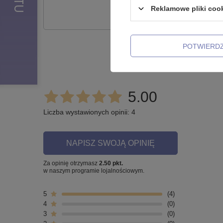
Zadaj pytanie a my od
Reklamowe pliki coo
POTWIERD
Opinie o B
5.00
Liczba wystawionych opinii: 4
NAPISZ SWOJĄ OPINIĘ
Za opinię otrzymasz
2.50 pkt.
w naszym programie lojalnościowym.
5
4
4
0
3
0