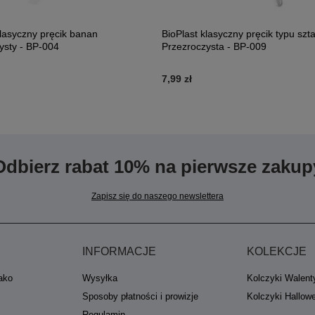
klasyczny pręcik banan
BioPlast klasyczny pręcik typu szt
ysty - BP-004
Przezroczysta - BP-009
7,99 zł
Odbierz rabat 10% na pierwsze zakup
Zapisz się do naszego newslettera
INFORMACJE
KOLEKCJE
jako
Wysyłka
Kolczyki Walent
Sposoby płatności i prowizje
Kolczyki Hallow
Regulamin