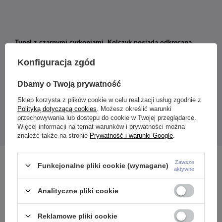
Tunel z czarnymi cyrkoniami. Kolczyk posiada odkręcaną
tylną ściankę.
Materiał:
Konfiguracja zgód
Stal chirurgiczna 316L
Kolor:
Dbamy o Twoją prywatność
Tunel:
srebrny
Cyrkonie:
czarny
Sklep korzysta z plików cookie w celu realizacji usług zgodnie z
Rozmiar:
Polityką dotyczącą cookies
. Możesz określić warunki
do wyboru (mm)
przechowywania lub dostępu do cookie w Twojej przeglądarce.
Więcej informacji na temat warunków i prywatności można
Podana cena dotyczy 1 sztuki.
znaleźć także na stronie
Prywatność i warunki Google
.
Zawsze
Zobacz również
Funkcjonalne pliki cookie (wymagane)
aktywne
Analityczne pliki cookie
Reklamowe pliki cookie