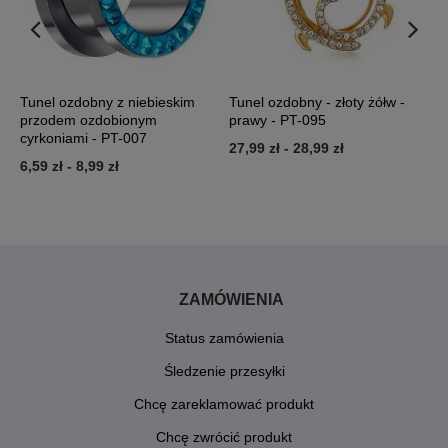
Tunel ozdobny z niebieskim
Tunel ozdobny - złoty żółw -
T
0
przodem ozdobionym
prawy - PT-095
o
cyrkoniami - PT-007
27,99 zł
-
28,99 zł
1
6,59 zł
-
8,99 zł
ZAMÓWIENIA
Status zamówienia
Śledzenie przesyłki
Chcę zareklamować produkt
Chcę zwrócić produkt