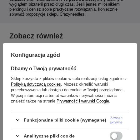
wyglądem biżuterii przez długi czas. Jeśli jesteś miłośnikiem
piercingu i cenisz sobie praktyczne rozwiązania, koniecznie
sprawdź propozycje sklepu Crazyneedles!
Zobacz również
Konfiguracja zgód
Dbamy o Twoją prywatność
Sklep korzysta z plików cookie w celu realizacji usług zgodnie z
Polityką dotyczącą cookies
. Możesz określić warunki
przechowywania lub dostępu do cookie w Twojej przeglądarce.
Więcej informacji na temat warunków i prywatności można
znaleźć także na stronie
Prywatność i warunki Google
.
Zawsze
Funkcjonalne pliki cookie (wymagane)
aktywne
Kolczyk kółko clicker - złoty - K-
Labret złoty z białą cyrkonią -
P
018
LGW-001
1
Analityczne pliki cookie