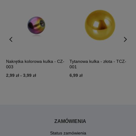
Nakrętka kolorowa kulka - CZ-
Tytanowa kulka - złota - TCZ-
E
003
001
f
2,99 zł
-
3,99 zł
6,99 zł
1
ZAMÓWIENIA
Status zamówienia