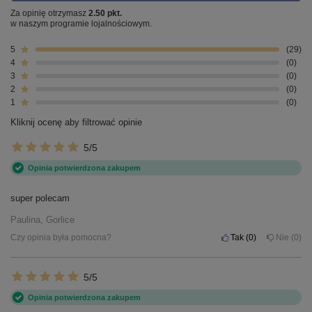
Za opinię otrzymasz
2.50 pkt.
w naszym programie lojalnościowym.
5
29
4
0
3
0
2
0
1
0
Kliknij ocenę aby filtrować opinie
5/5
Opinia potwierdzona zakupem
super polecam
Paulina, Gorlice
Czy opinia była pomocna?
Tak
0
Nie
0
5/5
Opinia potwierdzona zakupem