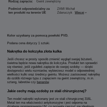
Rodzaj zapięcia:
Gwint zewnętrzny
Podmiot odpowiedzialny za
ZAMI Michał
ten produkt na terenie UE
Zdanuczyk
Więcej
Kolor uzyskany za pomocą powłoki PVD.
Podana cena dotyczy 1 sztuki.
Nakrętka do kolczyka złota kulka
Jeśli chcesz w prosty sposób zmienić wygląd swojej biżuterii,
świetna będzie nowa nakrętka do kolczyka. Produkt ten sprawdzi
się również, jeśli zgubiłeś zapięcie do swojej ozdoby — dzięki
dostępności wielu rozmiarów, wybierzesz model o odpowiedniej
wielkości kulki oraz średnicy gwintu. Możesz zastosować nakrętkę
do ozdób różnego typu z zapięciem na gwint zewnętrzny, m.in.
sztang, labretów czy
bananów
.
Jakie cechy mają ozdoby ze stali chirurgicznej?
Ten model nakrętki wykonany jest ze stali chirurgicznej 316L.
Metal ten ma właściwości antykorozyjne i jest odporna na
działanie promieniowania UV, co pozwala cieszyć się idealnym