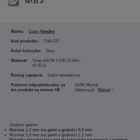
567,81 zł
Marka:
Crazy Needles
Kod produktu:
TNA-021
Kolor kolczyka:
Złoty
Materiał:
Tytan ASTM F136 (TI-6AL-
4V ELI)
Rodzaj zapięcia:
Gwint wewnętrzny
Podmiot odpowiedzialny za
ZAMI Michał
ten produkt na terenie UE
Zdanuczyk
Więcej
Grubość gwintu:
Rozmiar 1,2 mm ma gwint o grubości 0,9 mm
Rozmiar 1,6 mm ma gwint o grubości 1,2 mm
Nakrętka przeznaczona jest do kolczyków tytanowych z gwintem