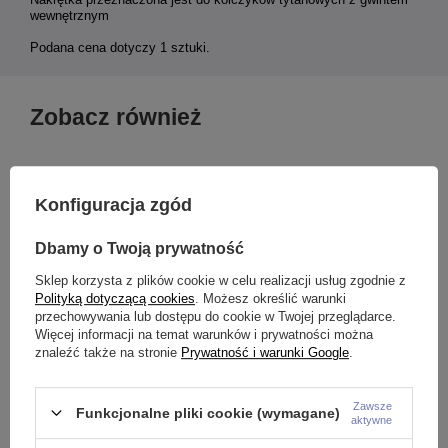
wewnętrznym
Podana cena dotyczy 1 sztuki.
Zobacz również
Konfiguracja zgód
Dbamy o Twoją prywatność
Sklep korzysta z plików cookie w celu realizacji usług zgodnie z
Polityką dotyczącą cookies
. Możesz określić warunki
przechowywania lub dostępu do cookie w Twojej przeglądarce.
Więcej informacji na temat warunków i prywatności można
znaleźć także na stronie
Prywatność i warunki Google
.
Zawsze
Tytanowy pręcik typu labret -
Tytanowy kolczyk podkowa -
T
Funkcjonalne pliki cookie (wymagane)
aktywne
gwint wewnętrzny - złoty -
srebrna - gwint wewnętrzny -
c
TCZ-003
TKP-002