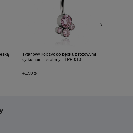
ieską
Tytanowy kolczyk do pępka z różowymi
Tytanowy ko
cyrkoniami - srebrny - TPP-013
cyrkonią - 
41,99 zł
49,99 zł
y