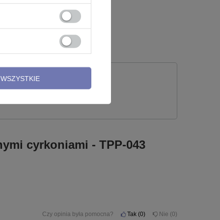
16,99 zł
WSZYSTKIE
 PYTANIE
nymi cyrkoniami - TPP-043
Czy opinia była pomocna?
Tak
0
Nie
0