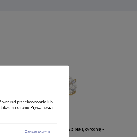
ć warunki przechowywania lub
 także na stronie
Prywatność i
8
Tytanowa nakrętka złota z białą cyrkonią -
Zawsze aktywne
TNA-066