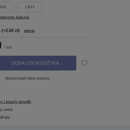
6/10
1,6/12
mierzymy kolczyk
a
(+2,50 zł)
więcej
ł
/
szt.
DODAJ DO KOSZYKA
Możesz kupić także poprzez:
y i koszty wysyłki
wy zwrot
zakupy