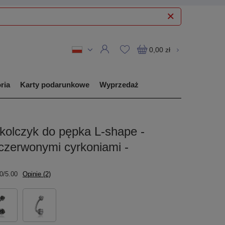
0,00 zł
ria
Karty podarunkowe
Wyprzedaż
kolczyk do pępka L-shape -
 czerwonymi cyrkoniami -
0/5.00
Opinie (2)