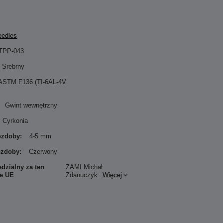
eedles
TPP-043
Srebrny
 ASTM F136 (TI-6AL-4V
Gwint wewnętrzny
Cyrkonia
 ozdoby:
4-5 mm
ozdoby:
Czerwony
dzialny za ten
ZAMI Michał
ie UE
Zdanuczyk
Więcej