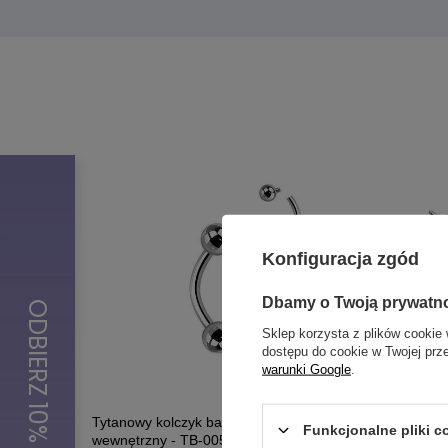
Konfiguracja zgód
Dbamy o Twoją prywatn
Sklep korzysta z plików cookie 
dostępu do cookie w Twojej prz
warunki Google
.
Tytanowy kolczyk banan - srebrny - gwint
Tytanowy 
Funkcjonalne pliki 
wewnętrzny - TB-005
TK-001