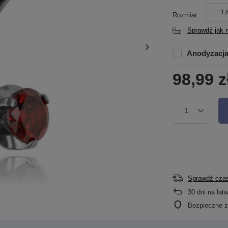
1,
Rozmiar
Sprawdź jak 
Anodyzacj
98,99 z
1
Sprawdź czas
30
dni na łat
Bezpieczne 