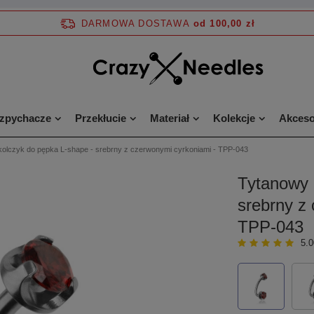
DARMOWA DOSTAWA
od 100,00 zł
ozpychacze
Przekłucie
Materiał
Kolekcje
Akceso
olczyk do pępka L-shape - srebrny z czerwonymi cyrkoniami - TPP-043
Tytanowy 
srebrny z
TPP-043
5.0