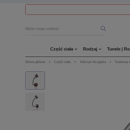
Część ciała
Rodzaj
Tunele | R
Strona główna
Część ciała
Kolczyki do pępka
Tytanowy k