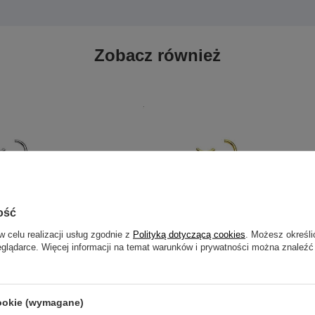
Zobacz również
ość
w celu realizacji usług zgodnie z
Polityką dotyczącą cookies
. Możesz określi
eglądarce. Więcej informacji na temat warunków i prywatności można znaleźć
kolczyk kółko CLICKER - srebrny -
Kolczyk kółko clicker - złoty - K-01
cookie (wymagane)