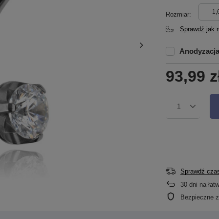
1,
Rozmiar
Sprawdź jak 
Anodyzacj
93,99 z
1
Sprawdź czas
30
dni na łat
Bezpieczne 