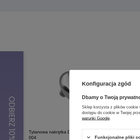
Konfiguracja zgód
Dbamy o Twoją prywatn
Sklep korzysta z plików cookie 
dostępu do cookie w Twojej prz
warunki Google
.
Tytanowa nakrętka Dermal Anchor - TNA-
Tytanowa 
Funkcjonalne pliki 
004
Anchor -