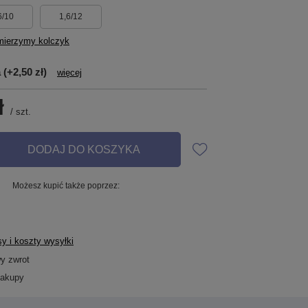
6/10
1,6/12
mierzymy kolczyk
a
(+2,50 zł)
więcej
ł
/
szt.
DODAJ DO KOSZYKA
Możesz kupić także poprzez:
y i koszty wysyłki
wy zwrot
zakupy