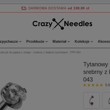
DARMOWA DOSTAWA
od 100,00 zł
ozpychacze
Przekłucie
Materiał
Kolekcje
Akceso
olczyk do pępka L-shape - srebrny z białymi cyrkoniami - TPP-043
Tytanowy 
srebrny z 
043
5.0