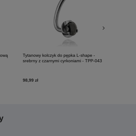
tową
Tytanowy kolczyk do pępka L-shape -
Tytanowy kol
srebrny z czarnymi cyrkoniami - TPP-043
srebrny - T
98,99 zł
41,99 zł
y