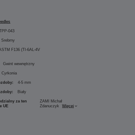
eedles
TPP-043
Srebrny
 ASTM F136 (TI-6AL-4V
Gwint wewnętrzny
Cyrkonia
 ozdoby:
4-5 mm
ozdoby:
Biały
dzialny za ten
ZAMI Michał
ie UE
Zdanuczyk
Więcej