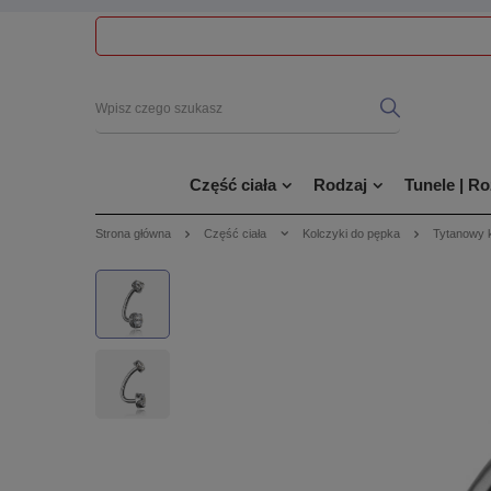
Część ciała
Rodzaj
Tunele | R
Strona główna
Część ciała
Kolczyki do pępka
Tytanowy k