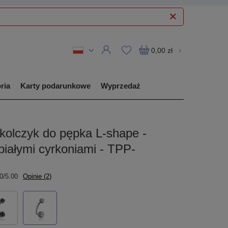
0,00 zł
ria
Karty podarunkowe
Wyprzedaż
kolczyk do pępka L-shape -
białymi cyrkoniami - TPP-
0/5.00
Opinie (2)