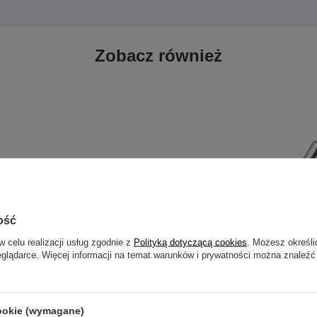
Zobacz również
ość
w celu realizacji usług zgodnie z
Polityką dotyczącą cookies
. Możesz określi
eglądarce. Więcej informacji na temat warunków i prywatności można znaleźć
baza kotwica do microdermali
Tytanowy pręcik banan z stopką 
cookie (wymagane)
 TNA-001