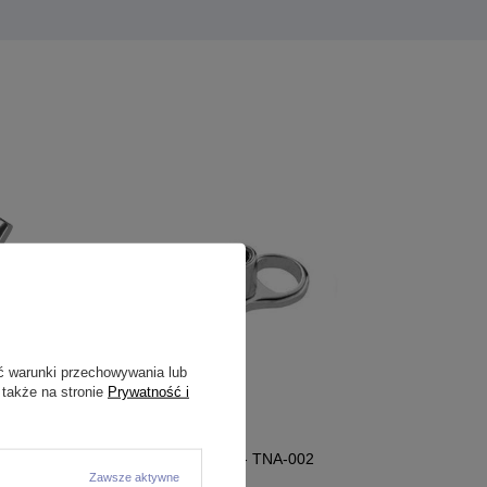
ć warunki przechowywania lub
 także na stronie
Prywatność i
- TCZ-017
Tytanowa baza Anchor - TNA-002
Zawsze aktywne