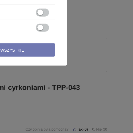
26,00 zł
WSZYSTKIE
 PYTANIE
mi cyrkoniami - TPP-043
Czy opinia była pomocna?
Tak
0
Nie
0