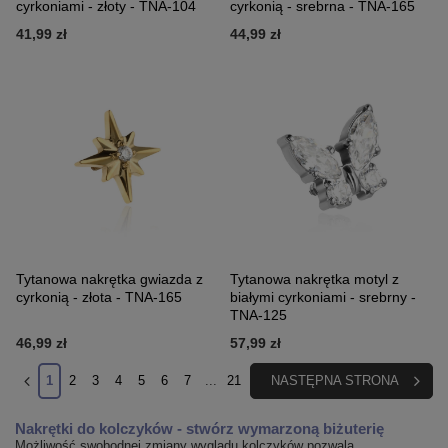
cyrkoniami - złoty - TNA-104
cyrkonią - srebrna - TNA-165
41,99 zł
44,99 zł
Tytanowa nakrętka gwiazda z
Tytanowa nakrętka motyl z
cyrkonią - złota - TNA-165
białymi cyrkoniami - srebrny -
TNA-125
46,99 zł
57,99 zł
1
2
3
4
5
6
7
...
21
NASTĘPNA STRONA
Nakrętki do kolczyków - stwórz wymarzoną biżuterię
Możliwość swobodnej zmiany wyglądu kolczyków pozwala