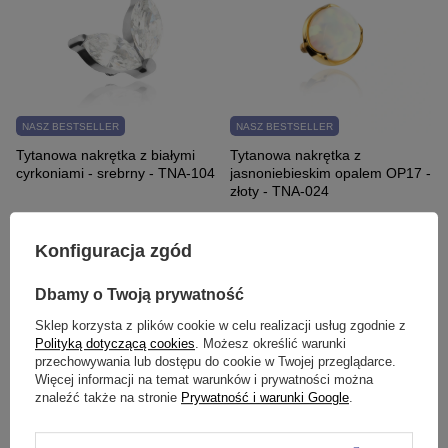
NASZ BESTSELLER
NASZ BESTSELLER
Tytanowa nakrętka z białymi
Tytanowa nakrętka z
cyrkoniami - srebrny - TNA-104
jasnoniebieskim opalem OP17 -
złoty - TNA-024
39,99 zł
24,99 zł
-
32,99 zł
Konfiguracja zgód
Dbamy o Twoją prywatność
Sklep korzysta z plików cookie w celu realizacji usług zgodnie z
Polityką dotyczącą cookies
. Możesz określić warunki
przechowywania lub dostępu do cookie w Twojej przeglądarce.
Więcej informacji na temat warunków i prywatności można
znaleźć także na stronie
Prywatność i warunki Google
.