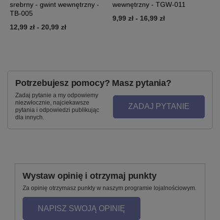
srebrny - gwint wewnętrzny -
wewnętrzny - TGW-011
P
TB-005
9,99 zł
-
16,99 zł
5
12,99 zł
-
20,99 zł
Potrzebujesz pomocy? Masz pytania?
Zadaj pytanie a my odpowiemy
niezwłocznie, najciekawsze
ZADAJ PYTANIE
pytania i odpowiedzi publikując
dla innych.
Wystaw opinię i otrzymaj punkty
Za opinię otrzymasz punkty w naszym programie lojalnościowym.
NAPISZ SWOJĄ OPINIĘ