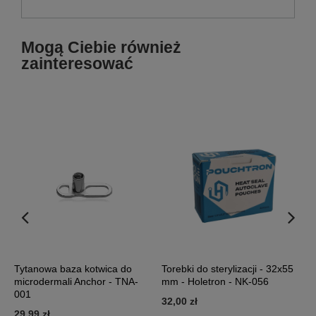
Mogą Ciebie również
zainteresować
Tytanowa baza kotwica do
Torebki do sterylizacji - 32x55
T
microdermali Anchor - TNA-
mm - Holetron - NK-056
-
001
32,00 zł
8
29,99 zł