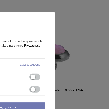
ć warunki przechowywania lub
 także na stronie
Prywatność i
Zawsze aktywne
5 - TNA-
Tytanowa nakrętka z opalem OP22 - TNA-
007
17,99 zł
-
21,99 zł
WSZYSTKIE