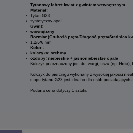
Tytanowy labret kwiat z gwintem wewnętrznym.
Materiał:
Tytan G23
syntetyczny opal
Gwint:
wewnętrzny
Rozmiar (Grubość pręta/Długość pręta/Średnica kw
1,2/6/6 mm
Kolor :
kolczyka: srebrny
ozdoby: niebieskie + jasnoniebieskie opale
Kolczyk przeznaczony jest do: wargi, uszu (np. Helix), 
Kolczyk do piercingu wykonany z wysokiej jakości nie
stopu tytanu G23 jest idealna dla osób posiadających al
Podana cena dotyczy 1 sztuki.