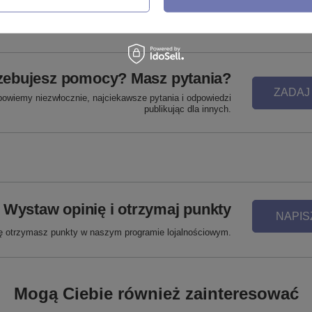
zebujesz pomocy? Masz pytania?
ZADAJ
powiemy niezwłocznie, najciekawsze pytania i odpowiedzi
publikując dla innych.
Wystaw opinię i otrzymaj punkty
NAPIS
ię otrzymasz punkty w naszym programie lojalnościowym.
Mogą Ciebie również zainteresować