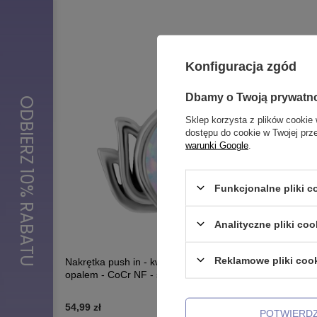
Konfiguracja zgód
Dbamy o Twoją prywatn
Sklep korzysta z plików cookie 
dostępu do cookie w Twojej prz
warunki Google
.
Funkcjonalne pliki 
Analityczne pliki coo
Reklamowe pliki coo
Nakrętka push in - kwiat lotosu z białym
Tytanowa 
opalem - CoCr NF - srebrna - PI-003
OP05 - sr
54,99 zł
64,99 zł
POTWIERD