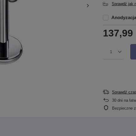
Sprawdź jak 
Anodyzacj
137,99 
1
Sprawdź czas
30
dni na łat
Bezpieczne 