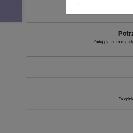
Potr
Zadaj pytanie a my od
Za opin