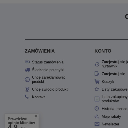
ZAMÓWIENIA
KONTO
Zarejestruj się 
Status zamówienia
hurtownik
Śledzenie przesyłki
Zarejestruj się
Chcę zareklamować
produkt
Koszyk
Chcę zwrócić produkt
Listy zakupowe
Lista zakupion
Kontakt
produktów
Historia transak
Moje rabaty
Prawdziwe
opinie klientów
Newsletter
4.9