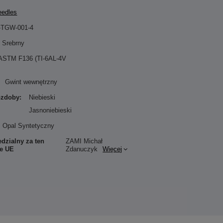
eedles
-TGW-001-4
Srebrny
 ASTM F136 (TI-6AL-4V
Gwint wewnętrzny
ozdoby:
Niebieski
Jasnoniebieski
Opal Syntetyczny
dzialny za ten
ZAMI Michał
ie UE
Zdanuczyk
Więcej