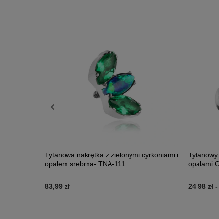
em OP18 -
Tytanowa nakrętka z zielonymi cyrkoniami i
Tytanowy 
opalem srebrna- TNA-111
opalami O
83,99 zł
24,98 zł