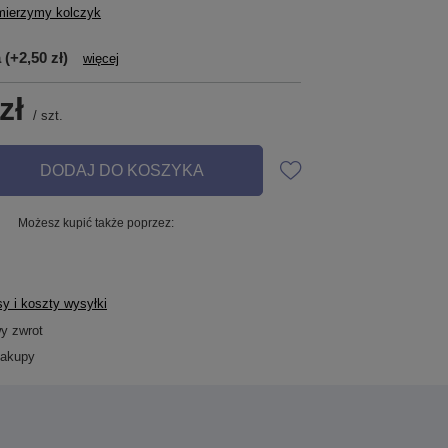
mierzymy kolczyk
a
(+2,50 zł)
więcej
zł
/
szt.
DODAJ DO KOSZYKA
Możesz kupić także poprzez:
y i koszty wysyłki
wy zwrot
zakupy