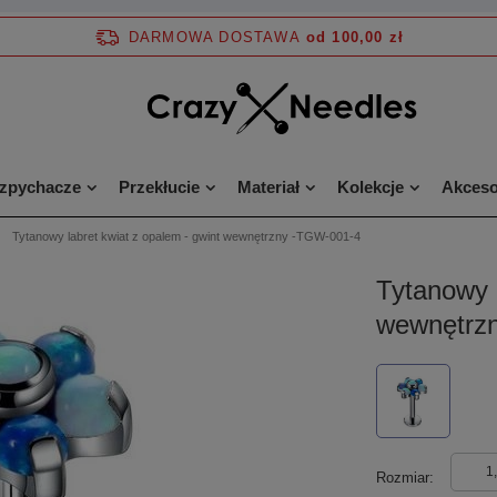
DARMOWA DOSTAWA
od 100,00 zł
ozpychacze
Przekłucie
Materiał
Kolekcje
Akceso
Tytanowy labret kwiat z opalem - gwint wewnętrzny -TGW-001-4
Tytanowy l
wewnętrz
1
Rozmiar