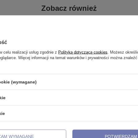
Zobacz również
ość
w celu realizacji usług zgodnie z
Polityką dotyczącą cookies
. Możesz określi
eglądarce. Więcej informacji na temat warunków i prywatności można znaleźć
cookie (wymagane)
kie
kie
nakrętka ośmiornica z opalem
Tytanowa nakrętka z opalem OP0
ebrny - TNA-188
007
17,99 zł
-
21,99 zł
ZAM WYMAGANE
POTWIERDZAM 