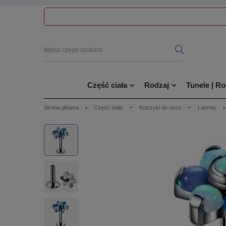
Część ciała
Rodzaj
Tunele | R
Strona główna
Część ciała
Kolczyki do uszu
Labrety