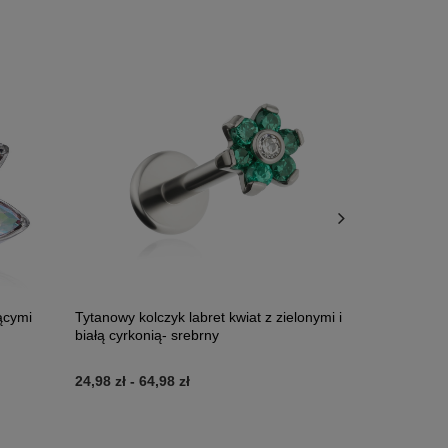
ącymi
Tytanowy kolczyk labret kwiat z zielonymi i
Tytanowy kwi
białą cyrkonią- srebrny
niebieski -
24,98 zł
-
64,98 zł
110,99 zł