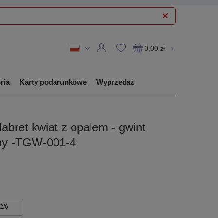
0,00 zł
ria
Karty podarunkowe
Wyprzedaż
abret kwiat z opalem - gwint
ny -TGW-001-4
,2/6