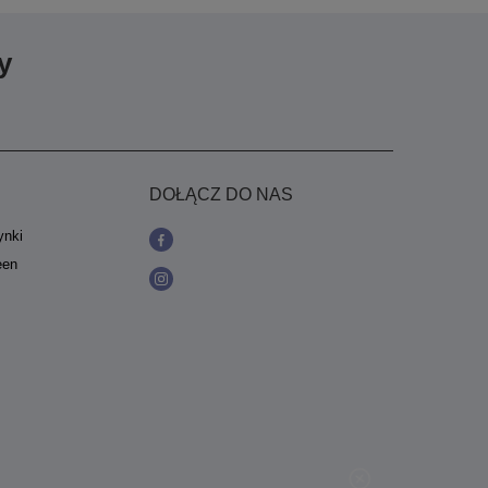
y
DOŁĄCZ DO NAS
ynki
een