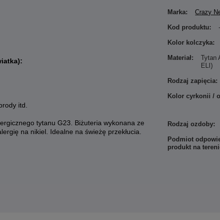
Marka:
Crazy N
Kod produktu:
Kolor kolczyka:
Materiał:
Tytan
iatka):
ELI)
Rodzaj zapięcia:
Kolor cyrkonii / 
brody itd.
alergicznego tytanu G23. Biżuteria wykonana ze
Rodzaj ozdoby:
ergię na nikiel. Idealne na świeżę przekłucia.
Podmiot odpowie
produkt na teren