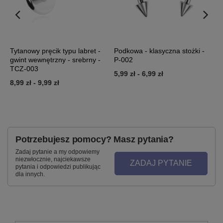
Tytanowy pręcik typu labret -
Podkowa - klasyczna stożki -
K
gwint wewnętrzny - srebrny -
P-002
K
TCZ-003
5,99 zł
-
6,99 zł
1
8,99 zł
-
9,99 zł
Potrzebujesz pomocy? Masz pytania?
Zadaj pytanie a my odpowiemy
niezwłocznie, najciekawsze
ZADAJ PYTANIE
pytania i odpowiedzi publikując
dla innych.