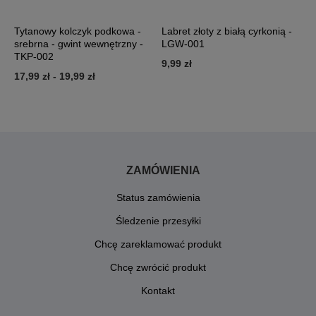
Tytanowy kolczyk podkowa -
Labret złoty z białą cyrkonią -
L
srebrna - gwint wewnętrzny -
LGW-001
c
TKP-002
9,99 zł
9
17,99 zł
-
19,99 zł
ZAMÓWIENIA
Status zamówienia
Śledzenie przesyłki
Chcę zareklamować produkt
Chcę zwrócić produkt
Kontakt