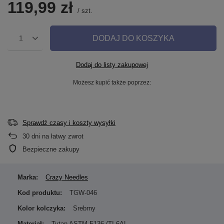
119,99 zł
/
szt.
DODAJ DO KOSZYKA
1
Dodaj do listy zakupowej
Możesz kupić także poprzez:
Sprawdź czasy i koszty wysyłki
30
dni na łatwy zwrot
Bezpieczne zakupy
Marka:
Crazy Needles
Kod produktu:
TGW-046
Kolor kolczyka:
Srebrny
Materiał:
Tytan ASTM F136 (TI-6AL-