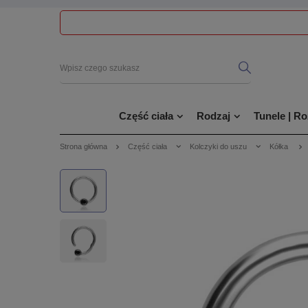
Część ciała
Rodzaj
Tunele | R
Strona główna
Część ciała
Kolczyki do uszu
Kółka