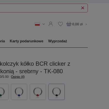
0,00 zł
ria
Karty podarunkowe
Wyprzedaż
kolczyk kółko BCR clicker z
konią - srebrny - TK-080
0/5.00
Opinie (4)