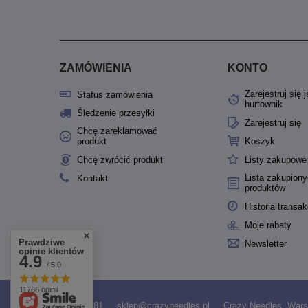
ZAMÓWIENIA
KONTO
Zarejestruj się 
Status zamówienia
hurtownik
Śledzenie przesyłki
Zarejestruj się
Chcę zareklamować
produkt
Koszyk
Chcę zwrócić produkt
Listy zakupowe
Lista zakupion
Kontakt
produktów
Historia transak
Moje rabaty
Prawdziwe
Newsletter
opinie klientów
4.9
/ 5.0
11766 opinii
531958481
sklep@crazyneedles.pl
Crazy Needles
,
Wars