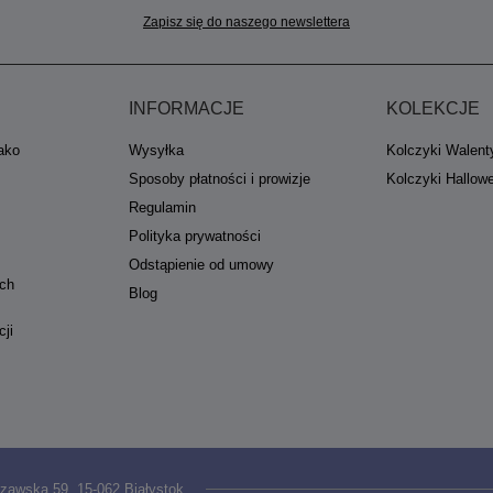
Zapisz się do naszego newslettera
INFORMACJE
KOLEKCJE
jako
Wysyłka
Kolczyki Walent
Sposoby płatności i prowizje
Kolczyki Hallow
Regulamin
Polityka prywatności
Odstąpienie od umowy
ych
Blog
cji
zawska 59
,
15-062
Białystok