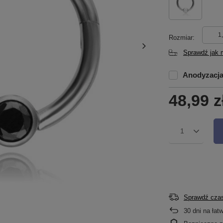
1
Rozmiar
Sprawdź jak 
Anodyzacj
48,99 z
1
Sprawdź czas
30
dni na łat