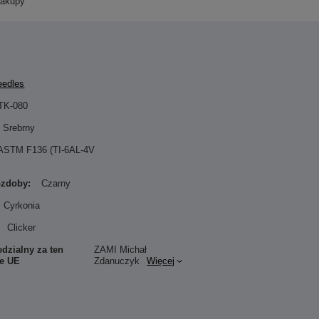
zakupy
eedles
TK-080
Srebrny
 ASTM F136 (TI-6AL-4V
ozdoby:
Czarny
Cyrkonia
Clicker
dzialny za ten
ZAMI Michał
ie UE
Zdanuczyk
Więcej