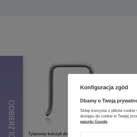
Konfiguracja zgód
Dbamy o Twoją prywatn
Sklep korzysta z plików cookie 
dostępu do cookie w Twojej prz
warunki Google
.
Tytanowy kolczyk do septum - srebrny - TN-
Kolczyk d