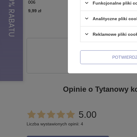
006
- NS-006
Funkcjonalne pliki 
9,99 zł
9,99 zł
Analityczne pliki coo
Reklamowe pliki coo
Potr
POTWIERD
Zadaj pytanie a my od
Opinie o Tytanowy ko
5.00
Liczba wystawionych opinii: 4