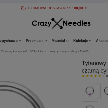
DARMOWA DOSTAWA
od 100,00 zł
ozpychacze
Przekłucie
Materiał
Kolekcje
Akceso
Tytanowy kolczyk kółko BCR clicker z czarną cyrkonią - srebrny - TK-080
Tytanowy 
czarną cyr
5.0