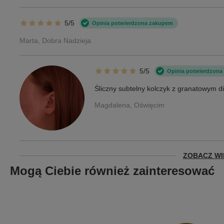
5/5
Opinia potwierdzona zakupem
Marta, Dobra Nadzieja
5/5
Opinia potwierdzona
Śliczny subtelny kolczyk z granatowym 
Magdalena, Oświęcim
ZOBACZ WI
Mogą Ciebie również zainteresować