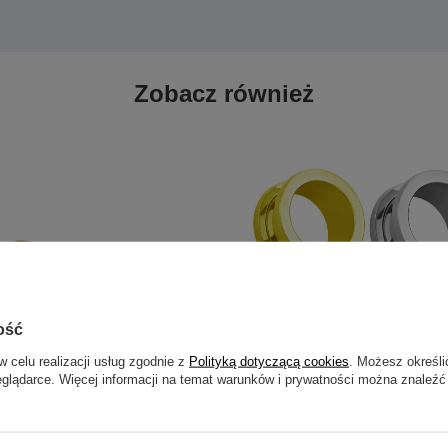
Zobacz również
ość
w celu realizacji usług zgodnie z
Polityką dotyczącą cookies
. Możesz określi
eglądarce. Więcej informacji na temat warunków i prywatności można znaleźć
o nosa z czerwoną cyrkonią - złoty
Zestaw tuneli klasycznych odkręc