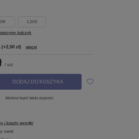
,2/8
1,2/10
mierzymy kolczyk
a
(+2,50 zł)
więcej
ł
/
szt.
DODAJ DO KOSZYKA
Możesz kupić także poprzez:
y i koszty wysyłki
wy zwrot