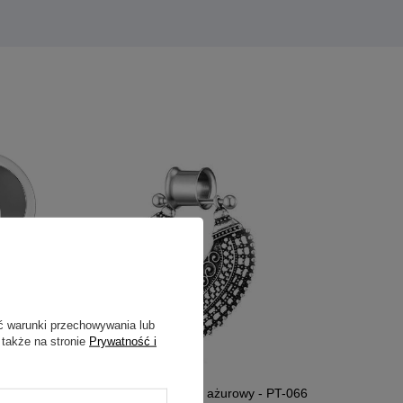
ć warunki przechowywania lub
 także na stronie
Prywatność i
anych -
Tunel siodłowy ozdobny ażurowy - PT-066