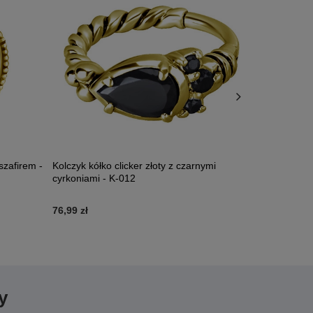
 szafirem -
Kolczyk kółko clicker złoty z czarnymi
Kolczyk kółk
cyrkoniami - K-012
Zirconia - K
76,99 zł
165,99 zł
-
2
y