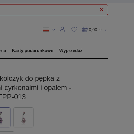
0,00 zł
ria
Karty podarunkowe
Wyprzedaż
kolczyk do pępka z
i cyrkonaimi i opalem -
 TPP-013