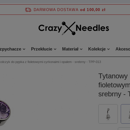
DARMOWA DOSTAWA
od 100,00 zł
ozpychacze
Przekłucie
Materiał
Kolekcje
Akceso
olczyk do pępka z fioletowymi cyrkonaimi i opalem - srebrny - TPP-013
Tytanowy 
fioletowym
srebrny -