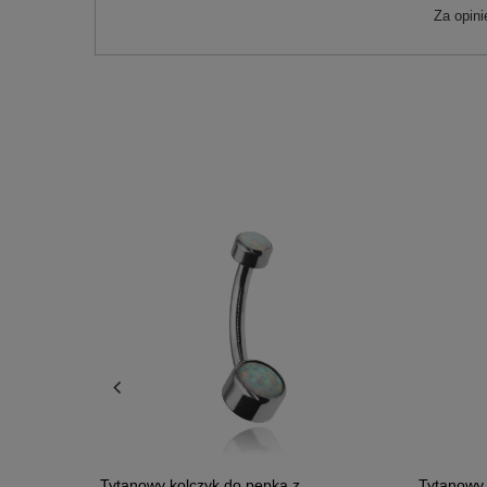
Za opin
i opal -
Tytanowy kolczyk do pępka z
Tytanowy 