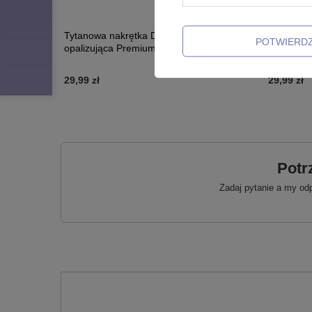
Tytanowa nakrętka Dermal różowa
Tytanowa 
POTWIERD
opalizująca Premium Zirconia - TNA-058
Premium Z
29,99 zł
29,99 zł
Potr
Zadaj pytanie a my od