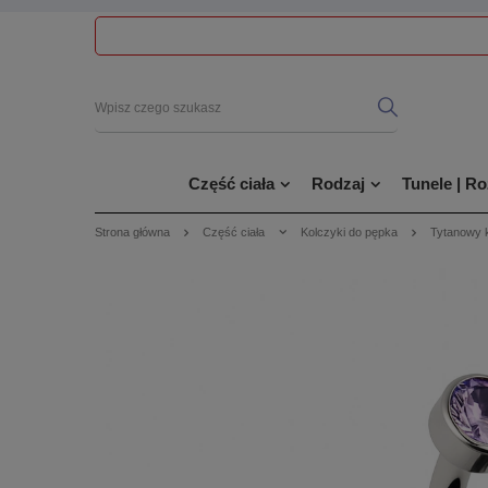
Część ciała
Rodzaj
Tunele | R
Strona główna
Część ciała
Kolczyki do pępka
Tytanowy k