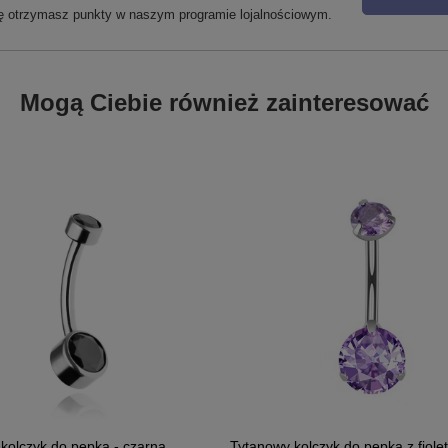
ię otrzymasz punkty w naszym programie lojalnościowym.
Mogą Ciebie również zainteresować
kolczyk do pępka - czarna
Tytanowy kolczyk do pępka z fiole