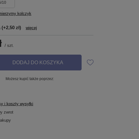
6/10
mierzymy kolczyk
a
(+2,50 zł)
więcej
ł
/
szt.
DODAJ DO KOSZYKA
Możesz kupić także poprzez:
y i koszty wysyłki
wy zwrot
zakupy