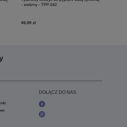
- srebrny - TPP-042
cyrkonią PR
TPP-027
66,99 zł
196,99 zł
y
DOŁĄCZ DO NAS
ynki
een