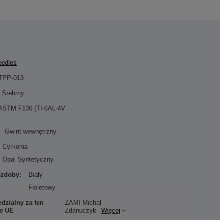
eedles
TPP-013
Srebrny
 ASTM F136 (TI-6AL-4V
Gwint wewnętrzny
Cyrkonia
Opal Syntetyczny
ozdoby:
Biały
Fioletowy
dzialny za ten
ZAMI Michał
ie UE
Zdanuczyk
Więcej