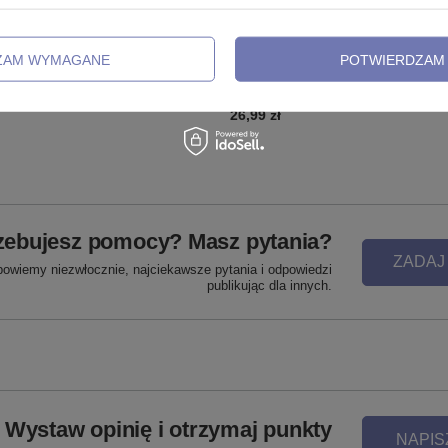
nakrętka Dermal jasny róż
Nakrętka ozdobna srebrna - NA-0
ZAM WYMAGANE
POTWIERDZAM 
irconia - TNA-058
26,99 zł
zebujesz pomocy? Masz pytania?
ZADAJ
powiemy niezwłocznie, najciekawsze pytania i odpowiedzi
publikując dla innych.
Wystaw opinię i otrzymaj punkty
NAPIS