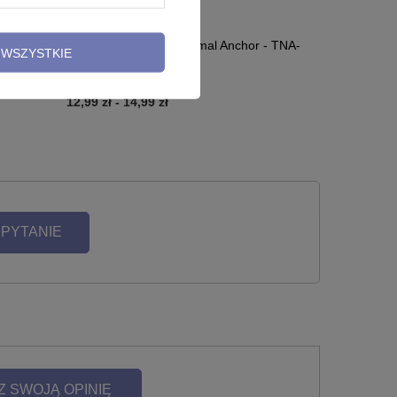
07
Tytanowa nakrętka Dermal Anchor - TNA-
WSZYSTKIE
004
12,99 zł
-
14,99 zł
 PYTANIE
Z SWOJĄ OPINIĘ