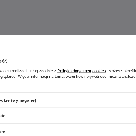
Zobacz również
ość
w celu realizacji usług zgodnie z
Polityką dotyczącą cookies
. Możesz określi
eglądarce. Więcej informacji na temat warunków i prywatności można znaleźć
cookie (wymagane)
kie
kie