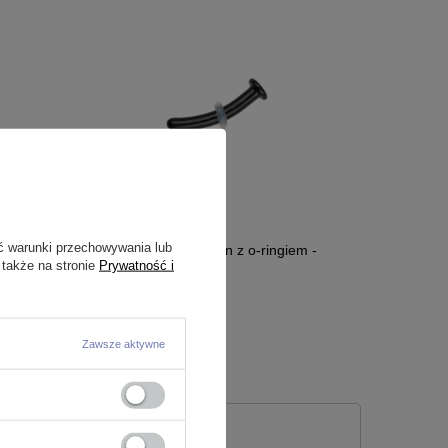
ć warunki przechowywania lub
 - TNA-025
Retainer szklany - banan z o-ringiem -
 także na stronie
Prywatność i
czarny - RZ-008
8,99 zł
Zawsze aktywne