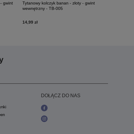
- gwint
Tytanowy kolczyk banan - złoty - gwint
Tytanowy ko
wewnętrzny - TB-005
006
14,99 zł
39,99 zł
y
DOŁĄCZ DO NAS
ynki
een