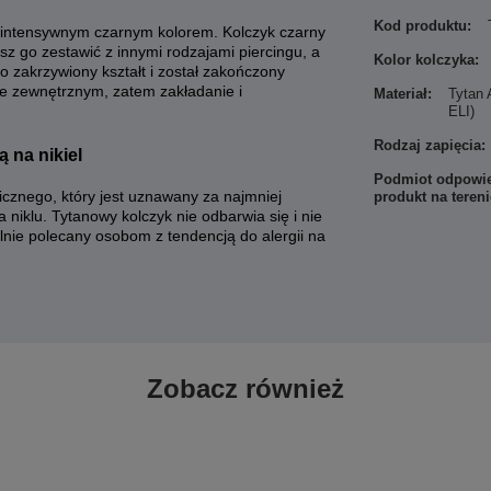
Kod produktu:
 intensywnym czarnym kolorem. Kolczyk czarny
esz go zestawić z innymi rodzajami piercingu, a
Kolor kolczyka:
 zakrzywiony kształt i został zakończony
 zewnętrznym, zatem zakładanie i
Materiał:
Tytan
ELI)
Rodzaj zapięcia:
 na nikiel
Podmiot odpowie
icznego, który jest uznawany za najmniej
produkt na teren
 niklu. Tytanowy kolczyk nie odbarwia się i nie
lnie polecany osobom z tendencją do alergii na
Zobacz również