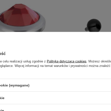
ość
w celu realizacji usług zgodnie z
Polityką dotyczącą cookies
. Możesz określi
Dermal z czerwoną cyrkonią - NA-
Tytanowa nakrętka - czarna kulka
eglądarce. Więcej informacji na temat warunków i prywatności można znaleźć
6,99 zł
-
7,99 zł
cookie (wymagane)
kie
zebujesz pomocy? Masz pytania?
kie