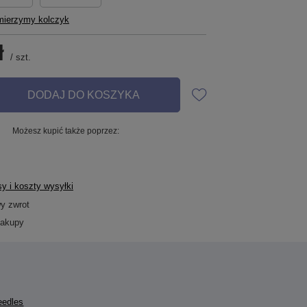
mierzymy kolczyk
ł
/
szt.
DODAJ DO KOSZYKA
Możesz kupić także poprzez:
y i koszty wysyłki
wy zwrot
zakupy
eedles