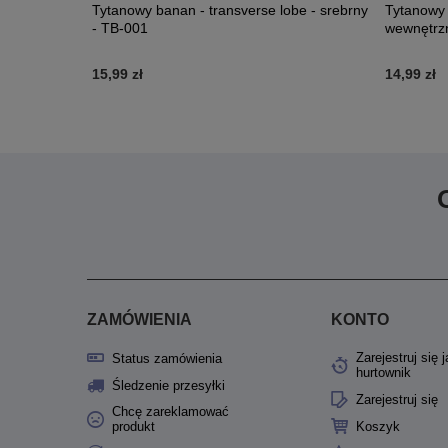
cyrkoniami -
Tytanowy banan - transverse lobe - srebrny
Tytanowy 
- TB-001
wewnętrz
15,99 zł
14,99 zł
ZAMÓWIENIA
KONTO
Zarejestruj się 
Status zamówienia
hurtownik
Śledzenie przesyłki
Zarejestruj się
Chcę zareklamować
produkt
Koszyk