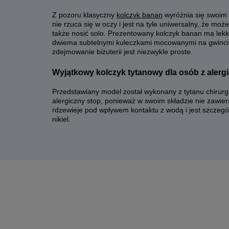
Z pozoru klasyczny
kolczyk banan
wyróżnia się swoim
nie rzuca się w oczy i jest na tyle uniwersalny, że moż
także nosić solo. Prezentowany kolczyk banan ma lekko
dwiema subtelnymi kuleczkami mocowanymi na gwincie
zdejmowanie biżuterii jest niezwykle proste.
Wyjątkowy kolczyk tytanowy dla osób z alergią
Przedstawiany model został wykonany z tytanu chirurg
alergiczny stop, ponieważ w swoim składzie nie zawiera
rdzewieje pod wpływem kontaktu z wodą i jest szczegó
nikiel.