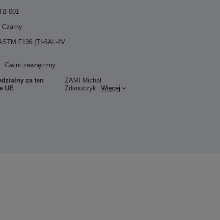
TB-001
Czarny
 ASTM F136 (TI-6AL-4V
Gwint zewnętrzny
dzialny za ten
ZAMI Michał
ie UE
Zdanuczyk
Więcej