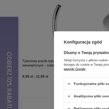
Konfiguracja zgód
Dbamy o Twoją prywatn
Sklep korzysta z plików cookie 
Tytanowy pręcik typu banan z gwintem
Nakrętka 
dostępu do cookie w Twojej prz
wewnętrznym - srebrny - TCZ-023
002
warunki Google
.
8,99 zł
-
11,99 zł
9,99 zł
Funkcjonalne pliki 
Analityczne pliki coo
Potr
Reklamowe pliki coo