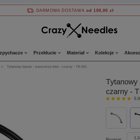
DARMOWA DOSTAWA
od 100,00 zł
ozpychacze
Przekłucie
Materiał
Kolekcje
Akceso
Tytanowy banan - transverse lobe - czarny - TB-001
Tytanowy 
czarny - 
5.0
1,2
Rozmiar