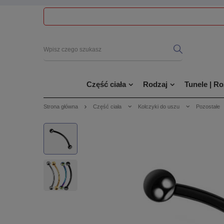
Część ciała
Rodzaj
Tunele | R
Strona główna
Część ciała
Kolczyki do uszu
Pozostałe