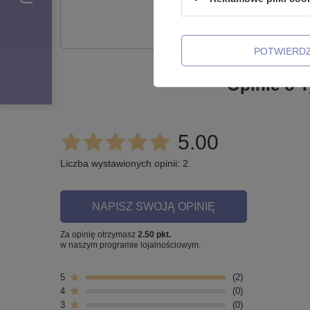
Zadaj pytanie a my od
POTWIERD
Opinie o T
5.00
Liczba wystawionych opinii: 2
NAPISZ SWOJĄ OPINIĘ
Za opinię otrzymasz
2.50 pkt.
w naszym programie lojalnościowym.
5
2
4
0
3
0