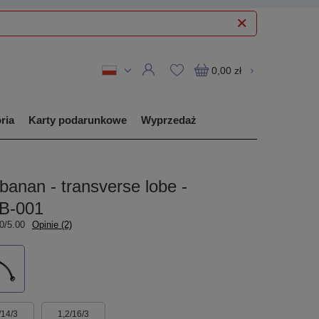
0,00 zł
ria
Karty podarunkowe
Wyprzedaż
banan - transverse lobe -
TB-001
0/5.00
Opinie (2)
/14/3
1,2/16/3