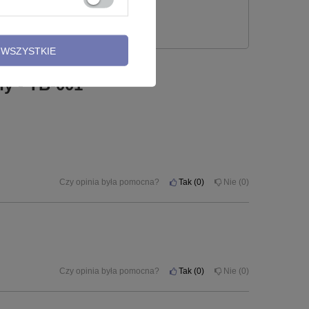
 PYTANIE
WSZYSTKIE
ny - TB-001
Czy opinia była pomocna?
Tak
0
Nie
0
Czy opinia była pomocna?
Tak
0
Nie
0