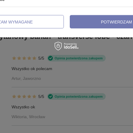
ZADAJ
powiemy niezwłocznie, najciekawsze pytania i odpowiedzi
publikując dla innych.
ZAM WYMAGANE
POTWIERDZAM 
ytanowy banan - transverse lobe - czar
5/5
Opinia potwierdzona zakupem
Wszystko ok polecam
Artur, Jaworzno
5/5
Opinia potwierdzona zakupem
Wszystko ok
Wiktoria, Wrocław