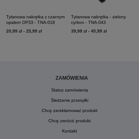
Tytanowa nakrętka z czarnym
Tytanowa nakrętka - zielony
T
opalem OP33 - TNA-018
cyrkon - TNA-043
f
T
20,99 zł
-
25,99 zł
39,99 zł
-
45,99 zł
2
ZAMÓWIENIA
Status zamówienia
Śledzenie przesyłki
Chcę zareklamować produkt
Chcę zwrócić produkt
Kontakt