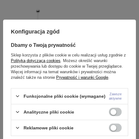
Konfiguracja zgód
Dbamy o Twoją prywatność
Sklep korzysta z plików cookie w celu realizacji usług zgodnie z
Polityką dotyczącą cookies
. Możesz określić warunki
przechowywania lub dostępu do cookie w Twojej przeglądarce.
łą
Kolczyk do pępka dla kobiet w
Tytanowa nakrętka z białą
T
Więcej informacji na temat warunków i prywatności można
ciąży fioletowe serduszko - KP-
cyrkonia- TNA-066
g
znaleźć także na stronie
Prywatność i warunki Google
.
046
T
8,99 zł
-
15,99 zł
23,99 zł
9
Zawsze
Funkcjonalne pliki cookie (wymagane)
aktywne
Analityczne pliki cookie
Potrzebujesz pomocy? Masz pytania?
Reklamowe pliki cookie
Zadaj pytanie a my odpowiemy
niezwłocznie, najciekawsze
ZADAJ PYTANIE