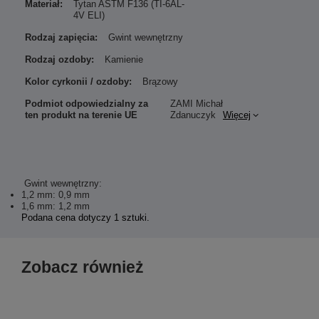
Materiał:
Tytan ASTM F136 (TI-6AL-
4V ELI)
Rodzaj zapięcia:
Gwint wewnętrzny
Rodzaj ozdoby:
Kamienie
Kolor cyrkonii / ozdoby:
Brązowy
Podmiot odpowiedzialny za
ZAMI Michał
ten produkt na terenie UE
Zdanuczyk
Więcej
Gwint wewnętrzny:
1,2 mm: 0,9 mm
1,6 mm: 1,2 mm
Podana cena dotyczy 1 sztuki.
Zobacz również