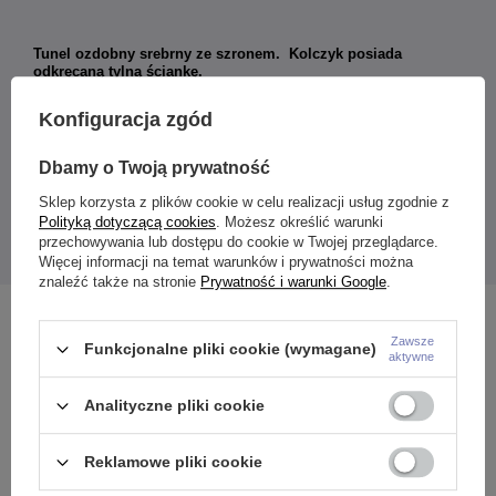
Tunel ozdobny srebrny ze szronem. Kolczyk posiada
odkręcaną tylną ściankę.
Materiał:
Konfiguracja zgód
Stal chirurgiczna 316L
Kolor:
srebrny
Dbamy o Twoją prywatność
Podana cena dotyczy 1 sztuki.
Sklep korzysta z plików cookie w celu realizacji usług zgodnie z
Rozmiar:
Polityką dotyczącą cookies
. Możesz określić warunki
4 mm / 5 mm / 6 mm / 8 mm / 10 mm / 12 mm / 14 mm / 16 mm /
przechowywania lub dostępu do cookie w Twojej przeglądarce.
18 mm / 20 mm
Więcej informacji na temat warunków i prywatności można
znaleźć także na stronie
Prywatność i warunki Google
.
Zobacz również
Zawsze
Funkcjonalne pliki cookie (wymagane)
aktywne
Analityczne pliki cookie
Reklamowe pliki cookie