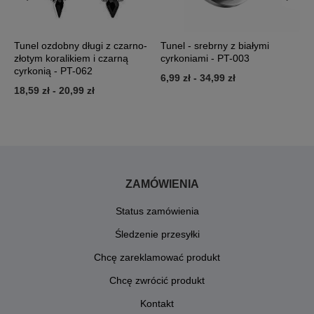
Tunel ozdobny długi z czarno-
Tunel - srebrny z białymi
T
0
złotym koralikiem i czarną
cyrkoniami - PT-003
3
cyrkonią - PT-062
6,99 zł
-
34,99 zł
18,59 zł
-
20,99 zł
ZAMÓWIENIA
Status zamówienia
Śledzenie przesyłki
Chcę zareklamować produkt
Chcę zwrócić produkt
Kontakt