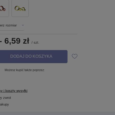
erz rozmiar
-
6,59 zł
/
szt.
DODAJ DO KOSZYKA
Możesz kupić także poprzez:
y i koszty wysyłki
wy zwrot
zakupy