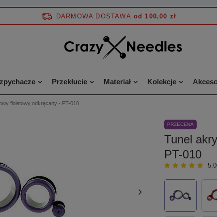
DARMOWA DOSTAWA
od 100,00 zł
ozpychacze
Przekłucie
Materiał
Kolekcje
Akceso
lowy fioletowy odkręcany - PT-010
PRZECENA
Tunel akry
PT-010
5.0