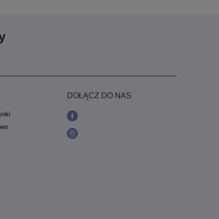
y
DOŁĄCZ DO NAS
ynki
een