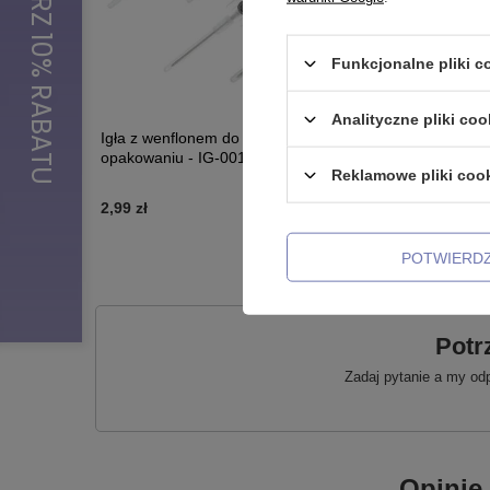
Funkcjonalne pliki 
Analityczne pliki coo
Igła z wenflonem do piercingu w sterylnym
Labret - 
opakowaniu - IG-001
Reklamowe pliki coo
2,99 zł
2,99 zł
-
3
POTWIERD
Potr
Zadaj pytanie a my od
Opinie 