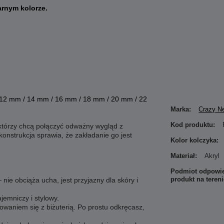
arnym kolorze.
 12 mm / 14 mm / 16 mm / 18 mm / 20 mm / 22
Marka:
Crazy N
Kod produktu:
 którzy chcą połączyć odważny wygląd z
konstrukcja sprawia, że zakładanie go jest
Kolor kolczyka:
Materiał:
Akryl
Podmiot odpowie
produkt na teren
nie obciąża ucha, jest przyjazny dla skóry i
ajemniczy i stylowy.
owaniem się z biżuterią. Po prostu odkręcasz,