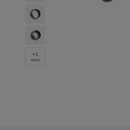
+
1
więcej