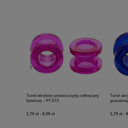
Tunel akrylowy przezroczysty odkręcany
Tunel akr
fioletowy - PT-073
granatowy
1,79 zł
-
9,59 zł
1,79 zł
-
9