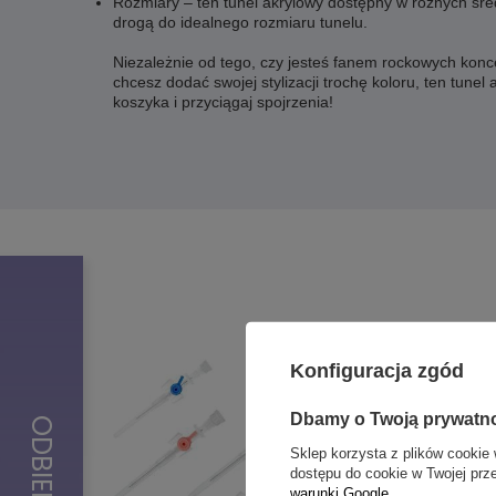
Rozmiary – ten tunel akrylowy dostępny w różnych śre
drogą do idealnego rozmiaru tunelu.
Niezależnie od tego, czy jesteś fanem rockowych konc
chcesz dodać swojej stylizacji trochę koloru, ten tunel
koszyka i przyciągaj spojrzenia!
Konfiguracja zgód
Dbamy o Twoją prywatn
Sklep korzysta z plików cookie 
dostępu do cookie w Twojej prz
warunki Google
.