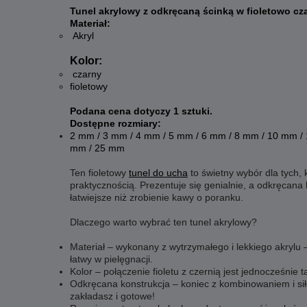
Tunel akrylowy z odkręcaną ścinką w fioletowo cz
Materiał:
Akryl
Kolor:
czarny
fioletowy
Podana cena dotyczy 1 sztuki.
Dostępne rozmiary:
2 mm / 3 mm / 4 mm / 5 mm / 6 mm / 8 mm / 10 mm /
mm / 25 mm
Ten fioletowy
tunel do ucha
to świetny wybór dla tych,
praktycznością. Prezentuje się genialnie, a odkręcana 
łatwiejsze niż zrobienie kawy o poranku.
Dlaczego warto wybrać ten tunel akrylowy?
Materiał – wykonany z wytrzymałego i lekkiego akrylu – 
łatwy w pielęgnacji.
Kolor – połączenie fioletu z czernią jest jednocześnie t
Odkręcana konstrukcja – koniec z kombinowaniem i sił
zakładasz i gotowe!