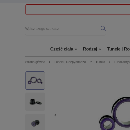
Część ciała
Rodzaj
Tunele | R
Strona główna
Tunele | Rozpychacze
Tunele
Tunel akry