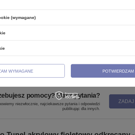
cookie (wymagane)
kie
klasyczny - L-001
Tytanowa nakrętka złota z białą cy
TNA-066
kie
,99 zł
16,99 zł
ZAM WYMAGANE
POTWIERDZAM 
zebujesz pomocy? Masz pytania?
ZADAJ
powiemy niezwłocznie, najciekawsze pytania i odpowiedzi
publikując dla innych.
o Tunel akrylowy fioletowy odkręcany 