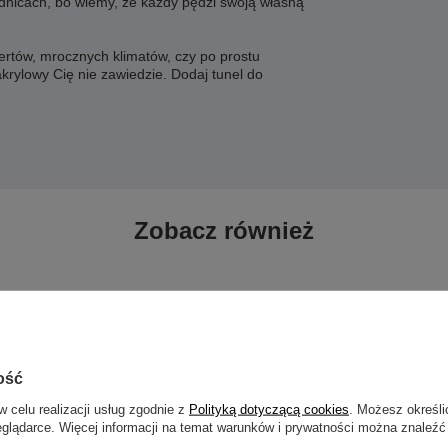
dnicach, bo wiemy, że każdy pędzi swoją własną
ertów, mrocznych klimatów, czy po prostu
 akrylowy Cię nie zawiedzie. Dodaj tunel do
Zobacz również
ość
w celu realizacji usług zgodnie z
Polityką dotyczącą cookies
. Możesz określi
eglądarce. Więcej informacji na temat warunków i prywatności można znaleźć