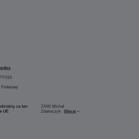
eedles
PT-010
Fioletowy
dzialny za ten
ZAMI Michał
ie UE
Zdanuczyk
Więcej