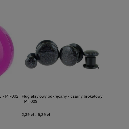
y - PT-002
Plug akrylowy odkręcany - czarny brokatowy
Tunel ozdob
- PT-009
2,39 zł
-
5,39 zł
5,99 zł
-
7,7