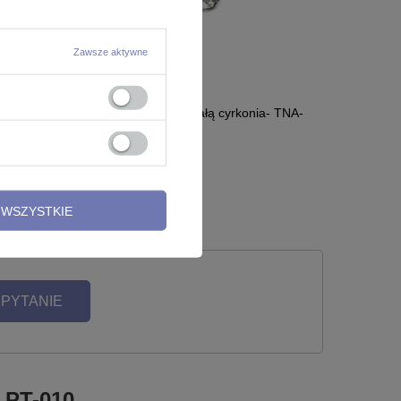
Zawsze aktywne
rkonią -
Tytanowa nakrętka z białą cyrkonia- TNA-
066
8,99 zł
-
15,99 zł
WSZYSTKIE
 PYTANIE
- PT-010