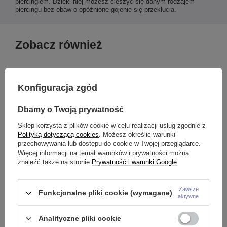
piercingiem. Dzięki niej możesz cieszyć się danym rodzajem
piercingu bez obaw o opóźnione gojenie się przekłucia.
Zobacz również
Konfiguracja zgód
Dbamy o Twoją prywatność
Sklep korzysta z plików cookie w celu realizacji usług zgodnie z
Polityką dotyczącą cookies
. Możesz określić warunki
przechowywania lub dostępu do cookie w Twojej przeglądarce.
Więcej informacji na temat warunków i prywatności można
znaleźć także na stronie
Prywatność i warunki Google
.
Zawsze
ą
Labret srebrny z białą cyrkonią
Tytanowy kolczyk labret złoty z
L
Funkcjonalne pliki cookie (wymagane)
aktywne
- LGW-001
białą cyrkonią
2
7,99 zł
26,98 zł
Analityczne pliki cookie