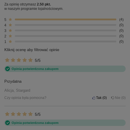
Za opinię otrzymasz
2.50 pkt.
w naszym programie lojalnościowym.
5
4
4
0
3
0
2
0
1
0
Kliknij ocenę aby filtrować opinie
5/5
Opinia potwierdzona zakupem
Przydatna
Alicja, Stargard
Czy opinia była pomocna?
Tak
0
Nie
0
5/5
Opinia potwierdzona zakupem