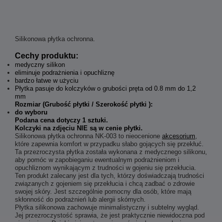
Silikonowa płytka ochronna.
Cechy produktu:
medyczny silikon
eliminuje podrażnienia i opuchliznę
bardzo łatwe w użyciu
Płytka pasuje do kolczyków o grubości pręta od 0.8 mm do 1,2
mm
Rozmiar (Grubość płytki / Szerokość płytki ):
do wyboru
Podana cena dotyczy 1 sztuki.
Kolczyki na zdjęciu NIE są w cenie płytki.
Silikonowa płytka ochronna NK-003 to nieocenione
akcesorium
,
które zapewnia komfort w przypadku słabo gojących się przekłuć.
Ta przezroczysta płytka została wykonana z medycznego silikonu,
aby pomóc w zapobieganiu ewentualnym podrażnieniom i
opuchliznom wynikającym z trudności w gojeniu się przekłucia.
Ten produkt zalecany jest dla tych, którzy doświadczają trudności
związanych z gojeniem się przekłucia i chcą zadbać o zdrowie
swojej skóry. Jest szczególnie pomocny dla osób, które mają
skłonność do podrażnień lub alergii skórnych.
Płytka silikonowa zachowuje minimalistyczny i subtelny wygląd.
Jej przezroczystość sprawia, że jest praktycznie niewidoczna pod