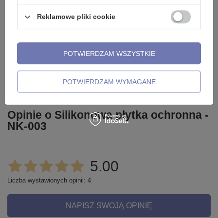
Reklamowe pliki cookie
Potrzebujesz pomocy? Masz pytania?
POTWIERDZAM WSZYSTKIE
Zadaj pytanie a my odpowiemy
niezwłocznie, najciekawsze
ZADAJ PYTANIE
pytania i odpowiedzi publikując
dla innych.
POTWIERDZAM WYMAGANE
Opinie o Silikonowa płytka ochronna -
NK-003
5.00
Liczba wystawionych opinii: 4
NAPISZ SWOJĄ OPINIĘ