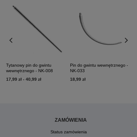
Tytanowy pin do gwintu
Pin do gwintu wewnętrznego -
N
wewnętrznego - NK-008
NK-033
0
17,99 zł
-
40,99 zł
18,99 zł
2
ZAMÓWIENIA
Status zamówienia