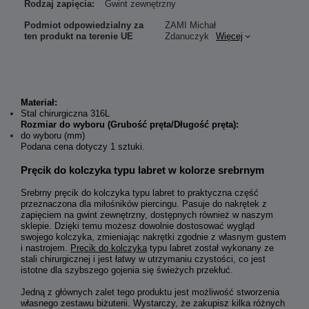
Rodzaj zapięcia:
Gwint zewnętrzny
Podmiot odpowiedzialny za
ZAMI Michał
ten produkt na terenie UE
Zdanuczyk
Więcej
Materiał:
Stal chirurgiczna 316L
Rozmiar do wyboru (Grubość pręta/Długość pręta):
do wyboru (mm)
Podana cena dotyczy 1 sztuki.
Pręcik do kolczyka typu labret w kolorze srebrnym
Srebrny pręcik do kolczyka typu labret to praktyczna część
przeznaczona dla miłośników piercingu. Pasuje do nakrętek z
zapięciem na gwint zewnętrzny, dostępnych również w naszym
sklepie. Dzięki temu możesz dowolnie dostosować wygląd
swojego kolczyka, zmieniając nakrętki zgodnie z własnym gustem
i nastrojem.
Pręcik do kolczyka
typu labret został wykonany ze
stali chirurgicznej i jest łatwy w utrzymaniu czystości, co jest
istotne dla szybszego gojenia się świeżych przekłuć.
Jedną z głównych zalet tego produktu jest możliwość stworzenia
własnego zestawu biżuterii. Wystarczy, że zakupisz kilka różnych