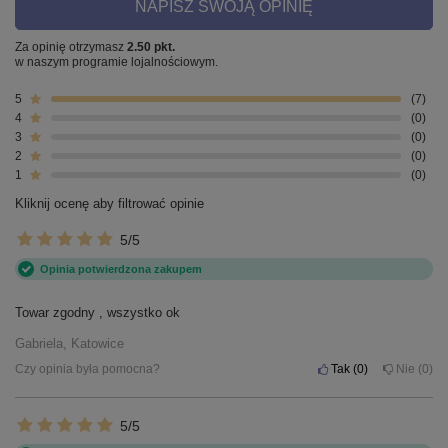
NAPISZ SWOJĄ OPINIĘ
Za opinię otrzymasz
2.50 pkt.
w naszym programie lojalnościowym.
5
7
4
0
3
0
2
0
1
0
Kliknij ocenę aby filtrować opinie
5/5
Opinia potwierdzona zakupem
Towar zgodny , wszystko ok
Gabriela, Katowice
Czy opinia była pomocna?
Tak
0
Nie
0
5/5