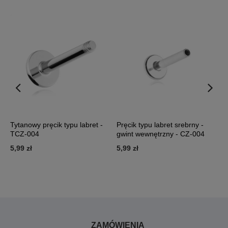
Tytanowy pręcik typu labret -
Pręcik typu labret srebrny -
N
TCZ-004
gwint wewnętrzny - CZ-004
0
5,99 zł
5,99 zł
2
ZAMÓWIENIA