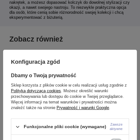
nakrętek, a możesz dopasować kolczyk do dowolnej stylizacji czy
okazji, a nawet swojego nastroju. To niezwykle praktyczna opcja
dla osób, które cenią sobie różnorodność swojej kolekcji i chcą
eksperymentować z biżuterią.
Zobacz również
Konfiguracja zgód
Dbamy o Twoją prywatność
Sklep korzysta z plików cookie w celu realizacji usług zgodnie z
Polityką dotyczącą cookies
. Możesz określić warunki
przechowywania lub dostępu do cookie w Twojej przeglądarce.
Więcej informacji na temat warunków i prywatności można
znaleźć także na stronie
Prywatność i warunki Google
.
Zawsze
Funkcjonalne pliki cookie (wymagane)
aktywne
z
Nakrętka stożek - srebrny -
Nakrętka srebrna kulka - CZ-
T
CZ-002
003
s