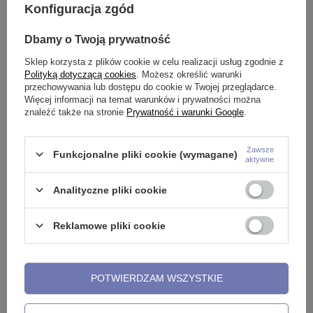
Tytanowa nakrętka z białą
Tytanowy kolczyk banan -
T
Konfiguracja zgód
cyrkonia- TNA-066
srebrny - gwint wewnętrzny -
C
TB-005
8,99 zł
-
15,99 zł
2
Dbamy o Twoją prywatność
12,99 zł
-
20,99 zł
Sklep korzysta z plików cookie w celu realizacji usług zgodnie z
Polityką dotyczącą cookies
. Możesz określić warunki
przechowywania lub dostępu do cookie w Twojej przeglądarce.
Więcej informacji na temat warunków i prywatności można
znaleźć także na stronie
Prywatność i warunki Google
.
Potrzebujesz pomocy? Masz pytania?
Zadaj pytanie a my odpowiemy
Zawsze
Funkcjonalne pliki cookie (wymagane)
niezwłocznie, najciekawsze
aktywne
ZADAJ PYTANIE
pytania i odpowiedzi publikując
dla innych.
Analityczne pliki cookie
Reklamowe pliki cookie
Opinie o Plug akrylowy z oringiem
biały - PT-006
POTWIERDZAM WSZYSTKIE
5.00