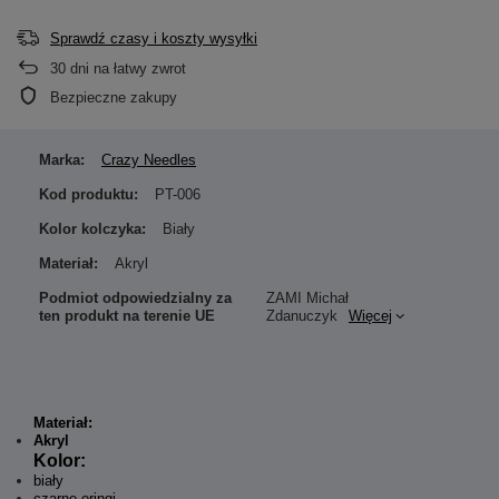
Sprawdź czasy i koszty wysyłki
30
dni na łatwy zwrot
Bezpieczne zakupy
Marka:
Crazy Needles
Kod produktu:
PT-006
Kolor kolczyka:
Biały
Materiał:
Akryl
Podmiot odpowiedzialny za
ZAMI Michał
ten produkt na terenie UE
Zdanuczyk
Więcej
Materiał:
Akryl
Kolor:
biały
czarne oringi