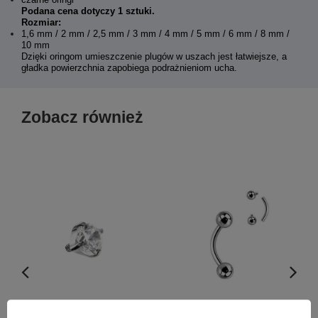
Podana cena dotyczy 1 sztuki.
Rozmiar:
1,6 mm / 2 mm / 2,5 mm / 3 mm / 4 mm / 5 mm / 6 mm / 8 mm /
10 mm
Dzięki oringom umieszczenie plugów w uszach jest łatwiejsze, a
gładka powierzchnia zapobiega podrażnieniom ucha.
Zobacz również