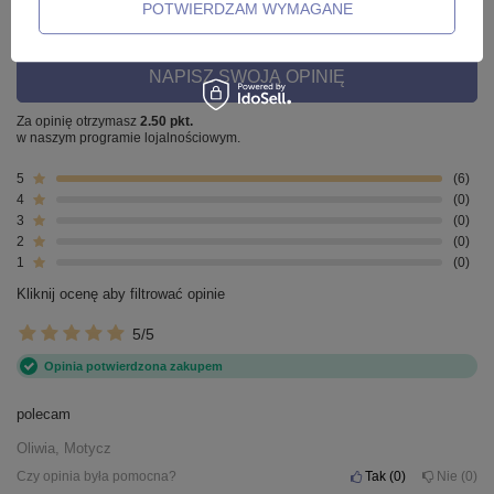
POTWIERDZAM WYMAGANE
Liczba wystawionych opinii: 6
NAPISZ SWOJĄ OPINIĘ
Za opinię otrzymasz
2.50 pkt.
w naszym programie lojalnościowym.
5
6
4
0
3
0
2
0
1
0
Kliknij ocenę aby filtrować opinie
5/5
Opinia potwierdzona zakupem
polecam
Oliwia, Motycz
Czy opinia była pomocna?
Tak
0
Nie
0