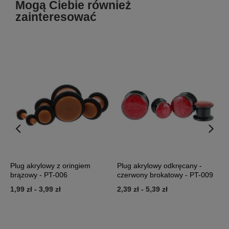
Mogą Ciebie również
zainteresować
Plug akrylowy z oringiem
Plug akrylowy odkręcany -
P
brązowy - PT-006
czerwony brokatowy - PT-009
n
1,99 zł
-
3,99 zł
2,39 zł
-
5,39 zł
2