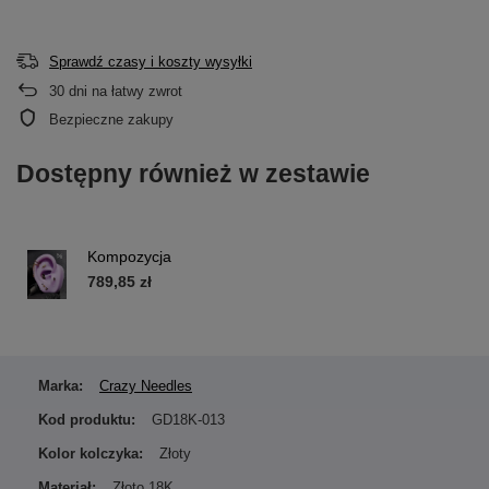
Sprawdź czasy i koszty wysyłki
30
dni na łatwy zwrot
Bezpieczne zakupy
Dostępny również w zestawie
Kompozycja
789,85 zł
Marka:
Crazy Needles
Kod produktu:
GD18K-013
Kolor kolczyka:
Złoty
Materiał:
Złoto 18K