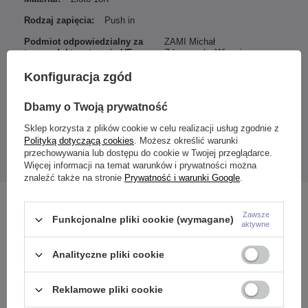
Rodzaj zapięcia:
Push in
Podmiot odpowiedzialny za
ZAMI Michał
ten produkt na terenie UE
Zdanuczyk
Więcej
Konfiguracja zgód
Dbamy o Twoją prywatność
Nakrętka wykonana z złota próby 750.
Sklep korzysta z plików cookie w celu realizacji usług zgodnie z
Rozmiar nakrętki:
Wysokość: 9,5 mm
Polityką dotyczącą cookies
. Możesz określić warunki
Szerokość: 5 mm
przechowywania lub dostępu do cookie w Twojej przeglądarce.
Podana cena dotyczy 1 sztuki.
Więcej informacji na temat warunków i prywatności można
znaleźć także na stronie
Prywatność i warunki Google
.
Zobacz również
Zawsze
Funkcjonalne pliki cookie (wymagane)
aktywne
Analityczne pliki cookie
Reklamowe pliki cookie