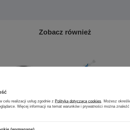
Zobacz również
ość
w celu realizacji usług zgodnie z
Polityką dotyczącą cookies
. Możesz określi
eglądarce. Więcej informacji na temat warunków i prywatności można znaleźć
cookie (wymagane)