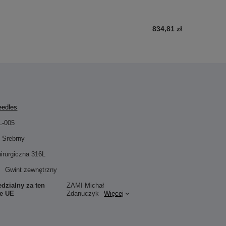
834,81 zł
eedles
L-005
Srebrny
hirurgiczna 316L
Gwint zewnętrzny
dzialny za ten
ZAMI Michał
ie UE
Zdanuczyk
Więcej