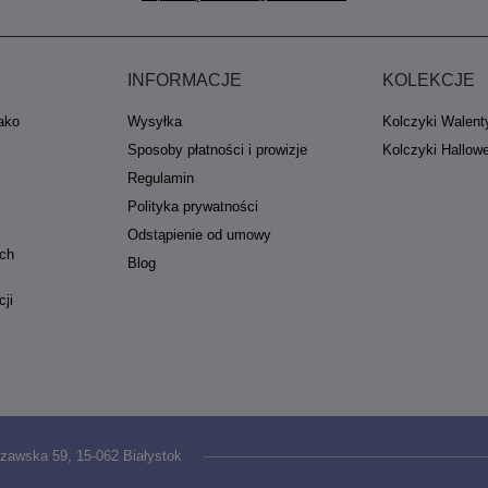
INFORMACJE
KOLEKCJE
jako
Wysyłka
Kolczyki Walent
Sposoby płatności i prowizje
Kolczyki Hallow
Regulamin
Polityka prywatności
Odstąpienie od umowy
ych
Blog
cji
zawska 59
,
15-062
Białystok