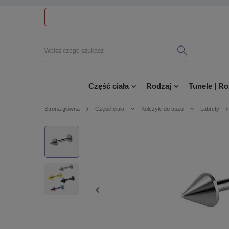
Część ciała
Rodzaj
Tunele | R
Strona główna
Część ciała
Kolczyki do uszu
Labrety