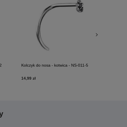
2
Kolczyk do nosa - kotwica - NS-011-5
Labret klasy
14,99 zł
5,99 zł
y