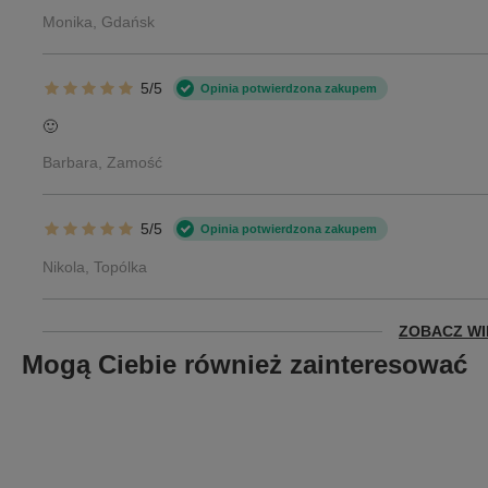
Monika, Gdańsk
5/5
Opinia potwierdzona zakupem
🙂
Barbara, Zamość
5/5
Opinia potwierdzona zakupem
Nikola, Topólka
ZOBACZ WI
Mogą Ciebie również zainteresować