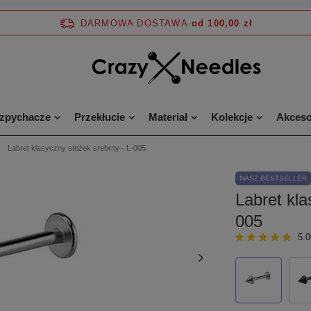
DARMOWA DOSTAWA
od 100,00 zł
ozpychacze
Przekłucie
Materiał
Kolekcje
Akceso
Labret klasyczny stożek srebrny - L-005
NASZ BESTSELLER
Labret kla
005
5.0