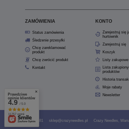
ZAMÓWIENIA
KONTO
Zarejestruj się 
Status zamówienia
hurtownik
Śledzenie przesyłki
Zarejestruj się
Chcę zareklamować
produkt
Koszyk
Chcę zwrócić produkt
Listy zakupowe
Lista zakupion
Kontakt
produktów
Historia transak
Moje rabaty
Prawdziwe
Newsletter
opinie klientów
4.9
/ 5.0
11757 opinii
531958481
sklep@crazyneedles.pl
Crazy Needles
,
Wars