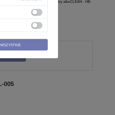
terylnym
Gazik do dezynfekcji skóry alkoCLEAN - HB-
001
0,50 zł
WSZYSTKIE
 PYTANIE
L-005