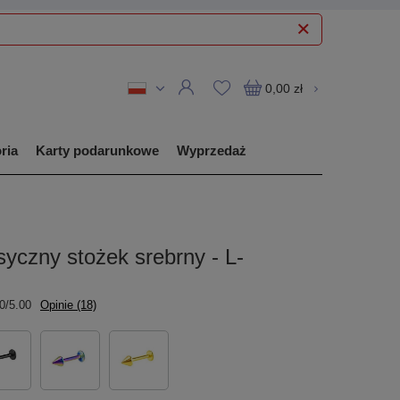
0,00 zł
ria
Karty podarunkowe
Wyprzedaż
syczny stożek srebrny - L-
0/5.00
Opinie (18)