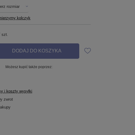
erz rozmiar
mierzymy kolczyk
/
szt.
DODAJ DO KOSZYKA
Możesz kupić także poprzez:
y i koszty wysyłki
wy zwrot
zakupy