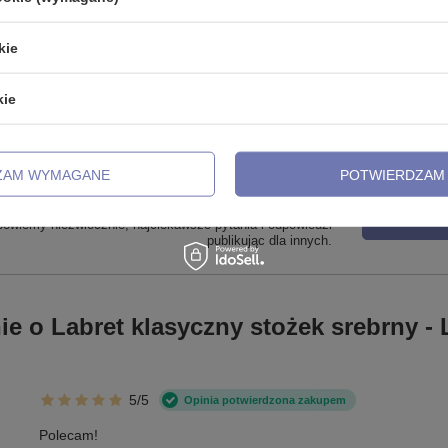
 klasyczna stożki - P-002
Igła z wenflonem do piercingu w s
opakowaniu - IG-001
kie
,99 zł
2,99 zł
kie
ZAM WYMAGANE
POTWIERDZAM 
zebujesz pomocy? Masz pytania?
ZADAJ
powiemy niezwłocznie, najciekawsze pytania i odpowiedzi
publikując dla innych.
ie o Labret klasyczny stożek srebrny - 
5/5
Opinia potwierdzona zakupem
Polecam!