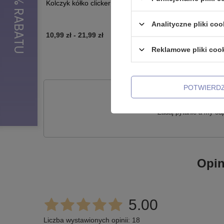
Kolczyk kółko clicker - srebrny - K-018
Podkowa -
Analityczne pliki coo
10,99 zł
-
21,99 zł
5,99 zł
-
6
Reklamowe pliki coo
POTWIERD
Potr
Zadaj pytanie a my od
Opin
5.00
Liczba wystawionych opinii: 18