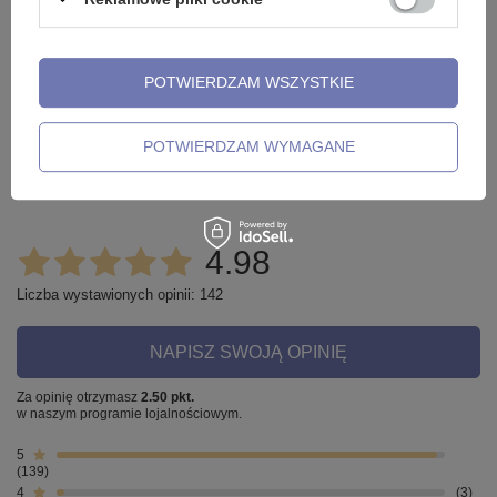
Potrzebujesz pomocy? Masz pytania?
Zadaj pytanie a my odpowiemy
niezwłocznie, najciekawsze
ZADAJ PYTANIE
pytania i odpowiedzi publikując
POTWIERDZAM WSZYSTKIE
dla innych.
POTWIERDZAM WYMAGANE
Opinie o Labret - klasyczny - L-001
4.98
Liczba wystawionych opinii: 142
NAPISZ SWOJĄ OPINIĘ
Za opinię otrzymasz
2.50 pkt.
w naszym programie lojalnościowym.
5
139
4
3