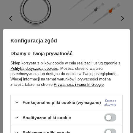
Kolczyk kółko clicker - srebrny -
Igła z wenflonem do piercingu
G
Konfiguracja zgód
K-018
w sterylnym opakowaniu - IG-
a
001
10,99 zł
-
21,99 zł
0
Dbamy o Twoją prywatność
2,99 zł
Sklep korzysta z plików cookie w celu realizacji usług zgodnie z
Polityką dotyczącą cookies
. Możesz określić warunki
przechowywania lub dostępu do cookie w Twojej przeglądarce.
Pytania innych klientów
Więcej informacji na temat warunków i prywatności można
znaleźć także na stronie
Prywatność i warunki Google
.
Zawsze
Funkcjonalne pliki cookie (wymagane)
Dzień dobry, czy te kolczyki ze stali chirurgicznej 316L nadają się na
aktywne
świeżo przekłute uszy?
Analityczne pliki cookie
Reklamowe pliki cookie