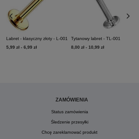
Labret - klasyczny złoty - L-001
Tytanowy labret - TL-001
L
L
5,99 zł
-
6,99 zł
8,00 zł
-
10,99 zł
5
ZAMÓWIENIA
Status zamówienia
Śledzenie przesyłki
Chcę zareklamować produkt