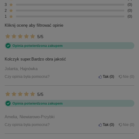
3
0
2
0
1
0
Kliknij ocenę aby filtrować opinie
5/5
Opinia potwierdzona zakupem
Kolczyk super.Bardzo obra jakość
Jolanta, Hajnówka
Czy opinia była pomocna?
Tak
0
Nie
0
5/5
Opinia potwierdzona zakupem
Amelia, Niewiarowo-Przybki
Czy opinia była pomocna?
Tak
0
Nie
0