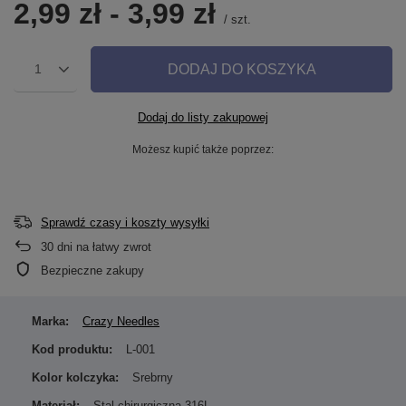
2,99 zł
-
3,99 zł
/
szt.
DODAJ DO KOSZYKA
1
Dodaj do listy zakupowej
Możesz kupić także poprzez:
Sprawdź czasy i koszty wysyłki
30
dni na łatwy zwrot
Bezpieczne zakupy
Marka:
Crazy Needles
Kod produktu:
L-001
Kolor kolczyka:
Srebrny
Materiał:
Stal chirurgiczna 316L