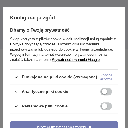
Kolczyk tytanowy
Konfiguracja zgód
Kolczyk wykonany z
tytanu chirurgicznego
sprzyja szybszemu i
bezproblemowemu gojeniu się ran. Dlatego też świetnie sprawdzi
się przy świeżych przekłuciach. Tytan jest również odporny na
Dbamy o Twoją prywatność
korozje i niekorzystne czynniki atmosferyczne, jak promieniowanie
UV i deszcz. Dzięki temu na dłużej zachowuje swój estetyczny
Sklep korzysta z plików cookie w celu realizacji usług zgodnie z
wygląd, a kolor nie blaknie w słońcu.
Polityką dotyczącą cookies
. Możesz określić warunki
przechowywania lub dostępu do cookie w Twojej przeglądarce.
Więcej informacji na temat warunków i prywatności można
Zobacz również
znaleźć także na stronie
Prywatność i warunki Google
.
Zawsze
Funkcjonalne pliki cookie (wymagane)
aktywne
Analityczne pliki cookie
Reklamowe pliki cookie
POTWIERDZAM WSZYSTKIE