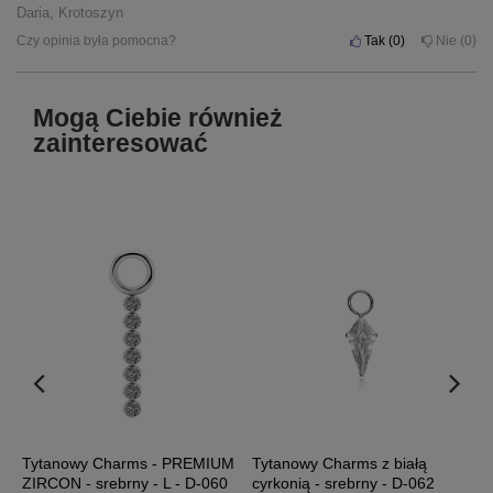
Daria, Krotoszyn
Czy opinia była pomocna?
Tak
0
Nie
0
Mogą Ciebie również
zainteresować
Tytanowy Charms - PREMIUM
Tytanowy Charms z białą
T
ZIRCON - srebrny - L - D-060
cyrkonią - srebrny - D-062
b