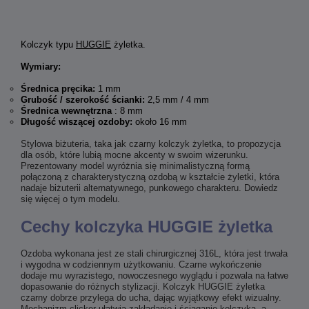
Kolczyk typu
HUGGIE
żyletka.
Wymiary:
Średnica pręcika:
1 mm
Grubość / szerokość ścianki:
2,5 mm / 4 mm
Średnica wewnętrzna
: 8 mm
Długość wiszącej ozdoby:
około 16 mm
Stylowa biżuteria, taka jak czarny kolczyk żyletka, to propozycja
dla osób, które lubią mocne akcenty w swoim wizerunku.
Prezentowany model wyróżnia się minimalistyczną formą
połączoną z charakterystyczną ozdobą w kształcie żyletki, która
nadaje biżuterii alternatywnego, punkowego charakteru. Dowiedz
się więcej o tym modelu.
Cechy kolczyka HUGGIE żyletka
Ozdoba wykonana jest ze stali chirurgicznej 316L, która jest trwała
i wygodna w codziennym użytkowaniu. Czarne wykończenie
dodaje mu wyrazistego, nowoczesnego wyglądu i pozwala na łatwe
dopasowanie do różnych stylizacji. Kolczyk HUGGIE żyletka
czarny dobrze przylega do ucha, dając wyjątkowy efekt wizualny.
Mechanizm clicker ułatwia zakładanie i ściąganie kolczyka, a