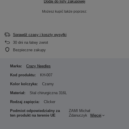
Dodaj do listy zakupowej
Możesz kupić także poprzez:
Sprawdź czasy i koszty wysyłki
30
dni na łatwy zwrot
Bezpieczne zakupy
Marka:
Crazy Needles
Kod produktu:
KH-007
Kolor kolczyka:
Czarny
Materiał:
Stal chirurgiczna 316L
Rodzaj zapięcia:
Clicker
Podmiot odpowiedzialny za
ZAMI Michał
ten produkt na terenie UE
Zdanuczyk
Więcej