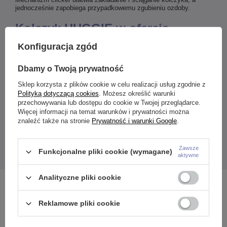
jednocześnie zapobiega przypadkowemu zgubieniu ozdoby.
Kolczyk HUGGIE w ofercie
Crazyneedles
Konfiguracja zgód
Jeśli szukasz biżuterii, która łączy funkcjonalność z wyrazistym
Dbamy o Twoją prywatność
designem, kolczyk czarny będzie doskonałym wyborem. To
propozycja dla osób ceniących alternatywne dodatki, które
Sklep korzysta z plików cookie w celu realizacji usług zgodnie z
podkreślają indywidualny styl. Sprawdź szczegóły i wybierz
Polityką dotyczącą cookies
. Możesz określić warunki
kolczyk, który najlepiej odzwierciedla Twój charakter – w
przechowywania lub dostępu do cookie w Twojej przeglądarce.
Crazyneedles znajdziesz szeroki wybór piercingu dopasowanego
Więcej informacji na temat warunków i prywatności można
do Twojego gustu.
znaleźć także na stronie
Prywatność i warunki Google
.
Podana cena dotyczy 1 sztuki.
Zawsze
Funkcjonalne pliki cookie (wymagane)
aktywne
Analityczne pliki cookie
Zobacz również
Reklamowe pliki cookie