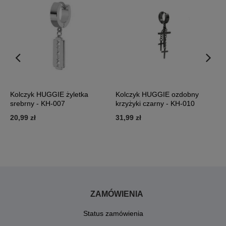
Kolczyk HUGGIE żyletka
Kolczyk HUGGIE ozdobny
K
srebrny - KH-007
krzyżyki czarny - KH-010
k
20,99 zł
31,99 zł
2
ZAMÓWIENIA
Status zamówienia