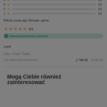
3
0
2
0
1
0
Kliknij ocenę aby filtrować opinie
5/5
Opinia potwierdzona zakupem
super
Julia, Chełm Śląski
Czy opinia była pomocna?
Tak
0
Nie
0
Mogą Ciebie również
zainteresować