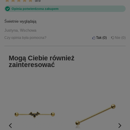
5/5
Opinia potwierdzona zakupem
Świetnie wyglądają
Justyna, Wschowa
Czy opinia była pomocna?
Tak
0
Nie
0
Mogą Ciebie również
zainteresować