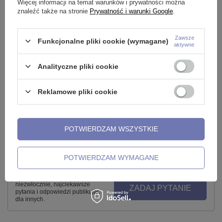
Więcej informacji na temat warunków i prywatności można
znaleźć także na stronie
Prywatność i warunki Google
.
Zawsze
Funkcjonalne pliki cookie (wymagane)
aktywne
Analityczne pliki cookie
Industrial ozdobny serduszko
Sztanga Industrial złoty - IND-
I
Reklamowe pliki cookie
kolorowy - IND-006
007
I
10,99 zł
7,99 zł
9
POTWIERDZAM WSZYSTKIE
POTWIERDZAM WYMAGANE
Potrzebujesz pomocy? Masz pytania?
Zadaj pytanie a my odpowiemy
niezwłocznie, najciekawsze
ZADAJ PYTANIE
pytania i odpowiedzi publikując
dla innych.