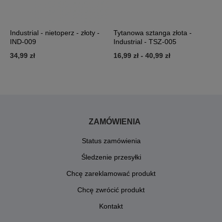
Industrial - nietoperz - złoty -
Tytanowa sztanga złota -
K
IND-009
Industrial - TSZ-005
b
34,99 zł
16,99 zł
-
40,99 zł
1
ZAMÓWIENIA
Status zamówienia
Śledzenie przesyłki
Chcę zareklamować produkt
Chcę zwrócić produkt
Kontakt