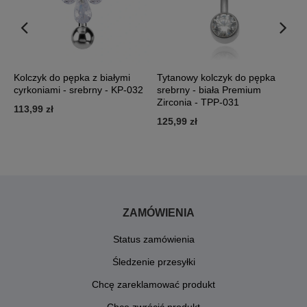
Kolczyk do pępka z białymi
Tytanowy kolczyk do pępka
T
cyrkoniami - srebrny - KP-032
srebrny - biała Premium
s
Zirconia - TPP-031
113,99 zł
6
125,99 zł
ZAMÓWIENIA
Status zamówienia
Śledzenie przesyłki
Chcę zareklamować produkt