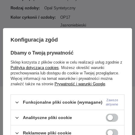
Rodzaj ozdoby:
Opal Syntetyczny
Kolor cyrkonii / ozdoby:
OP17
Jasnoniebieski
Podmiot odpowiedzialny za
ZAMI Michał
Konfiguracja zgód
ten produkt na terenie UE
Zdanuczyk
Więcej
Dbamy o Twoją prywatność
Sklep korzysta z plików cookie w celu realizacji usług zgodnie z
Polityką dotyczącą cookies
. Możesz określić warunki
Wymiary:
Średnica kulek: 5-8 mm
przechowywania lub dostępu do cookie w Twojej przeglądarce.
Podana cena dotyczy 1 sztuki.
Więcej informacji na temat warunków i prywatności można
znaleźć także na stronie
Prywatność i warunki Google
.
Zobacz również
Zawsze
Funkcjonalne pliki cookie (wymagane)
aktywne
Analityczne pliki cookie
Reklamowe pliki cookie